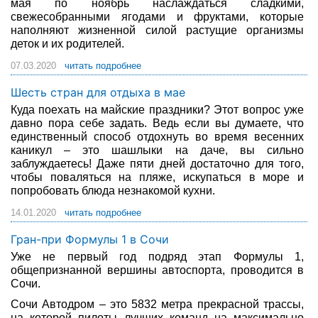
мая по ноябрь наслаждаться сладкими,
свежесобранными ягодами и фруктами, которые
Туры по России
наполняют жизненной силой растущие организмы
деток и их родителей.
Автобусные туры
07.03.2020
читать подробнее
Круизы
Шесть стран для отдыха в мае
Куда поехать на майские праздники? Этот вопрос уже
Туры на пароме
давно пора себе задать. Ведь если вы думаете, что
единственный способ отдохнуть во время весенних
Авиабилеты
каникул – это шашлыки на даче, вы сильно
заблуждаетесь! Даже пяти дней достаточно для того,
чтобы поваляться на пляже, искупаться в море и
Туристическая страховка
попробовать блюда незнакомой кухни.
Услуги
14.01.2020
читать подробнее
Гран-при Формулы 1 в Сочи
О компании
Уже не первый год подряд этап Формулы 1,
общепризнанной вершины автоспорта, проводится в
Отзывы
Сочи.
Сочи Автодром – это 5832 метра прекрасной трассы,
на которой пилоты лучших команд на максимально