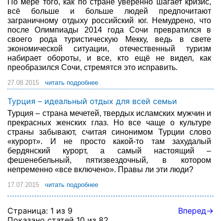
По мере того, как по стране уверенно шагает кризис,
всё больше и больше людей предпочитают
заграничному отдыху российский юг. Немудрено, что
после Олимпиады 2014 года Сочи превратился в
своего рода туристическую Мекку, ведь в свете
экономической ситуации, отечественный туризм
набирает обороты, и все, кто ещё не видел, как
преобразился Сочи, стремятся это исправить.
27.08.2015
читать подробнее
Турция – идеальный отдых для всей семьи
Турция – страна мечетей, твердых исламских мужчин и
прекрасных женских глаз. Но все чаще о культуре
страны забывают, считая синонимом Турции слово
«курорт». И не просто какой-то там захудалый
бердянский курорт, а самый настоящий –
фешенебельный, пятизвездочный, в котором
непременно «все включено». Правы ли эти люди?
17.07.2015
читать подробнее
Страница: 1 из 9
Вперед→
Показано статей 10 из 82.