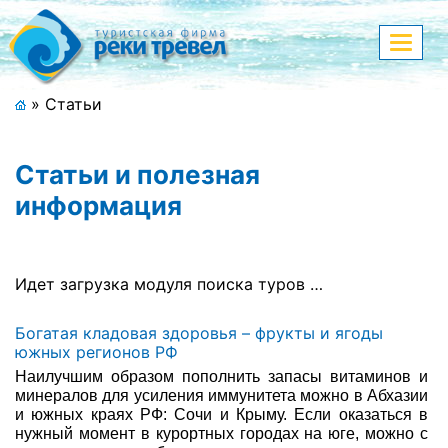
Меню
Показа
меню
+7 (911) 182-44-68
»
Статьи
Адрес офиса, контакты
Статьи и полезная
Полная версия сайта
информация
Главная
Идет загрузка модуля поиска туров …
Спецпредложения
Богатая кладовая здоровья – фрукты и ягоды
южных регионов РФ
Праздничные туры
Наилучшим образом пополнить запасы витаминов и
минералов для усиления иммунитета можно в Абхазии
Страны и направления
и южных краях РФ: Сочи и Крыму. Если оказаться в
нужный момент в курортных городах на юге, можно с
Поиск тура