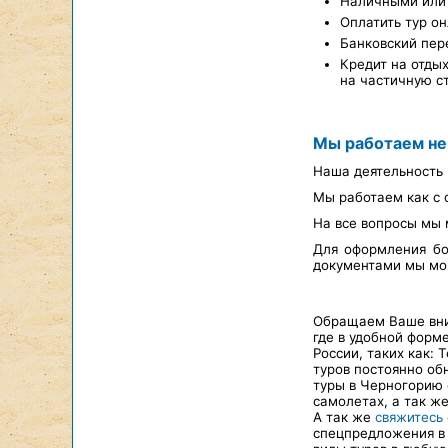
Наличными или 
Оплатить тур он
Банковский пер
Кредит на отды
на частичную с
Мы работаем не
Наша деятельность 
Мы работаем как с 
На все вопросы мы 
Для оформления бо
документами мы мож
Обращаем Ваше вним
где в удобной форм
России, таких как: 
туров постоянно об
туры в Черногорию 
самолетах, а так ж
А так же
свяжитесь
спецпредложения в 