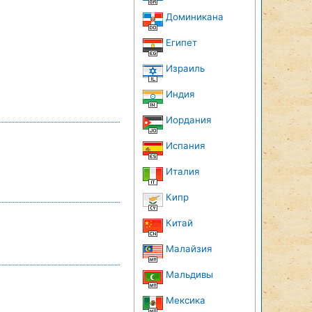
Доминикана
Египет
Израиль
Индия
Иордания
Испания
Италия
Кипр
Китай
Малайзия
Мальдивы
Мексика