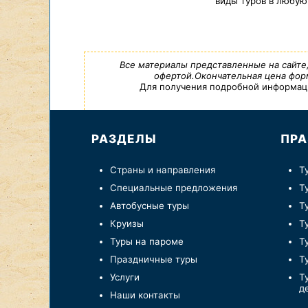
виды туров в любую
Все материалы представленные на сайте
офертой.Окончательная цена форм
Для получения подробной информации,
РАЗДЕЛЫ
ПРА
Страны и направления
Т
Специальные предложения
Т
Автобусные туры
Т
Круизы
Т
Туры на пароме
Т
Праздничные туры
Т
Услуги
Т
д
Наши контакты