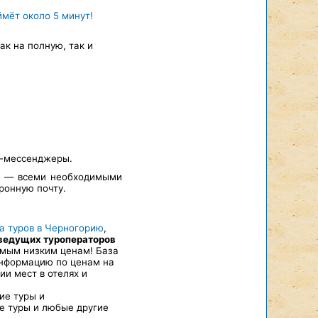
ймёт около 5 минут!
к на полную, так и
т-мессенджеры.
а — всеми необходимыми
ронную почту.
а туров в Черногорию
,
 ведущих туроператоров
 самым низким ценам! База
информацию по ценам на
и мест в отелях и
чие туры и
е туры и любые другие