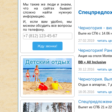
Мы такие же люди и знаем,
что на сайтах бывает
Спецпредлож
сложно найти нужную
информацию.
И, если вам удобно, мы
можем обсудить все вопросы
Черногория - ви
по телефону.
Выле из СПб с 14.06 н
27.02.2019
читать ц
Жду звонка!
Черногория! Ран
Акция на отеля Monte
BB = All Inclusive
30.12.2016
читать ц
Черногория. Выл
Отдых в аппартах, 7 
18.05.2016
читать ц
Спецпредложение
Вылет из СПБ 21 и 22