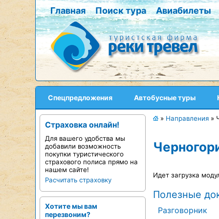
Главная
Поиск тура
Авиабилеты
Спецпредложения
Автобусные туры
»
Направления
»
Страховка онлайн!
Для вашего удобства мы
Черногор
добавили возможность
покупки туристического
страхового полиса прямо на
нашем сайте!
Идет загрузка моду
Расчитать страховку
Полезные до
Хотите мы вам
Разговорник
перезвоним?