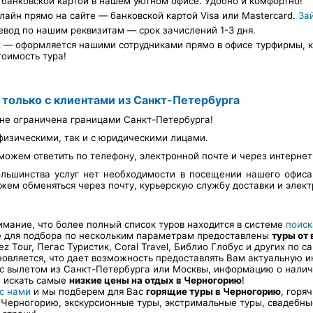
банковской картой в нашем уютном офисе. Удобно и комфортно!
лайн прямо на сайте — банковской картой Visa или Mastercard.
За
евод по нашим реквизитам — срок зачислений 1-3 дня.
х — оформляется нашими сотрудниками прямо в офисе турфирмы, ка
тоимость тура!
 только с клиентами из Санкт-Петербурга
не ограничена границами Санкт-Петербурга!
физическими, так и с юридическими лицами.
можем ответить по телефону, электронной почте и через интерне
льшинства услуг нет необходимости в посещении нашего офис
ем обменяться через почту, курьерскую службу доставки и элект
ание, что более полный список туров находится в системе
поиск
е для подбора по нескольким параметрам предоставлены
туры от
Tez Tour, Пегас Туристик, Coral Travel, Библио Глобус и других по
новляется, что дает возможность предоставлять Вам актуальную 
с вылетом из Санкт-Петербурга или Москвы, информацию о наличи
е искать самые
низкие цены на отдых в Черногорию
!
 с нами
и мы подберем для Вас
горящие туры в Черногорию
, горя
Черногорию, экскурсионные туры, экстримальные туры, свадебны