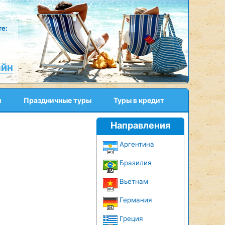
е:
айн
и
Праздничные туры
Туры в кредит
Направления
Аргентина
Бразилия
Вьетнам
Германия
Греция