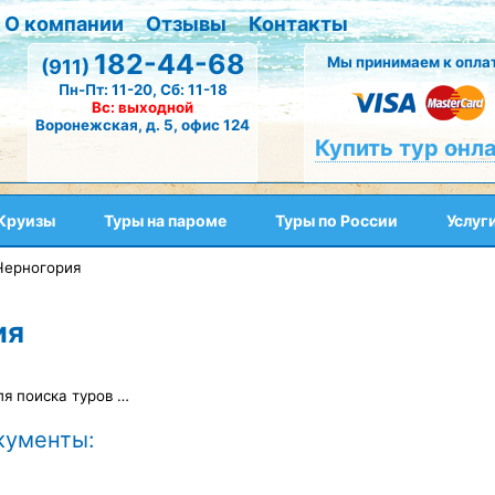
О компании
Отзывы
Контакты
182-44-68
Мы принимаем к оплат
(911)
Пн-Пт: 11-20, Сб: 11-18
Вс: выходной
Воронежская, д. 5, офис 124
Купить тур онл
Круизы
Туры на пароме
Туры по России
Услуг
Черногория
ия
ля поиска туров …
кументы: