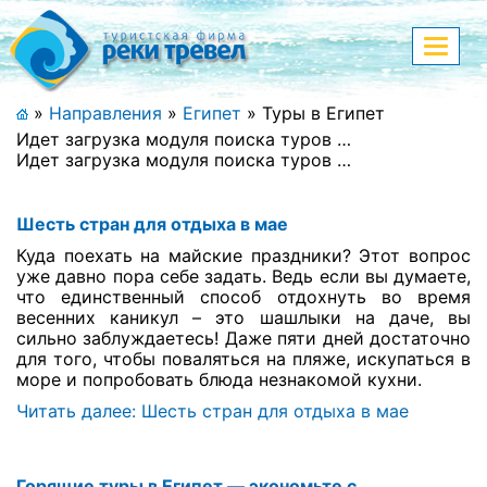
Меню
Показа
меню
+7 (911) 182-44-68
»
Направления
»
Египет
»
Туры в Египет
Идет загрузка модуля поиска туров …
Адрес офиса, контакты
Идет загрузка модуля поиска туров …
Полная версия сайта
Шесть стран для отдыха в мае
Куда поехать на майские праздники? Этот вопрос
уже давно пора себе задать. Ведь если вы думаете,
Главная
что единственный способ отдохнуть во время
весенних каникул – это шашлыки на даче, вы
сильно заблуждаетесь! Даже пяти дней достаточно
Спецпредложения
для того, чтобы поваляться на пляже, искупаться в
море и попробовать блюда незнакомой кухни.
Праздничные туры
Читать далее: Шесть стран для отдыха в мае
Страны и направления
Поиск тура
Горящие туры в Египет — экономьте с