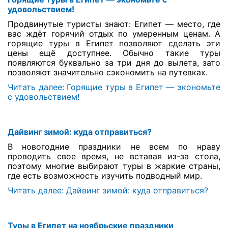
удовольствием!
Туры по России
Продвинутые туристы знают: Египет — место, где
вас ждёт горячий отдых по умеренным ценам. А
Автобусные туры
горящие туры в Египет позволяют сделать эти
цены ещё доступнее. Обычно такие туры
появляются буквально за три дня до вылета, зато
Круизы
позволяют значительно сэкономить на путевках.
Туры на пароме
Читать далее: Горящие туры в Египет — экономьте
с удовольствием!
Авиабилеты
Туристическая страховка
Дайвинг зимой: куда отправиться?
В новогодние праздники не всем по нраву
Услуги
проводить свое время, не вставая из-за стола,
поэтому многие выбирают туры в жаркие страны,
О компании
где есть возможность изучить подводный мир.
Читать далее: Дайвинг зимой: куда отправиться?
Отзывы
Туры в Египет на ноябрьские праздники