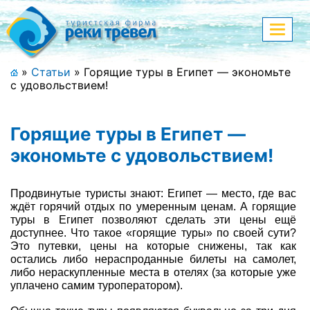
Меню
Показа
меню
+7 (911) 182-44-68
»
Статьи
»
Горящие туры в Египет — экономьте
с удовольствием!
Адрес офиса, контакты
Полная версия сайта
Горящие туры в Египет —
экономьте с удовольствием!
Главная
Продвинутые туристы знают: Египет — место, где вас
ждёт горячий отдых по умеренным ценам. А горящие
Спецпредложения
туры в Египет позволяют сделать эти цены ещё
доступнее. Что такое «горящие туры» по своей сути?
Это путевки, цены на которые снижены, так как
Праздничные туры
остались либо нераспроданные билеты на самолет,
либо нераскупленные места в отелях (за которые уже
Страны и направления
уплачено самим туроператором).
Поиск тура