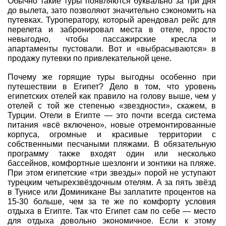
Обычно такие туры появляются буквально за три дня
до вылета, зато позволяют значительно сэкономить на
Туры по России
путевках. Туроператору, который арендовал рейс для
перелета и забронировал места в отеле, просто
невыгодно, чтобы пассажирские кресла и
Автобусные туры
апартаменты пустовали. Вот и «выбрасываются» в
продажу путевки по привлекательной цене.
Круизы
Почему же горящие туры выгодны особенно при
Туры на пароме
путешествии в Египет? Дело в том, что уровень
египетских отелей как правило на голову выше, чем у
Авиабилеты
отелей с той же степенью «звездности», скажем, в
Турции. Отели в Египте — это почти всегда система
питания «всё включено», новые отремонтированные
Туристическая страховка
корпуса, огромные и красивые территории с
собственными песчаными пляжами. В обязательную
Услуги
программу также входят один или несколько
бассейнов, комфортные шезлонги и зонтики на пляже.
О компании
При этом египетские «три звезды» порой не уступают
турецким четырехзвёздочным отелям. А за пять звёзд
в Тунисе или Доминикане Вы заплатите процентов на
Отзывы
15-30 больше, чем за те же по комфорту условия
отдыха в Египте. Так что Египет сам по себе — место
для отдыха довольно экономичное. Если к этому