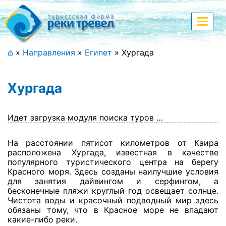
Меню
Показа
меню
+7 (911) 182-44-68
»
Направления
»
Египет
»
Хургада
Адрес офиса, контакты
Хургада
Полная версия сайта
Идет загрузка модуля поиска туров …
Главная
На расстоянии пятисот километров от Каира
расположена Хургада, известная в качестве
Спецпредложения
популярного туристического центра на берегу
Красного моря. Здесь созданы наилучшие условия
Праздничные туры
для занятия дайвингом и серфингом, а
бесконечные пляжи круглый год освещает солнце.
Чистота воды и красочный подводный мир здесь
Страны и направления
обязаны тому, что в Красное море не впадают
какие-либо реки.
Поиск тура