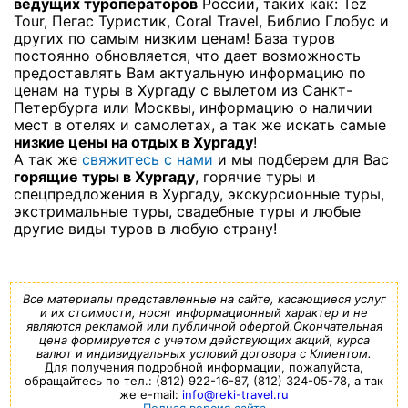
ведущих туроператоров
России, таких как: Tez
Tour, Пегас Туристик, Coral Travel, Библио Глобус и
других по самым низким ценам! База туров
постоянно обновляется, что дает возможность
предоставлять Вам актуальную информацию по
ценам на туры в Хургаду с вылетом из Санкт-
Петербурга или Москвы, информацию о наличии
мест в отелях и самолетах, а так же искать самые
низкие цены на отдых в Хургаду
!
А так же
свяжитесь с нами
и мы подберем для Вас
горящие туры в Хургаду
, горячие туры и
спецпредложения в Хургаду, экскурсионные туры,
экстримальные туры, свадебные туры и любые
другие виды туров в любую страну!
Все материалы представленные на сайте, касающиеся услуг
и их стоимости, носят информационный характер и не
являются рекламой или публичной офертой.Окончательная
цена формируется с учетом действующих акций, курса
валют и индивидуальных условий договора с Клиентом.
Для получения подробной информации, пожалуйста,
обращайтесь по тел.: (812) 922-16-87, (812) 324-05-78, а так
же e-mail:
info@reki-travel.ru