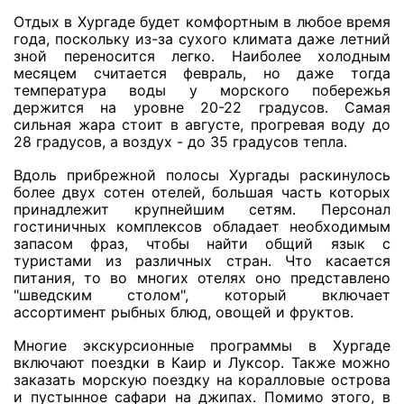
Отдых в Хургаде будет комфортным в любое время
Туры по России
года, поскольку из-за сухого климата даже летний
зной переносится легко. Наиболее холодным
месяцем считается февраль, но даже тогда
Автобусные туры
температура воды у морского побережья
держится на уровне 20-22 градусов. Самая
Круизы
сильная жара стоит в августе, прогревая воду до
28 градусов, а воздух - до 35 градусов тепла.
Туры на пароме
Вдоль прибрежной полосы Хургады раскинулось
Авиабилеты
более двух сотен отелей, большая часть которых
принадлежит крупнейшим сетям. Персонал
гостиничных комплексов обладает необходимым
Туристическая страховка
запасом фраз, чтобы найти общий язык с
туристами из различных стран. Что касается
Услуги
питания, то во многих отелях оно представлено
"шведским столом", который включает
О компании
ассортимент рыбных блюд, овощей и фруктов.
Отзывы
Многие экскурсионные программы в Хургаде
включают поездки в Каир и Луксор. Также можно
заказать морскую поездку на коралловые острова
и пустынное сафари на джипах. Помимо этого, в