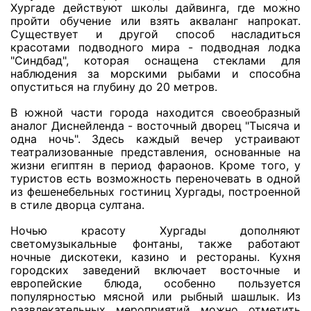
Хургаде действуют школы дайвинга, где можно
пройти обучение или взять акваланг напрокат.
Существует и другой способ насладиться
красотами подводного мира - подводная лодка
"Синдбад", которая оснащена стеклами для
наблюдения за морскими рыбами и способна
опуститься на глубину до 20 метров.
В южной части города находится своеобразный
аналог Диснейленда - восточный дворец "Тысяча и
одна ночь". Здесь каждый вечер устраивают
театрализованные представления, основанные на
жизни египтян в период фараонов. Кроме того, у
туристов есть возможность переночевать в одной
из фешенебельных гостиниц Хургады, построенной
в стиле дворца султана.
Ночью красоту Хургады дополняют
светомузыкальные фонтаны, также работают
ночные дискотеки, казино и рестораны. Кухня
городских заведений включает восточные и
европейские блюда, особенно пользуется
популярностью мясной или рыбный шашлык. Из
развлекательных мероприятий можно отметить