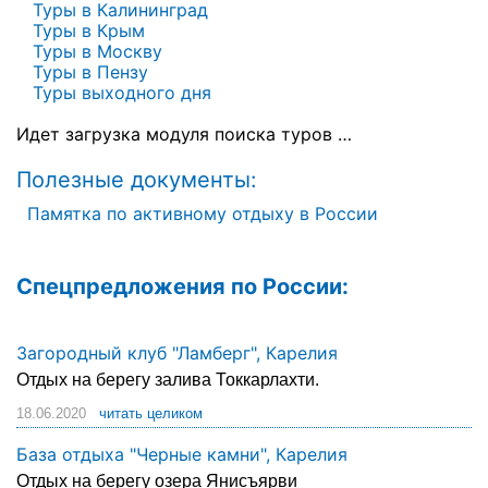
Туры в Калининград
Туры в Крым
Туры по России
Туры в Москву
Туры в Пензу
Автобусные туры
Туры выходного дня
Идет загрузка модуля поиска туров …
Круизы
Полезные документы:
Туры на пароме
Памятка по активному отдыху в России
Авиабилеты
Туристическая страховка
Спецпредложения по России:
Услуги
Загородный клуб "Ламберг", Карелия
О компании
Отдых на берегу залива Токкарлахти.
18.06.2020
Отзывы
читать целиком
База отдыха "Черные камни", Карелия
Отдых на берегу озера Янисъярви