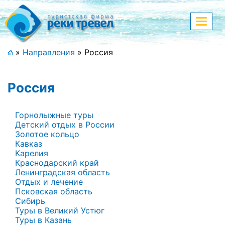
Меню
Показа
меню
+7 (911) 182-44-68
»
Направления
»
Россия
Адрес офиса, контакты
Россия
Полная версия сайта
Горнолыжные туры
Детский отдых в России
Золотое кольцо
Главная
Кавказ
Карелия
Спецпредложения
Краснодарский край
Ленинградская область
Праздничные туры
Отдых и лечение
Псковская область
Страны и направления
Сибирь
Туры в Великий Устюг
Туры в Казань
Поиск тура