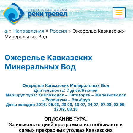
Меню
Показа
меню
+7 (911) 182-44-68
»
Направления
»
Россия
»
Ожерелье Кавказских
Минеральных Вод
Адрес офиса, контакты
Полная версия сайта
Ожерелье Кавказских
Минеральных Вод
Главная
Ожерелье Кавказских Минеральных Вод
Длительность: 7 дней/6 ночей
Спецпредложения
Маршрут тура: Кисловодск – Пятигорск – Железноводск
– Ессентуки – Эльбрус
Даты заездов 2016: 05.06, 26.06, 10.07, 24.07, 07.08, 03.09,
Праздничные туры
17.09, 08.10
Страны и направления
ОПИСАНИЕ ТУРА:
За несколько дней программы вы побываете в
самых прекрасных уголках Кавказских
Поиск тура