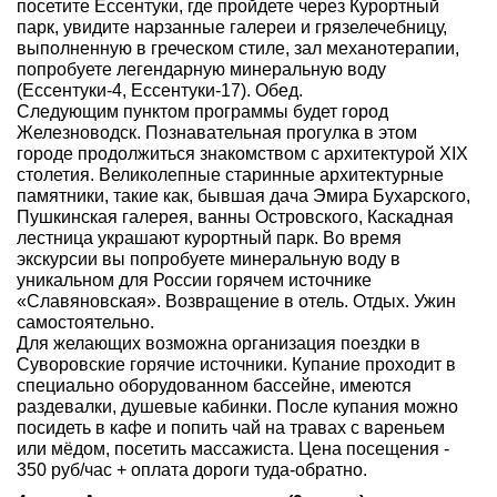
посетите Ессентуки, где пройдете через Курортный
парк, увидите нарзанные галереи и грязелечебницу,
выполненную в греческом стиле, зал механотерапии,
попробуете легендарную минеральную воду
(Ессентуки-4, Ессентуки-17). Обед.
Следующим пунктом программы будет город
Железноводск. Познавательная прогулка в этом
городе продолжиться знакомством с архитектурой XIX
столетия. Великолепные старинные архитектурные
памятники, такие как, бывшая дача Эмира Бухарского,
Пушкинская галерея, ванны Островского, Каскадная
лестница украшают курортный парк. Во время
экскурсии вы попробуете минеральную воду в
уникальном для России горячем источнике
«Славяновская». Возвращение в отель. Отдых. Ужин
самостоятельно.
Для желающих возможна организация поездки в
Суворовские горячие источники. Купание проходит в
специально оборудованном бассейне, имеются
раздевалки, душевые кабинки. После купания можно
посидеть в кафе и попить чай на травах с вареньем
или мёдом, посетить массажиста. Цена посещения -
350 руб/час + оплата дороги туда-обратно.