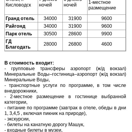
1-местное
Кисловодск
ночей
ночей
размещение
Гранд отель
34000
31900
9600
Райгонд
34000
31900
9600
Парк отель
30500
28600
9900
ГД
28000
26800
4600
Благодать
В стоимость входит:
- групповые трансферы аэропорт (ж/д вокзал)
Минеральные Воды–гостиница–аэропорт (ж/д вокзал)
Минеральные Воды,
- транспортные услуги по программе, в том числе
внедорожники,
- 2-местное размещение в гостинице выбранной
категории,
- питание по программе (завтрак в отеле, обеды в дни
1, 3,4,5 , включая пикник на природе),
- экскурсии,
- билеты на канатную дорогу Машук,
- входные билеты в музеи,