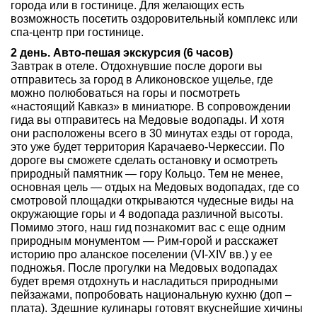
города или в гостинице. Для желающих есть
возможность посетить оздоровительный комплекс или
спа-центр при гостинице.
2 день. Авто-пешая экскурсия (6 часов)
Завтрак в отеле. Отдохнувшие после дороги вы
отправитесь за город в Аликоновское ущелье, где
можно полюбоваться на горы и посмотреть
«настоящий Кавказ» в миниатюре. В сопровождении
гида вы отправитесь на Медовые водопады. И хотя
они расположены всего в 30 минутах езды от города,
это уже будет территория Карачаево-Черкессии. По
дороге вы сможете сделать остановку и осмотреть
природный памятник — гору Кольцо. Тем не менее,
основная цель — отдых на Медовых водопадах, где со
смотровой площадки открываются чудесные виды на
окружающие горы и 4 водопада различной высоты.
Помимо этого, наш гид познакомит вас с еще одним
природным монументом — Рим-горой и расскажет
историю про аланское поселении (VI-XIV вв.) у ее
подножья. После прогулки на Медовых водопадах
будет время отдохнуть и насладиться природными
пейзажами, попробовать национальную кухню (доп –
плата). Здешние кулинары готовят вкуснейшие хичины