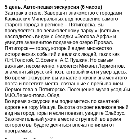
5 день. Авто-пешая экскурсия (6 часов)
Завтрак в отеле. Завершит знакомство с городами
Кавказских Минеральных вод посещение самого
старого города в регионе – Пятигорска. Вы
прогуляетесь по великолепному парку «Цветник»,
насладитесь видом с беседки «Эолова Арфа» и
увидите знаменитое подземное озеро Провал.
Пятигорск — город, который видел множество
исторических событий и великих людей, таких как
Л.Н.Толстой, С.Есенин, А.С.Пушкин. Но самым
важным, несомненно, является Михаил Лермонтов,
знаменитый русский поэт, который жил и умер здесь.
Во время экскурсии вы узнаете о жизни знаменитого
поэта и посетите места, связанные с пребыванием
Лермонтова в Пятигорске. Посещение музея-усадьбы
М.Ю.Лермонтова. Обед.
Во время экскурсии вы поднимитесь по канатной
дороге на гору Машук. Высота откроет великолепный
вид на город, горы и если повезет, увидите Эльбрус.
Заключительный ужин вместе с группой, во время
которого вы будете делиться впечатлениями от
программы.