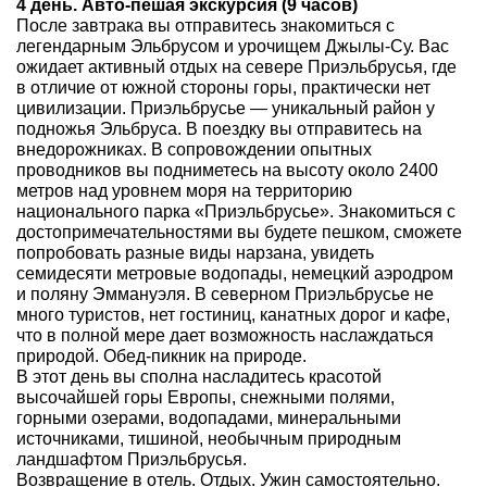
4 день. Авто-пешая экскурсия (9 часов)
После завтрака вы отправитесь знакомиться с
легендарным Эльбрусом и урочищем Джылы-Су. Вас
ожидает активный отдых на севере Приэльбрусья, где
в отличие от южной стороны горы, практически нет
цивилизации. Приэльбрусье — уникальный район у
подножья Эльбруса. В поездку вы отправитесь на
внедорожниках. В сопровождении опытных
проводников вы подниметесь на высоту около 2400
метров над уровнем моря на территорию
национального парка «Приэльбрусье». Знакомиться с
достопримечательностями вы будете пешком, сможете
попробовать разные виды нарзана, увидеть
семидесяти метровые водопады, немецкий аэродром
и поляну Эммануэля. В северном Приэльбрусье не
много туристов, нет гостиниц, канатных дорог и кафе,
что в полной мере дает возможность наслаждаться
природой. Обед-пикник на природе.
В этот день вы сполна насладитесь красотой
высочайшей горы Европы, снежными полями,
горными озерами, водопадами, минеральными
источниками, тишиной, необычным природным
ландшафтом Приэльбрусья.
Возвращение в отель. Отдых. Ужин самостоятельно.