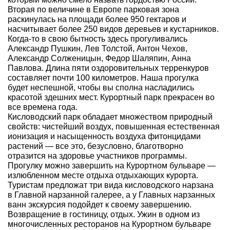
Вторая по величине в Европе парковая зона
раскинулась на площади более 950 гектаров и
насчитывает более 250 видов деревьев и кустарников.
Когда-то в свою бытность здесь прогуливались
Александр Пушкин, Лев Толстой, Антон Чехов,
Александр Солженицын, Федор Шаляпин, Анна
Павлова. Длина пяти оздоровительных терренкуров
составляет почти 100 километров. Наша прогулка
будет неспешной, чтобы вы сполна насладились
красотой здешних мест. Курортный парк прекрасен во
все времена года.
Кисловодский парк обладает множеством природный
свойств: чистейший воздух, повышенная естественная
ионизация и насыщенность воздуха фитонцидами
растений — все это, безусловно, благотворно
отразится на здоровье участников программы.
Прогулку можно завершить на Курортном бульваре —
излюбленном месте отдыха отдыхающих курорта.
Туристам предложат три вида кисловодского нарзана
в Главной нарзанной галерее, а у Главных нарзанных
ванн экскурсия подойдет к своему завершению.
Возвращение в гостиницу, отдых. Ужин в одном из
многочисленных ресторанов на Курортном бульваре