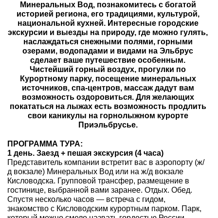
Минеральных Вод, познакомитесь с богатой
историей региона, его традициями, культурой,
Туры по России
национальной кухней. Интересные городские
экскурсии и выезды на природу, где можно гулять,
Автобусные туры
наслаждаться снежными полями, горными
озерами, водопадами и видами на Эльбрус
Круизы
сделает ваше путешествие особенным.
Чистейший горный воздух, прогулки по
Курортному парку, посещение минеральных
Туры на пароме
источников, спа-центров, массаж дадут вам
возможность оздоровиться. Для желающих
Авиабилеты
покататься на лыжах есть возможность продлить
свои каникулы на горнолыжном курорте
Туристическая страховка
Приэльбрусье.
Услуги
ПРОГРАММА ТУРА:
1 день. Заезд + пешая экскурсия (4 часа)
Представитель компании встретит вас в аэропорту (ж/
О компании
д вокзале) Минеральных Вод или на ж/д вокзале
Кисловодска. Групповой трансфер, размещение в
Отзывы
гостинице, выбранной вами заранее. Отдых. Обед.
Спустя несколько часов — встреча с гидом,
знакомство с Кисловодским курортным парком. Парк,
который можно смело назвать гордостью России.