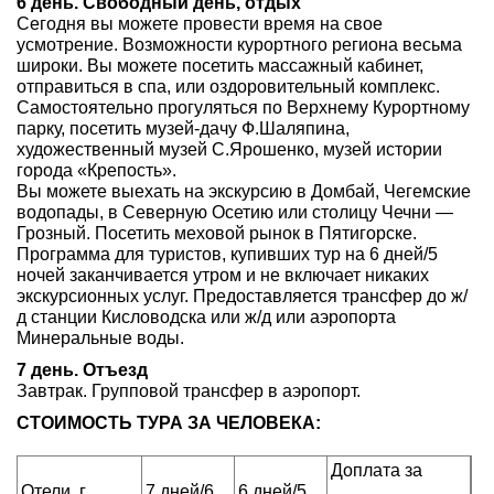
6 день. Свободный день, отдых
Сегодня вы можете провести время на свое
усмотрение. Возможности курортного региона весьма
широки. Вы можете посетить массажный кабинет,
отправиться в спа, или оздоровительный комплекс.
Самостоятельно прогуляться по Верхнему Курортному
парку, посетить музей-дачу Ф.Шаляпина,
художественный музей С.Ярошенко, музей истории
города «Крепость».
Вы можете выехать на экскурсию в Домбай, Чегемские
водопады, в Северную Осетию или столицу Чечни —
Грозный. Посетить меховой рынок в Пятигорске.
Программа для туристов, купивших тур на 6 дней/5
ночей заканчивается утром и не включает никаких
экскурсионных услуг. Предоставляется трансфер до ж/
д станции Кисловодска или ж/д или аэропорта
Минеральные воды.
7 день. Отъезд
Завтрак. Групповой трансфер в аэропорт.
СТОИМОСТЬ ТУРА ЗА ЧЕЛОВЕКА:
Доплата за
Отели, г.
7 дней/6
6 дней/5