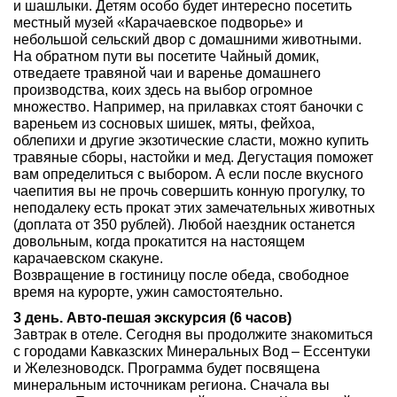
и шашлыки. Детям особо будет интересно посетить
местный музей «Карачаевское подворье» и
небольшой сельский двор с домашними животными.
На обратном пути вы посетите Чайный домик,
отведаете травяной чаи и варенье домашнего
производства, коих здесь на выбор огромное
множество. Например, на прилавках стоят баночки с
вареньем из сосновых шишек, мяты, фейхоа,
облепихи и другие экзотические сласти, можно купить
травяные сборы, настойки и мед. Дегустация поможет
вам определиться с выбором. А если после вкусного
чаепития вы не прочь совершить конную прогулку, то
неподалеку есть прокат этих замечательных животных
(доплата от 350 рублей). Любой наездник останется
довольным, когда прокатится на настоящем
карачаевском скакуне.
Возвращение в гостиницу после обеда, свободное
время на курорте, ужин самостоятельно.
3 день. Авто-пешая экскурсия (6 часов)
Завтрак в отеле. Сегодня вы продолжите знакомиться
с городами Кавказских Минеральных Вод – Ессентуки
и Железноводск. Программа будет посвящена
минеральным источникам региона. Сначала вы