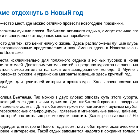
аме отдохнуть в Новый год
жество мест, где можно отлично провести новогодние праздники.
положены лучшие пляжи. Любители активного отдыха, смогут отлично пр
но и в специально отведенных местах порыбачить.
сто для тех, кто ценит ночную жизнь. Здесь расположены лучшие клубы
еатрализованные представления и шоу. Именно здесь в Новогоднюю н
во Вьетнаме.
еста исключительно для поляжного отдыха и ночных тусовок в ночны
е от отелей. Достопримечательностей в пределах курортов не очень мног
аться самостоятельно на такси или арендованном мопеде. В Муйне о
содержат русские и украинские мигранты живущие здесь круглый год.
одойдет для ценителей истории и архитектуры. Здесь расположено м
мест.
олица Вьетнама. Так можно в двух словах описать суть этого курорта
кающий ежегодно тысячи туристов. Для любителей красоты - лазурная
 и зелёные холмы.. Для любителей яркой ночной жизни - шумные клубы 
первоклассные спа-процедуры, грязевые и минеральные ванны, дайвинг, 
, который настоятельно рекомендуем посетить (Как и грязевые ванны! Не
одойдет для встречи Нового года всем, кто любит яркие, экзотические п
 новое и интересное. Такой отдых запомнится надолго и сохранит только