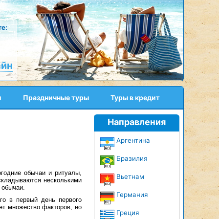
е:
айн
и
Праздничные туры
Туры в кредит
Направления
Аргентина
Бразилия
огодние обычаи и ритуалы,
Вьетнам
 складываются несколькими
 обычаи.
Германия
го в первый день первого
ет множество факторов, но
Греция