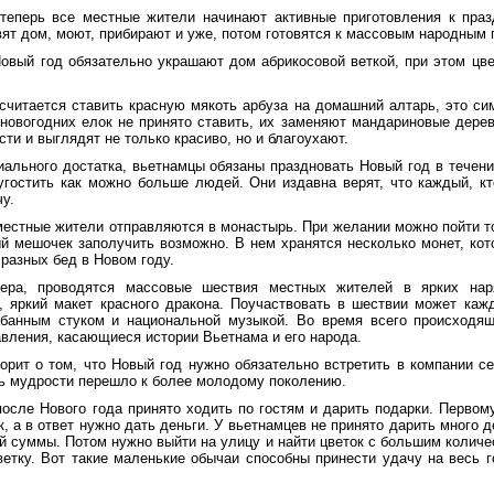
 теперь все местные жители начинают активные приготовления к пра
ят дом, моют, прибирают и уже, потом готовятся к массовым народным 
овый год обязательно украшают дом абрикосовой веткой, при этом цв
читается ставить красную мякоть арбуза на домашний алтарь, это си
новогодних елок не принято ставить, их заменяют мандариновые деревь
сти и выглядят не только красиво, но и благоухают.
ального достатка, вьетнамцы обязаны праздновать Новый год в течение
угостить как можно больше людей. Они издавна верят, что каждый, кт
чу.
местные жители отправляются в монастырь. При желании можно пойти то
ый мешочек заполучить возможно. В нем хранятся несколько монет, кот
 разных бед в Новом году.
ера, проводятся массовые шествия местных жителей в ярких нар
, яркий макет красного дракона. Поучаствовать в шествии может ка
абанным стуком и национальной музыкой. Во время всего происходя
вления, касающиеся истории Вьетнама и его народа.
орит о том, что Новый год нужно обязательно встретить в компании се
ь мудрости перешло к более молодому поколению.
осле Нового года принято ходить по гостям и дарить подарки. Первом
к, а в ответ нужно дать деньги. У вьетнамцев не принято дарить много 
й суммы. Потом нужно выйти на улицу и найти цветок с большим количе
ветку. Вот такие маленькие обычаи способны принести удачу на весь 