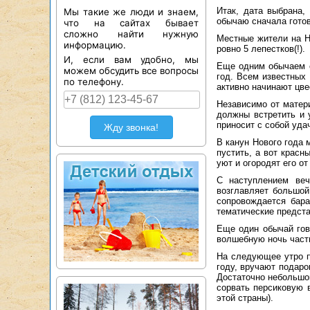
Итак, дата выбрана,
Мы такие же люди и знаем,
обычаю сначала готов
что на сайтах бывает
сложно найти нужную
Местные жители на Н
информацию.
ровно 5 лепестков(!).
И, если вам удобно, мы
Еще одним обычаем с
можем обсудить все вопросы
год. Всем известных 
по телефону.
активно начинают цве
Независимо от матери
должны встретить и 
приносит с собой уда
Жду звонка!
В канун Нового года 
пустить, а вот красн
уют и огородят его от
С наступлением веч
возглавляет большой
сопровождается бар
тематические предста
Еще один обычай гов
волшебную ночь част
На следующее утро п
году, вручают подаро
Достаточно небольшо
сорвать персиковую 
этой страны).