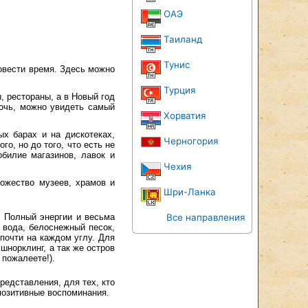
ОАЭ
Таиланд
Тунис
овести время. Здесь можно
Турция
, рестораны, а в Новый год
очь, можно увидеть самый
Хорватия
х барах и на дискотеках,
Черногория
о, но до того, что есть не
билие магазинов, лавок и
Чехия
ножество музеев, храмов и
Шри-Ланка
. Полный энергии и весьма
Все направления
 вода, белоснежный песок,
почти на каждом углу. Для
шнорклинг, а так же остров
 пожалеете!).
редставления, для тех, кто
 позитивные воспоминания.