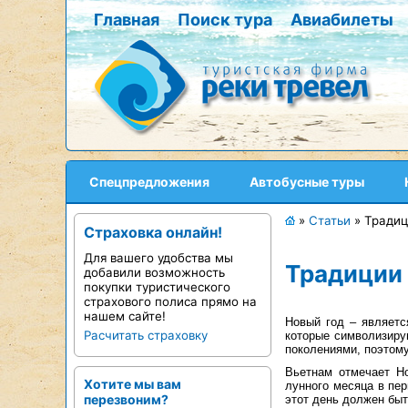
Главная
Поиск тура
Авиабилеты
Спецпредложения
Автобусные туры
»
Статьи
»
Традиц
Страховка онлайн!
Для вашего удобства мы
Традиции 
добавили возможность
покупки туристического
страхового полиса прямо на
нашем сайте!
Новый год – являетс
Расчитать страховку
которые символизиру
поколениями, поэтому
Вьетнам отмечает Н
Хотите мы вам
лунного месяца в пер
перезвоним?
этот день должен быт