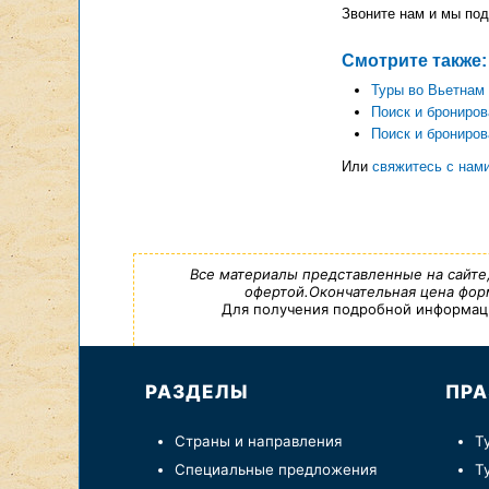
Звоните нам и мы под
Смотрите также:
Туры во Вьетнам
Поиск и брониров
Поиск и брониров
Или
свяжитесь с нам
Все материалы представленные на сайте
офертой.Окончательная цена форм
Для получения подробной информации,
РАЗДЕЛЫ
ПРА
Страны и направления
Т
Специальные предложения
Т