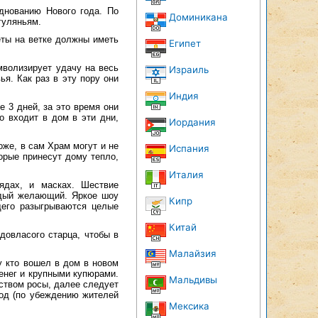
зднованию Нового года. По
Доминикана
гуляньям.
еты на ветке должны иметь
Египет
мволизирует удачу на весь
Израиль
я. Как раз в эту пору они
Индия
 3 дней, за это время они
о входит в дом в эти дни,
Иордания
же, в сам Храм могут и не
Испания
орые принесут дому тепло,
Италия
ядах, и масках. Шествие
ждый желающий. Яркое шоу
Кипр
щего разыгрываются целые
Китай
довласого старца, чтобы в
Малайзия
у кто вошел в дом в новом
денег и крупными купюрами.
Мальдивы
ством росы, далее следует
год (по убеждению жителей
Мексика