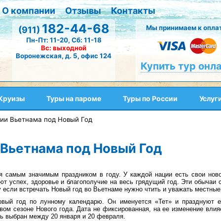
О компании
Отзывы
Контакты
182-44-68
Мы принимаем к оплат
(911)
Пн-Пт: 11-20, Сб: 11-18
Вс: выходной
Воронежская, д. 5, офис 124
Купить тур онл
Круизы
Туры на пароме
Туры по России
Услуг
ии Вьетнама под Новый Год
Вьетнама под Новый Год
я самым значимым праздником в году. У каждой нации есть свои нов
ют успех, здоровье и благополучие на весь грядущий год. Эти обычаи
 если встречать Новый год во Вьетнаме нужно чтить и уважать местные
овый год по лунному календарю. Он именуется «Тет» и празднуют е
вом сезоне Нового года. Дата не фиксированная, на ее изменение влия
ь выбран между 20 января и 20 февраля.