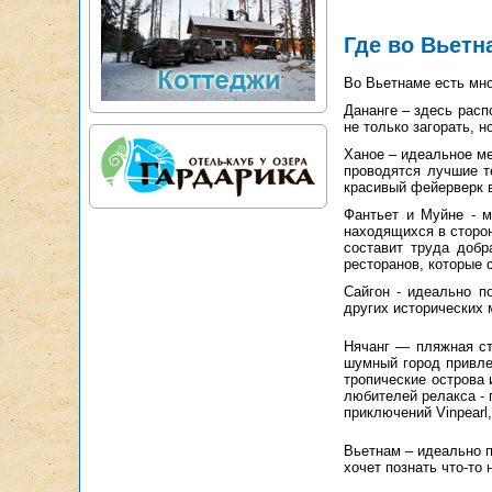
Где во Вьетн
Во Вьетнаме есть мно
Дананге – здесь рас
не только загорать, 
Ханое – идеальное ме
проводятся лучшие т
красивый фейерверк 
Фантьет и Муйне - м
находящихся в сторон
составит труда добр
ресторанов, которые 
Сайгон - идеально п
других исторических 
Нячанг — пляжная ст
шумный город привле
тропические острова
любителей релакса - 
приключений Vinpearl
Вьетнам – идеально п
хочет познать что-то