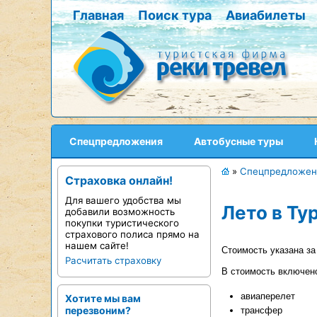
Главная
Поиск тура
Авиабилеты
Спецпредложения
Автобусные туры
»
Спецпредложен
Страховка онлайн!
Для вашего удобства мы
Лето в Ту
добавили возможность
покупки туристического
страхового полиса прямо на
нашем сайте!
Стоимость указана за
Расчитать страховку
В стоимость включен
авиаперелет
Хотите мы вам
перезвоним?
трансфер