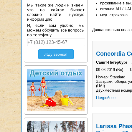
проживание в вы
Мы такие же люди и знаем,
питание ALL/ UAL
что на сайтах бывает
сложно найти нужную
мед. страховка
информацию.
И, если вам удобно, мы
Дополнительно оплач
можем обсудить все вопросы
по телефону.
Concordia Ce
Жду звонка!
Санкт-Петербург 
09.06.2019 (Вс)
—
1
Номер: Standard
Завтраки, обеды, у
(UAI)
двухместный номер
Подробнее
Larissa Phas