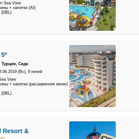
m Sea View
ины + напитки (AI)
 (DBL)
 5*
 Турция, Сиде
3.06.2019 (Вс),
9 ночей
Sea View
жины + напитки (расширенное меню)
 (DBL)
 Resort &
 10