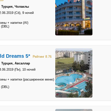
→ Турция, Чолаклы
2.06.2019 (Сб),
9 ночей
ины + напитки (AI)
 (DBL)
ld Dreams 5*
Рейтинг 8.76
 Турция, Авсаллар
4.06.2019 (Пн),
10 ночей
жины + напитки (расширенное меню)
 (DBL)