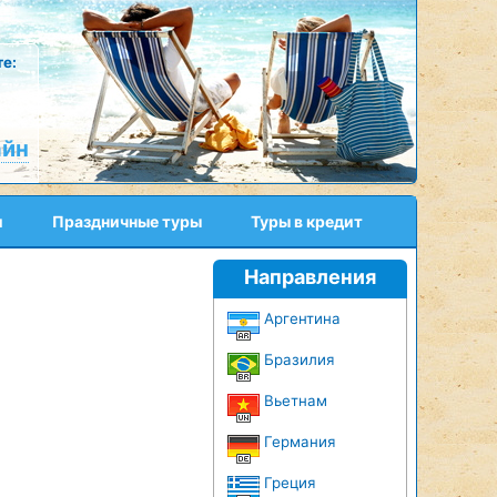
е:
айн
и
Праздничные туры
Туры в кредит
Направления
Аргентина
Бразилия
Вьетнам
Германия
Греция