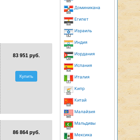
Доминикана
Египет
Израиль
Индия
Иордания
83 951 руб.
Испания
Купить
Италия
Кипр
Китай
Малайзия
Мальдивы
86 864 руб.
Мексика