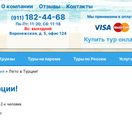
О компании
Отзывы
Контакты
182-44-68
Мы принимаем к оплат
(911)
Пн-Пт: 11-20, Сб: 11-18
Вс: выходной
Воронежская, д. 5, офис 124
Купить тур онл
Круизы
Туры на пароме
Туры по России
Услуг
ия
»
Лето в Турции!
рции!
 2-х человек
о: