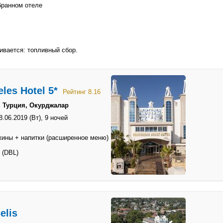
бранном отеле
ивается: топливный сбор.
les Hotel 5*
Рейтинг 8.16
→ Турция, Окурджалар
8.06.2019 (Вт),
9 ночей
жины + напитки (расширенное меню)
 (DBL)
elis