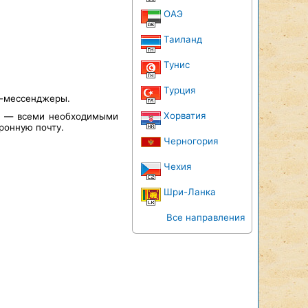
ОАЭ
Таиланд
Тунис
Турция
т-мессенджеры.
Хорватия
а — всеми необходимыми
ронную почту.
Черногория
Чехия
Шри-Ланка
Все направления