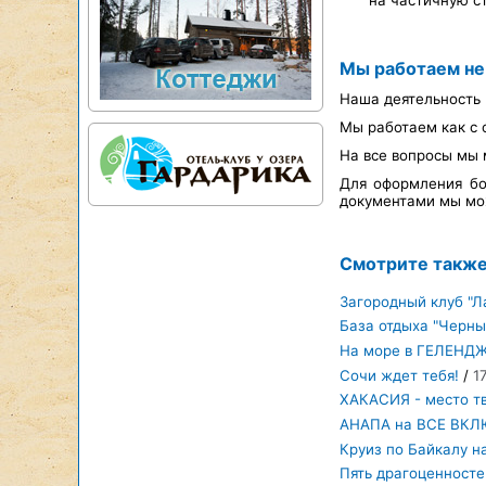
на частичную с
Мы работаем не
Наша деятельность 
Мы работаем как с 
На все вопросы мы 
Для оформления бо
документами мы мож
Смотрите такж
Загородный клуб "Л
База отдыха "Черны
На море в ГЕЛЕНД
Сочи ждет тебя!
/
1
ХАКАСИЯ - место тв
АНАПА на ВСЕ ВК
Круиз по Байкалу 
Пять драгоценносте