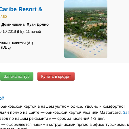
Caribe Resort &
7.92
→ Доминикана, Хуан Долио
9.10.2018 (Пт),
11 ночей
ины + напитки (AI)
 (DBL)
Купить в кредит
р?
банковской картой в нашем уютном офисе. Удобно и комфортно!
лайн прямо на сайте — банковской картой Visa или Mastercard.
За
евод по нашим реквизитам — срок зачислений 1-3 дня.
х — оформляется нашими сотрудниками прямо в офисе турфирмы, ка