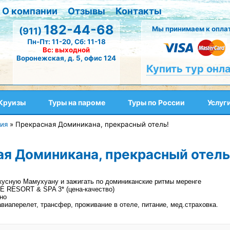
О компании
Отзывы
Контакты
182-44-68
Мы принимаем к оплат
(911)
Пн-Пт: 11-20, Сб: 11-18
Вс: выходной
Воронежская, д. 5, офис 124
Купить тур онл
Круизы
Туры на пароме
Туры по России
Услуг
ия
»
Прекрасная Доминикана, прекрасный отель!
я Доминикана, прекрасный отель
вкусную Мамухуану и зажигать по доминиканские ритмы меренге
 RESORT & SPA 3* (цена-качество)
но
авиаперелет, трансфер, проживание в отеле, питание, мед.страховка.