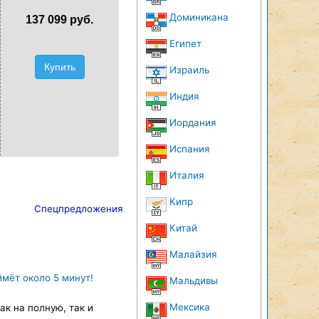
Доминикана
137 099 руб.
Египет
Купить
Израиль
Индия
Иордания
Испания
Италия
Кипр
Спецпредложения
Китай
Малайзия
ймёт около 5 минут!
Мальдивы
Мексика
к на полную, так и