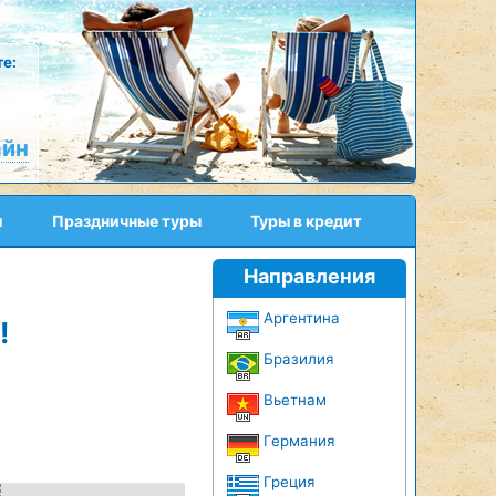
е:
айн
и
Праздничные туры
Туры в кредит
Направления
Аргентина
!
Бразилия
Вьетнам
Германия
Греция