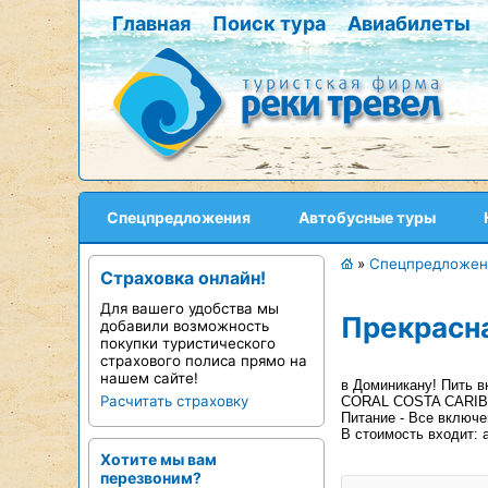
Главная
Поиск тура
Авиабилеты
Спецпредложения
Автобусные туры
»
Спецпредложен
Страховка онлайн!
Для вашего удобства мы
Прекрасна
добавили возможность
покупки туристического
страхового полиса прямо на
нашем сайте!
в Доминикану! Пить 
Расчитать страховку
CORAL COSTA CARIBE
Питание - Все включе
В стоимость входит: 
Хотите мы вам
перезвоним?