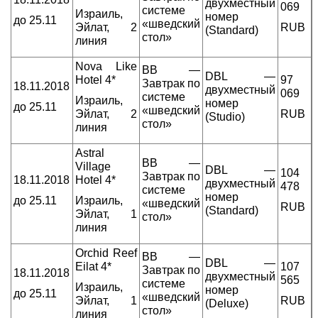
двухместный
069
системе
Израиль,
номер
до 25.11
«шведский
Эйлат, 2
RUB
(Standard)
стол»
линия
Nova Like
BB —
DBL —
Hotel 4*
97
Завтрак по
18.11.2018
двухместный
069
системе
Израиль,
номер
до 25.11
«шведский
Эйлат, 2
RUB
(Studio)
стол»
линия
Astral
BB —
Village
DBL —
104
Завтрак по
18.11.2018
Hotel 4*
двухместный
478
системе
номер
до 25.11
Израиль,
«шведский
RUB
(Standard)
Эйлат, 1
стол»
линия
Orchid Reef
BB —
DBL —
Eilat 4*
107
Завтрак по
18.11.2018
двухместный
565
системе
Израиль,
номер
до 25.11
«шведский
Эйлат, 1
RUB
(Deluxe)
стол»
линия