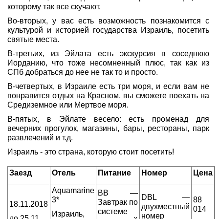
которому так все скучают.
Туры по России
Во-вторых, у вас есть возможность познакомится с
культурой и историей государства Израиль, посетить
Автобусные туры
святые места.
В-третьих, из Эйлата есть экскурсия в соседнюю
Круизы
Иорданию, что тоже несомненный плюс, так как из
СПб добраться до нее не так то и просто.
Туры на пароме
В-четвертых, в Израиле есть три моря, и если вам не
понравится отдых на Красном, вы сможете поехать на
Авиабилеты
Средиземное или Мертвое моря.
В-пятых, в Эйлате весело: есть променад для
Туристическая страховка
вечерних прогулок, магазины, бары, рестораны, парк
развлечений и т.д.
Услуги
Израиль - это страна, которую стоит посетить!
О компании
Заезд
Отель
Питание
Номер
Цена
Отзывы
Aquamarine
BB —
DBL —
3*
88
Завтрак по
18.11.2018
двухместный
014
системе
Израиль,
номер
до 25.11