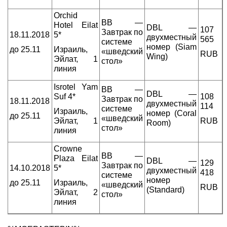
Orchid
BB —
Hotel Eilat
DBL —
107
Завтрак по
18.11.2018
5*
двухместный
565
системе
номер (Siam
до 25.11
Израиль,
«шведский
RUB
Wing)
Эйлат, 1
стол»
линия
Isrotel Yam
BB —
DBL —
Suf 4*
108
Завтрак по
18.11.2018
двухместный
114
системе
Израиль,
номер (Coral
до 25.11
«шведский
Эйлат, 1
RUB
Room)
стол»
линия
Crowne
BB —
Plaza Eilat
DBL —
129
Завтрак по
14.10.2018
5*
двухместный
418
системе
номер
до 25.11
Израиль,
«шведский
RUB
(Standard)
Эйлат, 2
стол»
линия