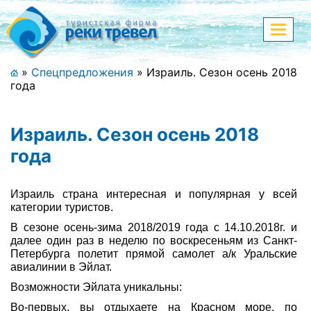
Меню
Показа
меню
+7 (911) 182-44-68
»
Спецпредложения
»
Израиль. Сезон осень 2018
года
Адрес офиса, контакты
Полная версия сайта
Израиль. Сезон осень 2018
года
Главная
Израиль страна интересная и популярная у всей
категории туристов.
Спецпредложения
В сезоне осень-зима 2018/2019 года с 14.10.2018г. и
далее один раз в неделю по воскресеньям из Санкт-
Праздничные туры
Петербурга полетит прямой самолет а/к Уральские
авиалинии в Эйлат.
Страны и направления
Возможности Эйлата уникальны:
Поиск тура
Во-первых, вы отдыхаете на Красном море, по