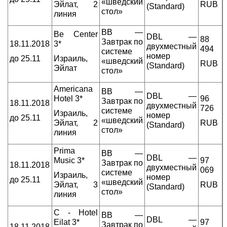
«шведский
Эйлат, 2
RUB
(Standard)
стол»
линия
BB —
Be Center
DBL —
88
Завтрак по
18.11.2018
3*
двухместный
494
системе
номер
до 25.11
Израиль,
«шведский
RUB
(Standard)
Эйлат
стол»
Americana
BB —
DBL —
Hotel 3*
96
Завтрак по
18.11.2018
двухместный
726
системе
Израиль,
номер
до 25.11
«шведский
Эйлат, 2
RUB
(Standard)
стол»
линия
Prima
BB —
DBL —
Music 3*
97
Завтрак по
18.11.2018
двухместный
069
системе
Израиль,
номер
до 25.11
«шведский
Эйлат, 3
RUB
(Standard)
стол»
линия
C - Hotel
BB —
DBL —
Eilat 3*
97
Завтрак по
18.11.2018