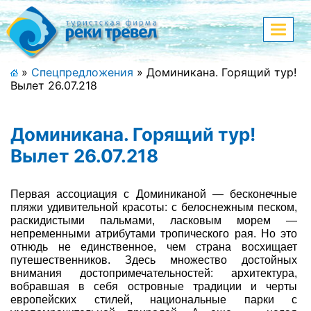
Меню
Показа
меню
+7 (911) 182-44-68
»
Спецпредложения
»
Доминикана. Горящий тур!
Вылет 26.07.218
Адрес офиса, контакты
Полная версия сайта
Доминикана. Горящий тур!
Вылет 26.07.218
Главная
Первая ассоциация с Доминиканой — бесконечные
пляжи удивительной красоты: с белоснежным песком,
Спецпредложения
раскидистыми пальмами, ласковым морем —
непременными атрибутами тропического рая. Но это
отнюдь не единственное, чем страна восхищает
Праздничные туры
путешественников. Здесь множество достойных
внимания достопримечательностей: архитектура,
Страны и направления
вобравшая в себя островные традиции и черты
европейских стилей, национальные парки с
Поиск тура