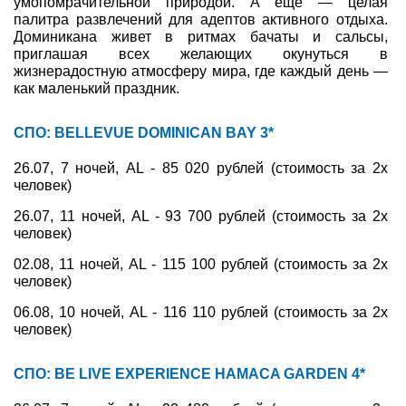
умопомрачительной природой. А еще — целая
палитра развлечений для адептов активного отдыха.
Туры по России
Доминикана живет в ритмах бачаты и сальсы,
приглашая всех желающих окунуться в
жизнерадостную атмосферу мира, где каждый день —
Автобусные туры
как маленький праздник.
Круизы
СПО: BELLEVUE DOMINICAN BAY 3*
Туры на пароме
26.07, 7 ночей, AL - 85 020 рублей (стоимость за 2х
человек)
Авиабилеты
26.07, 11 ночей, AL - 93 700 рублей (стоимость за 2х
Туристическая страховка
человек)
02.08, 11 ночей, AL - 115 100 рублей (стоимость за 2х
Услуги
человек)
О компании
06.08, 10 ночей, AL - 116 110 рублей (стоимость за 2х
человек)
Отзывы
СПО: BE LIVE EXPERIENCE HAMACA GARDEN 4*