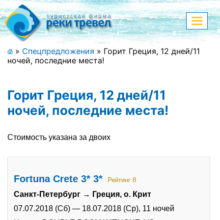
Меню
Показа
меню
+7 (911) 182-44-68
»
Спецпредложения
»
Горит Греция, 12 дней/11
ночей, последние места!
Адрес офиса, контакты
Полная версия сайта
Горит Греция, 12 дней/11
ночей, последние места!
Главная
Стоимость указана за двоих
Спецпредложения
Праздничные туры
Fortuna Crete 3* 3*
Рейтинг 8
Санкт-Петербург → Греция, о. Крит
Страны и направления
07.07.2018 (Сб)
—
18.07.2018 (Ср),
11 ночей
Поиск тура