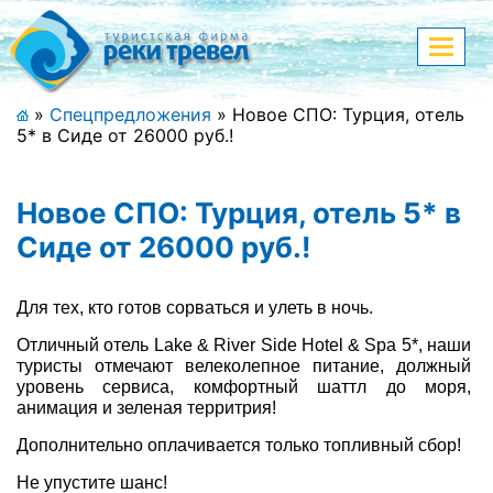
Меню
Показа
меню
+7 (911) 182-44-68
»
Спецпредложения
»
Новое СПО: Турция, отель
5* в Сиде от 26000 руб.!
Адрес офиса, контакты
Полная версия сайта
Новое СПО: Турция, отель 5* в
Сиде от 26000 руб.!
Главная
Для тех, кто готов сорваться и улеть в ночь.
Спецпредложения
Отличный отель Lake & River Side Hotel & Spa 5*, наши
туристы отмечают велеколепное питание, должный
уровень сервиса, комфортный шаттл до моря,
Праздничные туры
анимация и зеленая территрия!
Страны и направления
Дополнительно оплачивается только топливный сбор!
Не упустите шанс!
Поиск тура