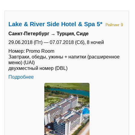
Туры по России
Lake & River Side Hotel & Spa 5*
Автобусные туры
Рейтинг 9
Санкт-Петербург → Турция, Сиде
Круизы
29.06.2018 (Пт)
—
07.07.2018 (Сб),
8 ночей
Туры на пароме
Номер: Promo Room
Завтраки, обеды, ужины + напитки (расширенное
меню) (UAI)
Авиабилеты
двухместный номер (DBL)
Туристическая страховка
Подробнее
Услуги
О компании
Отзывы