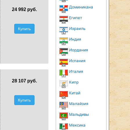
Доминикана
24 992 руб.
Египет
Израиль
Купить
Индия
Иордания
Испания
Италия
28 107 руб.
Кипр
Китай
Купить
Малайзия
Мальдивы
Мексика