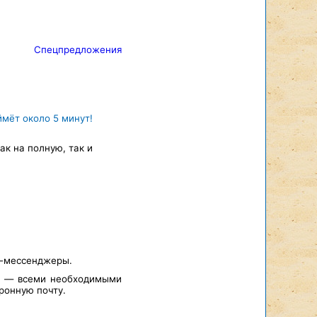
Спецпредложения
ймёт около 5 минут!
к на полную, так и
т-мессенджеры.
а — всеми необходимыми
ронную почту.