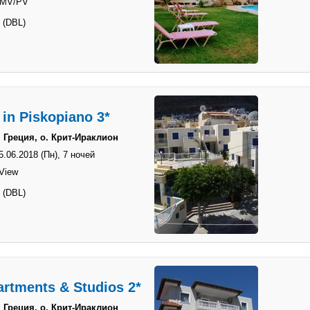
 MV/PV
 (DBL)
 in Piskopiano 3*
 Греция, о. Крит-Ираклион
5.06.2018 (Пн),
7 ночей
 View
 (DBL)
artments & Studios 2*
 Греция, о. Крит-Ираклион