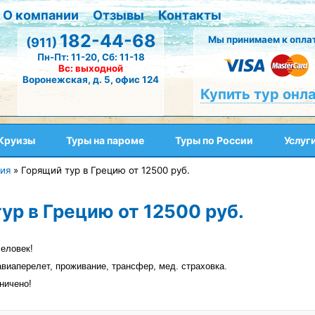
О компании
Отзывы
Контакты
182-44-68
Мы принимаем к оплат
(911)
Пн-Пт: 11-20, Сб: 11-18
Вс: выходной
Воронежская, д. 5, офис 124
Купить тур онл
Круизы
Туры на пароме
Туры по России
Услуг
ия
»
Горящий тур в Грецию от 12500 руб.
ур в Грецию от 12500 руб.
человек!
авиаперелет, проживание, трансфер, мед. страховка.
ничено!