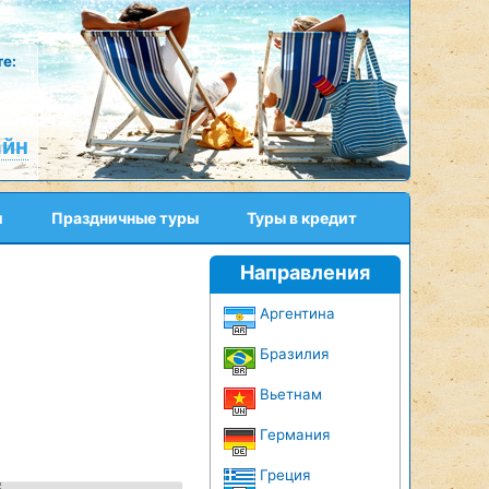
е:
айн
и
Праздничные туры
Туры в кредит
Направления
Аргентина
Бразилия
Вьетнам
Германия
Греция