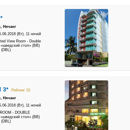
*
, Нячанг
5.06.2018 (Вт),
11 ночей
ited View Room - Double
 «шведский стол» (BB)
 (DBL)
l 3*
Рейтинг 10
, Нячанг
5.06.2018 (Вт),
11 ночей
 ROOM - DOUBLE
 «шведский стол» (BB)
 (DBL)