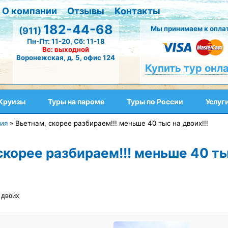
О компании
Отзывы
Контакты
182-44-68
Мы принимаем к оплат
(911)
Пн-Пт: 11-20, Сб: 11-18
Вс: выходной
Воронежская, д. 5, офис 124
Купить тур онл
Круизы
Туры на пароме
Туры по России
Услуг
ия
»
Вьетнам, скорее разбираем!!! меньше 40 тыс на двоих!!!
скорее разбираем!!! меньше 40 ты
 двоих