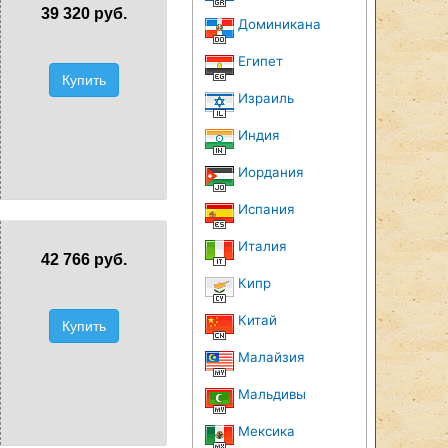
39 320 руб.
Доминикана
Египет
Купить
Израиль
Индия
Иордания
Испания
Италия
42 766 руб.
Кипр
Китай
Купить
Малайзия
Мальдивы
Мексика