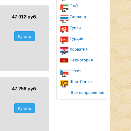
ОАЭ
47 012 руб.
Таиланд
Тунис
Купить
Турция
Хорватия
Черногория
Чехия
Шри-Ланка
47 258 руб.
Все направления
Купить