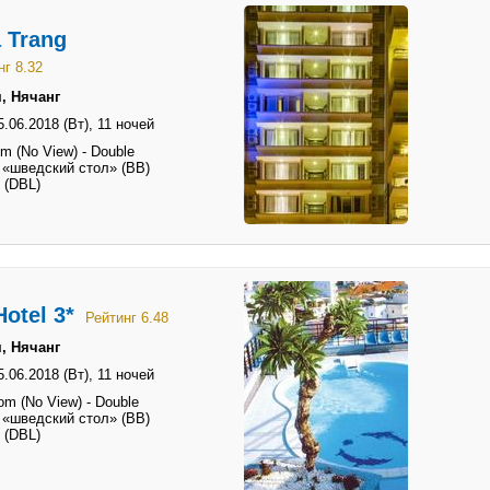
 Trang
нг 8.32
, Нячанг
5.06.2018 (Вт),
11 ночей
m (No View) - Double
 «шведский стол» (BB)
 (DBL)
otel 3*
Рейтинг 6.48
, Нячанг
5.06.2018 (Вт),
11 ночей
m (No View) - Double
 «шведский стол» (BB)
 (DBL)