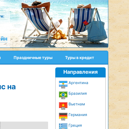
е:
айн
и
Праздничные туры
Туры в кредит
Направления
Аргентина
с на
Бразилия
Вьетнам
Германия
Греция