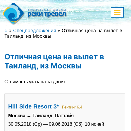
Меню
Показа
меню
+7 (911) 182-44-68
»
Спецпредложения
»
Отличная цена на вылет в
Таиланд, из Москвы
Адрес офиса, контакты
Полная версия сайта
Отличная цена на вылет в
Таиланд, из Москвы
Главная
Стоимость указана за двоих
Спецпредложения
Праздничные туры
Hill Side Resort 3*
Рейтинг 6.4
Москва → Таиланд, Паттайя
Страны и направления
30.05.2018 (Ср)
—
09.06.2018 (Сб),
10 ночей
Поиск тура