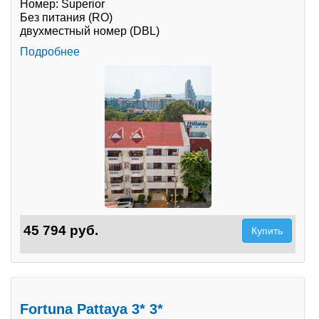
Номер: Superior
Без питания (RO)
Туры по России
двухместный номер (DBL)
Подробнее
Автобусные туры
Круизы
Туры на пароме
Авиабилеты
Туристическая страховка
Услуги
45 794 руб.
Купить
О компании
Отзывы
Fortuna Pattaya 3* 3*