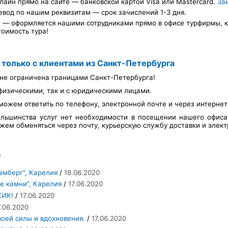
лайн прямо на сайте — банковской картой Visa или Mastercard.
За
евод по нашим реквизитам — срок зачислений 1-3 дня.
х — оформляется нашими сотрудниками прямо в офисе турфирмы, ка
тоимость тура!
 только с клиентами из Санкт-Петербурга
не ограничена границами Санкт-Петербурга!
физическими, так и с юридическими лицами.
можем ответить по телефону, электронной почте и через интерне
льшинства услуг нет необходимости в посещении нашего офис
ем обменяться через почту, курьерскую службу доставки и элект
е
амберг", Карелия
/
18.06.2020
е камни", Карелия
/
17.06.2020
ЖИК!
/
17.06.2020
7.06.2020
оей силы и вдохновения.
/
17.06.2020