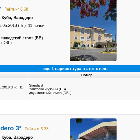
*
Рейтинг 6.68
 Куба, Варадеро
8.05.2018 (Пн),
11 ночей
 «шведский стол» (BB)
 (DBL)
еще 1 вариант тура в этот отель
Номер
Standard
5.2018 (Пн),
11
Завтраки и ужины (HB)
двухместный номер (DBL)
adero 3*
Рейтинг 6.38
 Куба, Варадеро