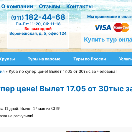
О компании
Отзывы
Контакты
182-44-68
Мы принимаем к оплат
(911)
Пн-Пт: 11-20, Сб: 11-18
Вс: выходной
Воронежская, д. 5, офис 124
Купить тур онл
Круизы
Туры на пароме
Туры по России
Услуг
ия
»
Куба по супер цене! Вылет 17.05 от 30тыс за человека!
упер цене! Вылет 17.05 от 30тыс з
на 11 дней. Вылет 17 мая из СПб!
пока не раскупили!