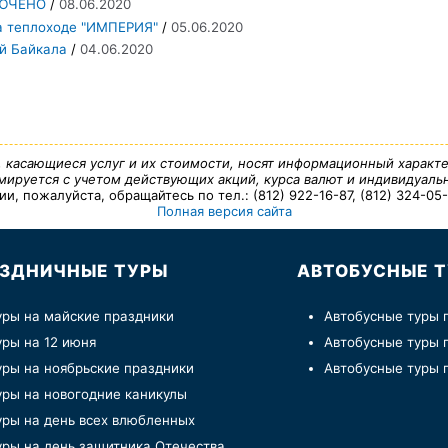
ЛЮЧЕНО
/
08.06.2020
на теплоходе "ИМПЕРИЯ"
/
05.06.2020
й Байкала
/
04.06.2020
, касающиеся услуг и их стоимости, носят информационный характе
ируется с учетом действующих акций, курса валют и индивидуальн
 пожалуйста, обращайтесь по тел.: (812) 922-16-87, (812) 324-05-7
Полная версия сайта
ЗДНИЧНЫЕ ТУРЫ
АВТОБУСНЫЕ 
уры на майские праздники
Автобусные туры 
уры на 12 июня
Автобусные туры 
уры на ноябрьские праздники
Автобусные туры 
уры на новогодние каникулы
уры на день всех влюбленных
уры на день защитника Отечества