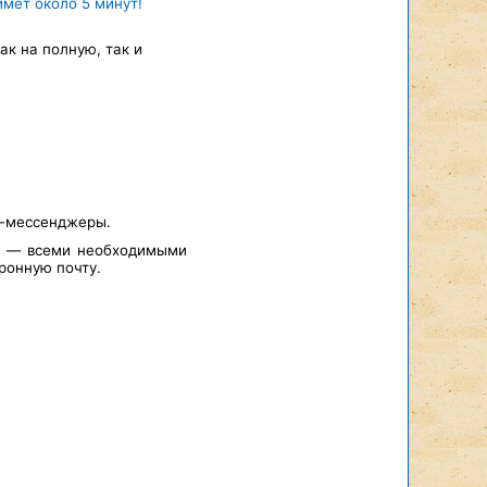
ймёт около 5 минут!
к на полную, так и
т-мессенджеры.
а — всеми необходимыми
ронную почту.