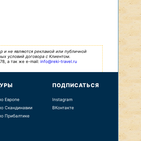
р и не являются рекламой или публичной
ых условий договора с Клиентом.
8, а так же e-mail:
info@reki-travel.ru
ТУРЫ
ПОДПИСАТЬСЯ
по Европе
Instagram
по Скандинавии
ВКонтакте
по Прибалтике