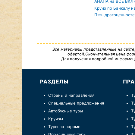
АНАПА на ВСЕ ВК
Круиз по Байкалу 
Пять драгоценносте
Все материалы представленные на сайте
офертой.Окончательная цена форм
Для получения подробной информации,
РАЗДЕЛЫ
ПРА
Страны и направления
Т
Специальные предложения
Т
Автобусные туры
Т
Круизы
Т
Туры на пароме
Т
Праздничные туры
Т