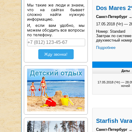
Мы такие же люди и знаем,
Dos Mares 2
что на сайтах бывает
сложно найти нужную
Санкт-Петербург →
информацию.
17.05.2018 (Чт)
—
2
И, если вам удобно, мы
можем обсудить все вопросы
Номер: Standard
по телефону.
Завтрак по системе
двухместный номер
Подробнее
Жду звонка!
Даты
17.05.2018 (Чт)
—
28.0
ночей
Starfish Var
Санкт-Петербург →