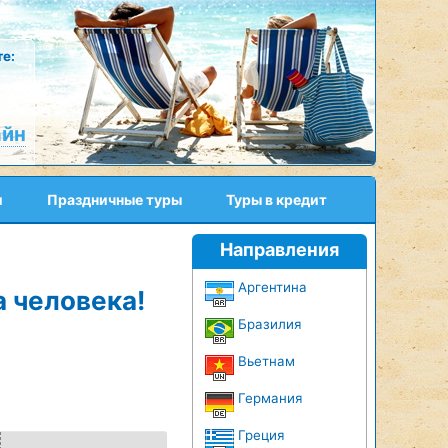
е:
айн
и
Праздничные туры
Туры в кредит
Направления
Аргентина
а человека!
Бразилия
Вьетнам
Германия
Греция