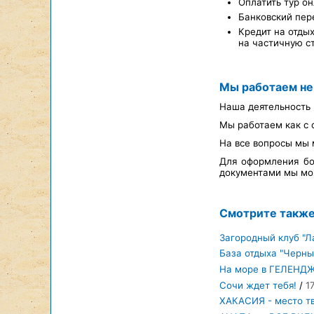
Оплатить тур он
Банковский пер
Кредит на отды
на частичную с
Мы работаем не
Наша деятельность 
Мы работаем как с 
На все вопросы мы 
Для оформления бо
документами мы мож
Смотрите такж
Загородный клуб "Л
База отдыха "Черны
На море в ГЕЛЕНД
Сочи ждет тебя!
/
1
ХАКАСИЯ - место тв