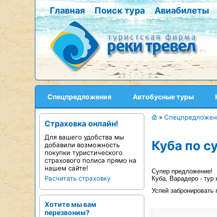
Главная
Поиск тура
Авиабилеты
Спецпредложения
Автобусные туры
»
Спецпредложен
Страховка онлайн!
Для вашего удобства мы
Куба по с
добавили возможность
покупки туристического
страхового полиса прямо на
нашем сайте!
Супер предложение!
Расчитать страховку
Куба, Варадеро - тур 
Успей забронировать 
Хотите мы вам
перезвоним?