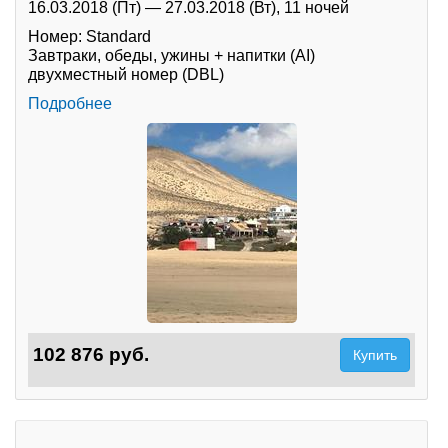
16.03.2018 (Пт)
—
27.03.2018 (Вт),
11 ночей
Туры по России
Номер: Standard
Завтраки, обеды, ужины + напитки (AI)
двухместный номер (DBL)
Автобусные туры
Подробнее
Круизы
Туры на пароме
Авиабилеты
Туристическая страховка
Услуги
О компании
102 876 руб.
Купить
Отзывы