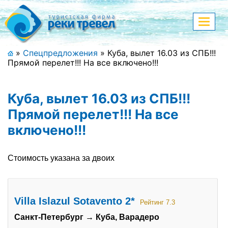
Меню
Показа
меню
+7 (911) 182-44-68
»
Спецпредложения
»
Куба, вылет 16.03 из СПБ!!!
Прямой перелет!!! На все включено!!!
Адрес офиса, контакты
Полная версия сайта
Куба, вылет 16.03 из СПБ!!!
Прямой перелет!!! На все
включено!!!
Главная
Стоимость указана за двоих
Спецпредложения
Праздничные туры
Villa Islazul Sotavento 2*
Страны и направления
Рейтинг 7.3
Санкт-Петербург → Куба, Варадеро
Поиск тура