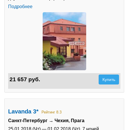
Подробнее
Туры по России
Автобусные туры
Круизы
Туры на пароме
Авиабилеты
Туристическая страховка
21 657 руб.
Купить
Услуги
О компании
Отзывы
Lavanda 3*
Рейтинг 8.3
Санкт-Петербург → Чехия, Прага
25.01.2018 (Чт)
—
01.02.2018 (Чт),
7 ночей