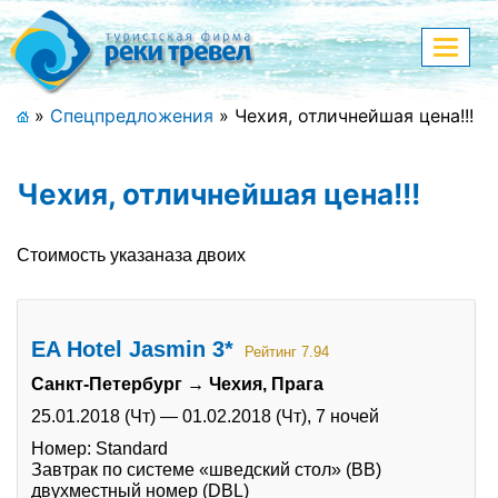
Меню
Показа
меню
+7 (911) 182-44-68
»
Спецпредложения
»
Чехия, отличнейшая цена!!!
Адрес офиса, контакты
Чехия, отличнейшая цена!!!
Полная версия сайта
Стоимость указаназа двоих
Главная
EA Hotel Jasmin 3*
Спецпредложения
Рейтинг 7.94
Санкт-Петербург → Чехия, Прага
Праздничные туры
25.01.2018 (Чт)
—
01.02.2018 (Чт),
7 ночей
Страны и направления
Номер: Standard
Завтрак по системе «шведский стол» (BB)
Поиск тура
двухместный номер (DBL)