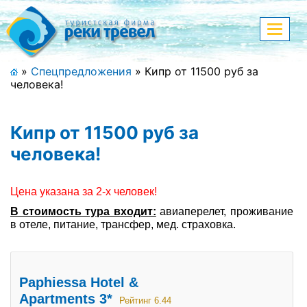
Меню
Показа
меню
+7 (911) 182-44-68
»
Спецпредложения
»
Кипр от 11500 руб за
человека!
Адрес офиса, контакты
Полная версия сайта
Кипр от 11500 руб за
человека!
Главная
Цена указана за 2-х человек!
В стоимость тура входит:
авиаперелет, проживание
Спецпредложения
в отеле, питание, трансфер, мед. страховка.
Праздничные туры
Страны и направления
Paphiessa Hotel &
Apartments 3*
Рейтинг 6.44
Поиск тура