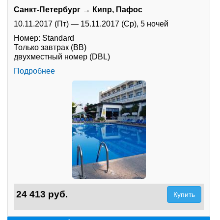
Санкт-Петербург → Кипр, Пафос
Туры по России
10.11.2017 (Пт)
—
15.11.2017 (Ср),
5 ночей
Номер: Standard
Автобусные туры
Только завтрак (BB)
двухместный номер (DBL)
Круизы
Подробнее
Туры на пароме
Авиабилеты
Туристическая страховка
Услуги
О компании
Отзывы
24 413 руб.
Купить