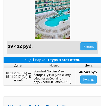
39 432 руб.
Купить
еще 1 вариант тура в этот отель
Даты
Номер
Цена
Standard Garden View
46 549 руб.
10.11.2017 (Пт)
—
Завтрак, ужин (или иногда
15.11.2017 (Ср),
5
обед на выбор) (HB)
Купить
ночей
двухместный номер (DBL)