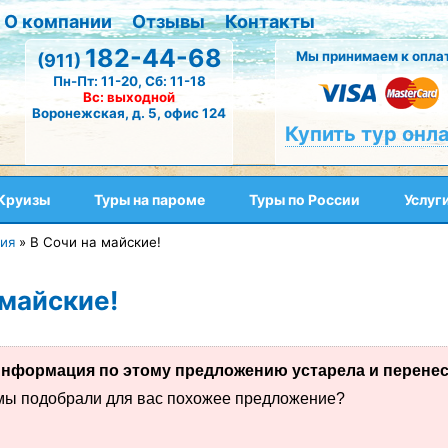
О компании
Отзывы
Контакты
182-44-68
Мы принимаем к оплат
(911)
Пн-Пт: 11-20, Сб: 11-18
Вс: выходной
Воронежская, д. 5, офис 124
Купить тур онл
Круизы
Туры на пароме
Туры по России
Услуг
ия
»
В Сочи на майские!
 майские!
нформация по этому предложению устарела и перенесе
 мы подобрали для вас похожее предложение?