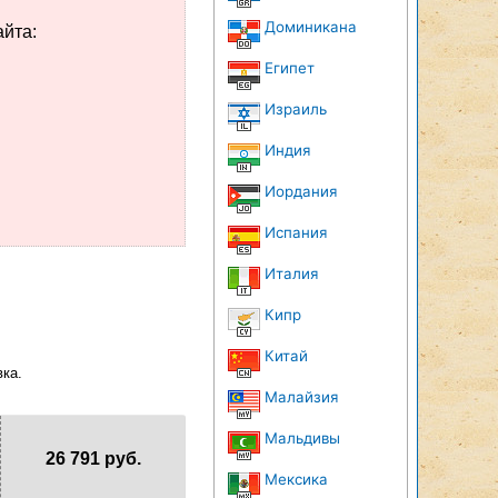
Доминикана
айта:
Египет
Израиль
Индия
Иордания
Испания
Италия
Кипр
Китай
вка.
Малайзия
Мальдивы
26 791 руб.
Мексика