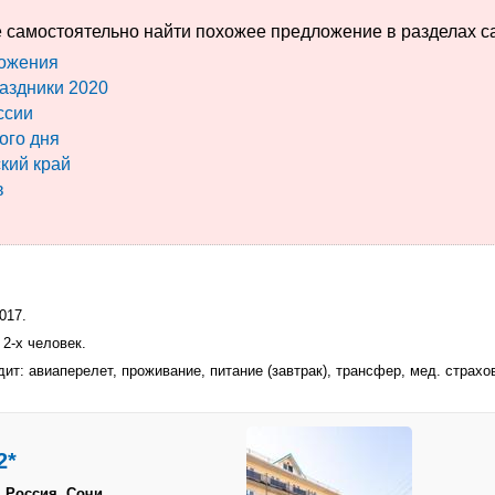
 самостоятельно найти похожее предложение в разделах с
ожения
аздники 2020
ссии
ого дня
кий край
в
017.
 2-х человек.
ит: авиаперелет, проживание, питание (завтрак), трансфер, мед. страхо
2*
 Россия, Сочи