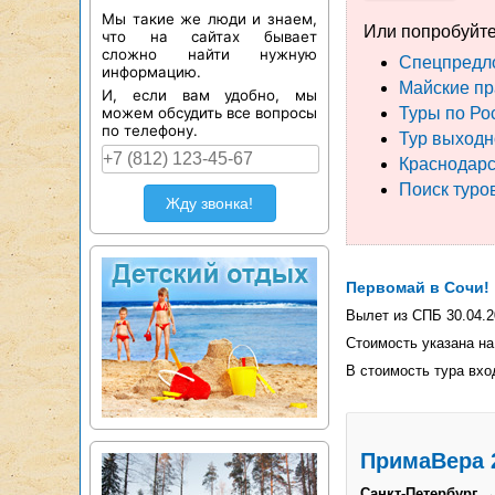
Мы такие же люди и знаем,
Или попробуйте
что на сайтах бывает
сложно найти нужную
Спецпредл
информацию.
Майские пр
И, если вам удобно, мы
можем обсудить все вопросы
Туры по Ро
по телефону.
Тур выходн
Краснодарс
Поиск туро
Жду звонка!
Первомай в Сочи!
Вылет из СПБ 30.04.2
Стоимость указана на
В стоимость тура вход
ПримаВера 
Санкт-Петербург →