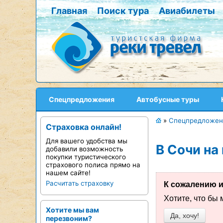
Главная
Поиск тура
Авиабилеты
Спецпредложения
Автобусные туры
»
Спецпредложен
Страховка онлайн!
Для вашего удобства мы
В Сочи на
добавили возможность
покупки туристического
страхового полиса прямо на
нашем сайте!
Расчитать страховку
К сожалению и
Хотите, что бы
Хотите мы вам
Да, хочу!
перезвоним?