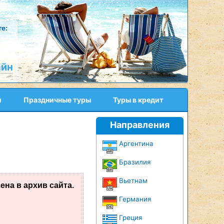
е:
айн
и
Праздничные туры
Туры в кредит
Направления
Аргентина
Бразилия
Вьетнам
на в архив сайта.
Германия
Греция