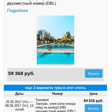
двухместный номер (DBL)
Подробнее
59 368 руб.
Купить
еще 2 варианта тура в этот отель
Даты
Номер
Цена
Standard
64 616 руб.
25.05.2017 (Чт)
—
Завтрак, ужин (или иногда
08.06.2017 (Чт),
14
обед на выбор) (HB)
Купить
ночей
двухместный номер (DBL)