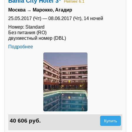
Bahia City Hotel 3*
Рейтинг 6.1
Москва → Марокко, Агадир
Туры по России
25.05.2017 (Чт)
—
08.06.2017 (Чт),
14 ночей
Автобусные туры
Номер: Standard
Без питания (RO)
Круизы
двухместный номер (DBL)
Подробнее
Туры на пароме
Авиабилеты
Туристическая страховка
Услуги
О компании
Отзывы
40 606 руб.
Купить