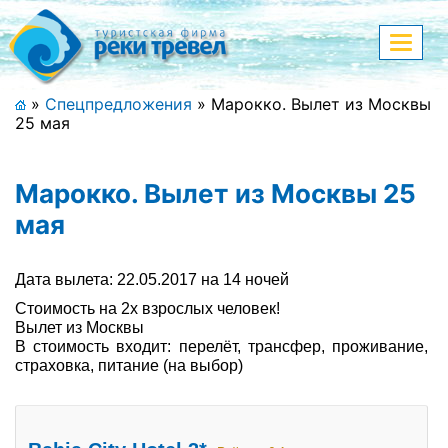
Меню
Показа
меню
+7 (911) 182-44-68
»
Спецпредложения
»
Марокко. Вылет из Москвы
25 мая
Адрес офиса, контакты
Полная версия сайта
Марокко. Вылет из Москвы 25
мая
Главная
Дата вылета: 22.05.2017 на 14 ночей
Стоимость на 2х взрослых человек!
Спецпредложения
Вылет из Москвы
В стоимость входит: перелёт, трансфер, проживание,
Праздничные туры
страховка, питание (на выбор)
Страны и направления
Поиск тура