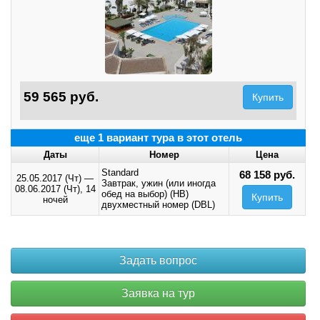
59 565 руб.
Купить
еще 1 вариант тура в этот отель
Даты
Номер
Цена
Standard
68 158 руб.
25.05.2017 (Чт)
—
Завтрак, ужин (или иногда
08.06.2017 (Чт),
14
обед на выбор) (HB)
Купить
ночей
двухместный номер (DBL)