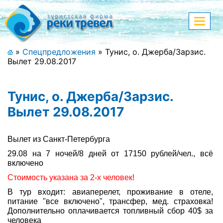
Меню
Показа
меню
+7 (911) 182-44-68
»
Спецпредложения
»
Тунис, о. Джерба/Зарзис.
Вылет 29.08.2017
Адрес офиса, контакты
Полная версия сайта
Тунис, о. Джерба/Зарзис.
Вылет 29.08.2017
Главная
Вылет из Санкт-Петербурга
29.08 на 7 ночей/8 дней от 17150 рублей/чел., всё
Спецпредложения
включено
Праздничные туры
Стоимость указана за 2-х человек!
В тур входит: авиаперелет, проживание в отеле,
Страны и направления
питание "все включено", трансфер, мед. страховка!
Дополнительно оплачивается топливный сбор 40$ за
Поиск тура
человека