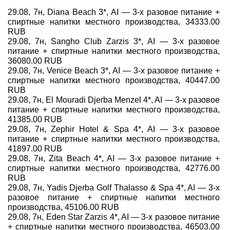
29.08, 7н, Diana Beach 3*, AI — 3-х разовое питание +
Туры по России
спиртные напитки местного производства, 34333.00
RUB
Автобусные туры
29.08, 7н, Sangho Club Zarzis 3*, AI — 3-х разовое
питание + спиртные напитки местного производства,
36080.00 RUB
Круизы
29.08, 7н, Venice Beach 3*, AI — 3-х разовое питание +
спиртные напитки местного производства, 40447.00
Туры на пароме
RUB
29.08, 7н, El Mouradi Djerba Menzel 4*, AI — 3-х разовое
Авиабилеты
питание + спиртные напитки местного производства,
41385.00 RUB
29.08, 7н, Zephir Hotel & Spa 4*, AI — 3-х разовое
Туристическая страховка
питание + спиртные напитки местного производства,
41897.00 RUB
Услуги
29.08, 7н, Zita Beach 4*, AI — 3-х разовое питание +
спиртные напитки местного производства, 42776.00
О компании
RUB
29.08, 7н, Yadis Djerba Golf Thalasso & Spa 4*, AI — 3-х
Отзывы
разовое питание + спиртные напитки местного
производства, 45106.00 RUB
29.08, 7н, Eden Star Zarzis 4*, AI — 3-х разовое питание
+ спиртные напитки местного производства, 46503.00