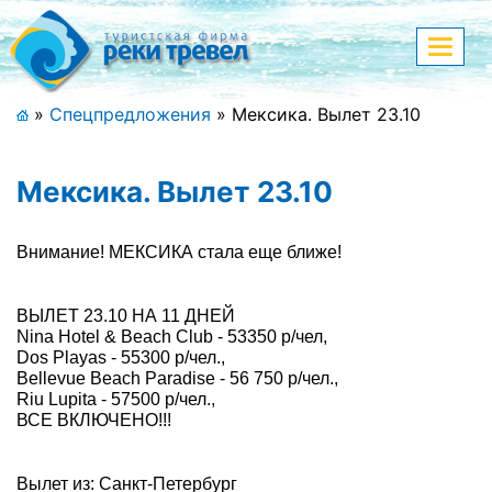
Меню
Показа
меню
+7 (911) 182-44-68
»
Спецпредложения
»
Мексика. Вылет 23.10
Адрес офиса, контакты
Мексика. Вылет 23.10
Полная версия сайта
Внимание! МЕКСИКА стала еще ближе!
Главная
ВЫЛЕТ 23.10 НА 11 ДНЕЙ
Nina Hotel & Beach Club - 53350 р/чел,
Спецпредложения
Dos Playas - 55300 р/чел.,
Bellevue Beach Paradise - 56 750 р/чел.,
Праздничные туры
Riu Lupita - 57500 р/чел.,
ВСЕ ВКЛЮЧЕНО!!!
Страны и направления
Вылет из: Санкт-Петербург
Поиск тура