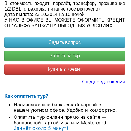
В стоимость входит: перелёт, трансфер, проживание
1/2 DBL, страховка, питание (все включено)
Туры по России
Дата вылета: 23.10.2014 на 10 ночей
У НАС В ОФИСЕ ВЫ МОЖЕТЕ ОФОРМИТЬ КРЕДИТ
Автобусные туры
ОТ "АЛЬФА БАНКА" НА ВЫГОДНЫХ УСЛОВИЯХ!
Круизы
Туры на пароме
Авиабилеты
Купить в кредит
Туристическая страховка
Спецпредложения
Услуги
Как оплатить тур?
О компании
Наличными или банковской картой в
нашем уютном офисе. Удобно и комфортно!
Отзывы
Оплатить тур онлайн прямо на сайте —
банковской картой Visa или Mastercard.
Займёт около 5 минут!