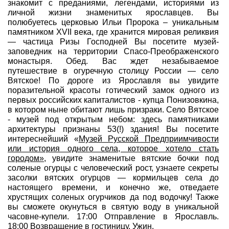
знакомит с преданиями, легендами, историями из
личной жизни знаменитых ярославцев. Вы
полюбуетесь церковью Ильи Пророка – уникальным
памятником XVII века, где хранится мировая реликвия
— частица Ризы Господней Вы посетите музей-
заповедник на территории Спасо-Преображенского
монастыря. Обед. Вас ждет незабываемое
путешествие в огуречную столицу России — село
Вятское! По дороге из Ярославля вы увидите
поразительной красоты готический замок одного из
первых российских капиталистов - купца Понизовкина,
в котором ныне обитают лишь призраки. Село Вятское
- музей под открытым небом: здесь памятниками
архитектуры признаны 53(!) здания! Вы посетите
интереснейший «
Музей Русской Предприимчивости
или история одного села, которое хотело стать
городом»
, увидите знаменитые вятские бочки под
соленые огурцы с человеческий рост, узнаете секреты
засолки вятских огурцов — кормильцев села до
настоящего времени, и конечно же, отведаете
хрустящих соленых огурчиков да под водочку! Также
вы сможете окунуться в святую воду в уникальной
часовне-купели. 17:00 Отправление в Ярославль.
18:00 Возвращение в гостиницу. Ужин.