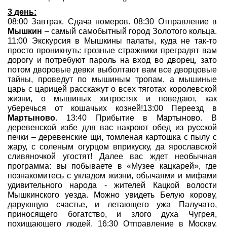
3 день:
08:00 Завтрак. Сдача номеров. 08:30 Отправление в
Мышкин
– самый самобытный город Золотого кольца.
11:00 Экскурсия в Мышкины палаты, куда не так-то
просто проникнуть: грозные стражники преградят вам
дорогу и потребуют пароль на вход во дворец, зато
потом дворовые девки выболтают вам все дворцовые
тайны, проведут по мышиным тропам, а мышиные
царь с царицей расскажут о всех тяготах королевской
жизни, о мышиных хитростях и поведают, как
уберечься от кошачьих козней!13:00 Переезд в
Мартыново
. 13:40 Прибытие в Мартыново. В
деревенской избе для вас накроют обед из русской
печки – деревенские щи, томленая картошка с пылу с
жару, с соленым огурцом вприкуску, да ярославской
сливяночкой угостят! Далее вас ждет необычная
программа: вы побываете в «Музее кацкарей», где
познакомитесь с укладом жизни, обычаями и мифами
удивительного народа - жителей Кацкой волости
Мышкинского уезда. Можно увидеть Белую корову,
дарующую счастье, и летающего ужа Палучато,
приносящего богатство, и злого духа Чугрея,
похищающего людей. 16:30 Отправление в Москву.