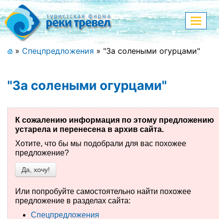
Меню
Показа
меню
+7 (911) 182-44-68
»
Спецпредложения
»
"За солеными огурцами"
Адрес офиса, контакты
"За солеными огурцами"
Полная версия сайта
К сожалению информация по этому предложению
устарела и перенесена в архив сайта.
Главная
Хотите, что бы мы подобрали для вас похожее
Спецпредложения
предложение?
Да, хочу!
Праздничные туры
Или попробуйте самостоятельно найти похожее
Страны и направления
предложение в разделах сайта:
Спецпредложения
Поиск тура