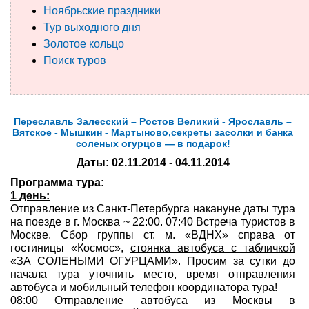
Ноябрьские праздники
Туры по России
Тур выходного дня
Золотое кольцо
Автобусные туры
Поиск туров
Круизы
Туры на пароме
Переславль Залесский – Ростов Великий - Ярославль –
Вятское - Мышкин - Мартыново,секреты засолки и банка
Авиабилеты
соленых огурцов — в подарок!
Даты: 02.11.2014 - 04.11.2014
Туристическая страховка
Программа тура:
1 день:
Услуги
Отправление из Санкт-Петербурга накануне даты тура
на поезде в г. Москва ~ 22:00. 07:40 Встреча туристов в
О компании
Москве. Сбор группы ст. м. «ВДНХ» справа от
гостиницы «Космос»,
стоянка автобуса с табличкой
«ЗА СОЛЕНЫМИ ОГУРЦАМИ»
. Просим за сутки до
Отзывы
начала тура уточнить место, время отправления
автобуса и мобильный телефон координатора тура!
08:00 Отправление автобуса из Москвы в