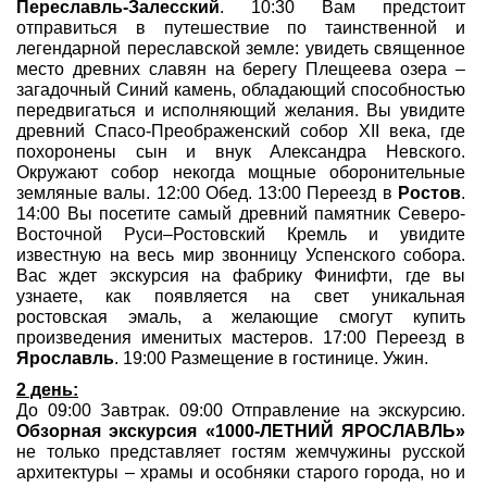
Переславль-Залесский
. 10:30 Вам предстоит
отправиться в путешествие по таинственной и
легендарной переславской земле: увидеть священное
место древних славян на берегу Плещеева озера –
загадочный Синий камень, обладающий способностью
передвигаться и исполняющий желания. Вы увидите
древний Спасо-Преображенский собор XII века, где
похоронены сын и внук Александра Невского.
Окружают собор некогда мощные оборонительные
земляные валы. 12:00 Обед. 13:00 Переезд в
Ростов
.
14:00 Вы посетите самый древний памятник Северо-
Восточной Руси–Ростовский Кремль и увидите
известную на весь мир звонницу Успенского собора.
Вас ждет экскурсия на фабрику Финифти, где вы
узнаете, как появляется на свет уникальная
ростовская эмаль, а желающие смогут купить
произведения именитых мастеров. 17:00 Переезд в
Ярославль
. 19:00 Размещение в гостинице. Ужин.
2 день:
До 09:00 Завтрак. 09:00 Отправление на экскурсию.
Обзорная экскурсия «1000-ЛЕТНИЙ ЯРОСЛАВЛЬ»
не только представляет гостям жемчужины русской
архитектуры – храмы и особняки старого города, но и