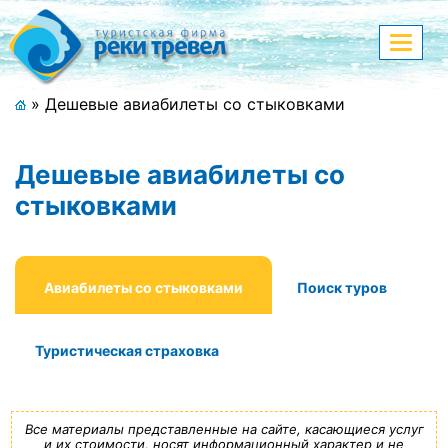
Меню
Показа
меню
+7 (911) 182-44-68
»
Дешевые авиабилеты со стыковками
Адрес офиса, контакты
Дешевые авиабилеты со
Полная версия сайта
стыковками
Главная
Авиабилеты со стыковками
Поиск туров
Спецпредложения
Туристическая страховка
Праздничные туры
Страны и направления
Все материалы представленные на сайте, касающиеся услуг
Поиск тура
и их стоимости, носят информационный характер и не