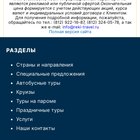
являются рекламой или публичной офертой.Окончательная
цена формируется с учетом действующих акций, курса
Туры по России
валют и индивидуальных условий договора с Клиентом.
Для получения подробной информации, пожалуйста,
обращайтесь по тел.: (812) 922-16-87, (812) 324-05-78, а так
Автобусные туры
же e-mail:
info@reki-travel.ru
Полная версия сайта
Круизы
РАЗДЕЛЫ
Туры на пароме
Страны и направления
Авиабилеты
Специальные предложения
Туристическая страховка
Автобусные туры
Круизы
Услуги
Туры на пароме
О компании
Праздничные туры
Услуги
Отзывы
Наши контакты