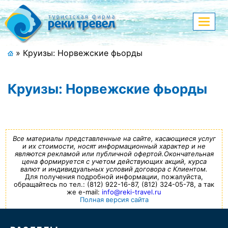
Меню
Показа
меню
+7 (911) 182-44-68
»
Круизы: Норвежские фьорды
Адрес офиса, контакты
Круизы: Норвежские фьорды
Полная версия сайта
Главная
Все материалы представленные на сайте, касающиеся услуг
и их стоимости, носят информационный характер и не
являются рекламой или публичной офертой.Окончательная
Спецпредложения
цена формируется с учетом действующих акций, курса
валют и индивидуальных условий договора с Клиентом.
Для получения подробной информации, пожалуйста,
Праздничные туры
обращайтесь по тел.: (812) 922-16-87, (812) 324-05-78, а так
же e-mail:
info@reki-travel.ru
Полная версия сайта
Страны и направления
Поиск тура