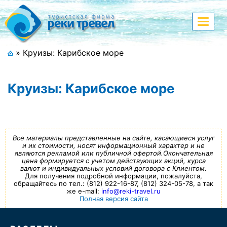
Меню
Показа
меню
+7 (911) 182-44-68
»
Круизы: Карибское море
Адрес офиса, контакты
Круизы: Карибское море
Полная версия сайта
Главная
Все материалы представленные на сайте, касающиеся услуг
и их стоимости, носят информационный характер и не
являются рекламой или публичной офертой.Окончательная
Спецпредложения
цена формируется с учетом действующих акций, курса
валют и индивидуальных условий договора с Клиентом.
Для получения подробной информации, пожалуйста,
Праздничные туры
обращайтесь по тел.: (812) 922-16-87, (812) 324-05-78, а так
же e-mail:
info@reki-travel.ru
Полная версия сайта
Страны и направления
Поиск тура