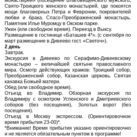
монастырей» (посещение Благовещенского мужского,
Свято-Троицкого женского монастырей, где покоятся
мощи благоверных Петра и Февронии, покровителей
любви и брака. Спасо-Преображенский монастырь.
Памятник Илье Муромцу в Окском парке.
Ужин (или свободное время). Переезд в Выксу.
Размещение в гостинице «Баташев 4*». (с сентября по
март размещение в Дивеево гост. «Светоч»).
2 день
Завтрак.
Экскурсия в Дивеево по Серафимо-Дивеевскому
монастырю – величайшей святыне православного
мира. Осмотр действующих храмов: Троицкий собор,
Преображенский собор, Казанская церковь. Святая
канавка Божьей матери.
Обед (или свободное время).
Отъезд во Владимир. Обзорная экскурсия по
Владимиру с осмотром Успенского и Дмитриевского
соборов (без посещения), Золотых ворот (без
посещения).
Отъезд в Москву экспрессом. (Ориентировочное
время прибытия 23-00)*.
*Внимание! Время прибытия указано ориентировочно
и не является обязательным пунктом в программе!