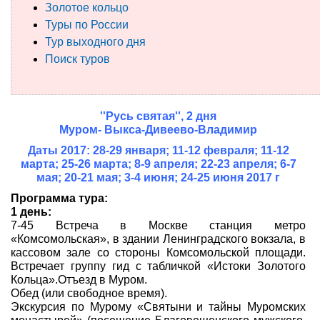
Золотое кольцо
Туры по России
Туры по России
Тур выходного дня
Автобусные туры
Поиск туров
Круизы
''Русь святая'', 2 дня
Туры на пароме
Муром- Выкса-Дивеево-Владимир
Авиабилеты
Даты 2017: 28-29 января; 11-12 февраля; 11-12
марта; 25-26 марта; 8-9 апреля; 22-23 апреля; 6-7
мая; 20-21 мая; 3-4 июня; 24-25 июня 2017 г
Туристическая страховка
Программа тура:
Услуги
1 день:
7-45 Встреча в Москве станция метро
«Комсомольская», в здании Ленинградского вокзала, в
О компании
кассовом зале со стороны Комсомольской площади.
Встречает группу гид с табличкой «Истоки Золотого
Отзывы
Кольца».Отъезд в Муром.
Обед (или свободное время).
Экскурсия по Мурому «Святыни и тайны Муромских