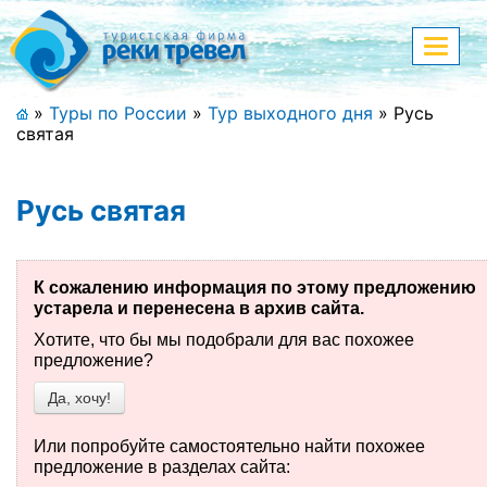
Меню
Показа
меню
+7 (911) 182-44-68
»
Туры по России
»
Тур выходного дня
»
Русь
святая
Адрес офиса, контакты
Полная версия сайта
Русь святая
К сожалению информация по этому предложению
Главная
устарела и перенесена в архив сайта.
Спецпредложения
Хотите, что бы мы подобрали для вас похожее
предложение?
Праздничные туры
Да, хочу!
Страны и направления
Или попробуйте самостоятельно найти похожее
предложение в разделах сайта:
Поиск тура