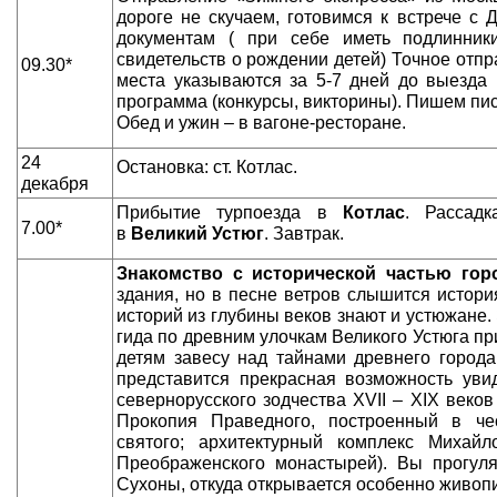
дороге не скучаем, готовимся к встрече с
документам ( при себе иметь подлинник
свидетельств о рождении детей) Точное отпр
09.30*
места указываются за 5-7 дней до выезда 
программа (конкурсы, викторины). Пишем пи
Обед и ужин – в вагоне-ресторане.
24
Остановка: ст. Котлас.
декабря
Прибытие турпоезда в
Котлас
. Рассадк
7.00*
в
Великий Устюг
. Завтрак.
Знакомство с исторической частью гор
здания, но в песне ветров слышится истори
историй из глубины веков знают и устюжане.
гида по древним улочкам Великого Устюга при
детям завесу над тайнами древнего города
представится прекрасная возможность уви
севернорусского зодчества XVII – XIX веко
Прокопия Праведного, построенный в чес
святого; архитектурный комплекс Михайл
Преображенского монастырей). Вы прогул
Сухоны, откуда открывается особенно живопис