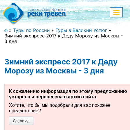
Меню
Показа
меню
+7 (911) 182-44-68
»
Туры по России
»
Туры в Великий Устюг
»
Зимний экспресс 2017 к Деду Морозу из Москвы -
Адрес офиса, контакты
3 дня
Полная версия сайта
Зимний экспресс 2017 к Деду
Морозу из Москвы - 3 дня
Главная
Спецпредложения
К сожалению информация по этому предложению
устарела и перенесена в архив сайта.
Праздничные туры
Хотите, что бы мы подобрали для вас похожее
предложение?
Страны и направления
Да, хочу!
Поиск тура