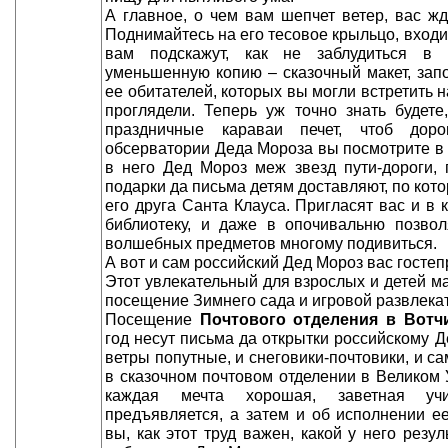
А главное, о чем вам шепчет ветер, вас ж
Поднимайтесь на его тесовое крыльцо, входи
вам подскажут, как не заблудиться в
уменьшенную копию – сказочный макет, зап
ее обитателей, которых вы могли встретить н
проглядели. Теперь уж точно знать будете,
праздничные караваи печет, чтоб доро
обсерватории Деда Мороза вы посмотрите в
в него Дед Мороз меж звезд пути-дороги,
подарки да письма детям доставляют, по кот
его друга Санта Клауса. Пригласят вас и в 
библиотеку, и даже в опочивальню позволя
волшебных предметов многому подивиться.
А вот и сам российский Дед Мороз вас госте
Этот увлекательный для взрослых и детей м
посещение Зимнего сада и игровой развлек
Посещение
Почтового отделения в Вотч
год несут письма да открытки российскому Д
ветры попутные, и снеговики-почтовики, и с
в сказочном почтовом отделении в Великом 
каждая мечта хорошая, заветная уч
предъявляется, а затем и об исполнении е
вы, как этот труд важен, какой у него резу