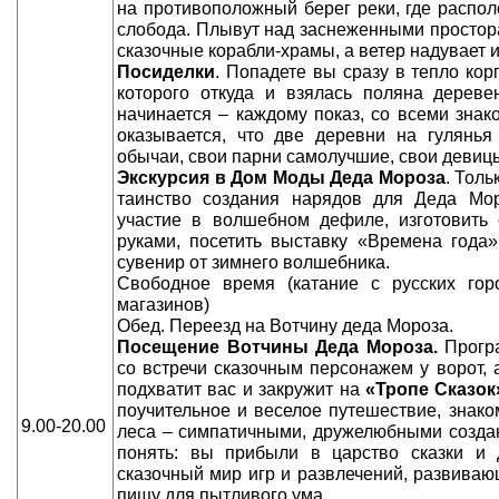
на противоположный берег реки, где распо
слобода. Плывут над заснеженными просто
сказочные корабли-храмы, а ветер надувает
Посиделки
. Попадете вы сразу в тепло кор
которого откуда и взялась поляна дереве
начинается – каждому показ, со всеми знако
оказывается, что две деревни на гулянья
обычаи, свои парни самолучшие, свои деви
Экскурсия в Дом Моды Деда Мороза
. Толь
таинство создания нарядов для Деда Мор
участие в волшебном дефиле, изготовить
руками, посетить выставку «Времена года»
сувенир от зимнего волшебника.
Свободное время (катание с русских гор
магазинов)
Обед. Переезд на Вотчину деда Мороза.
Посещение Вотчины Деда Мороза.
Програ
со встречи сказочным персонажем у ворот,
подхватит вас и закружит на
«Тропе Сказок
поучительное и веселое путешествие, знако
9.00-20.00
леса – симпатичными, дружелюбными создан
понять: вы прибыли в царство сказки и 
сказочный мир игр и развлечений, развива
пищу для пытливого ума.