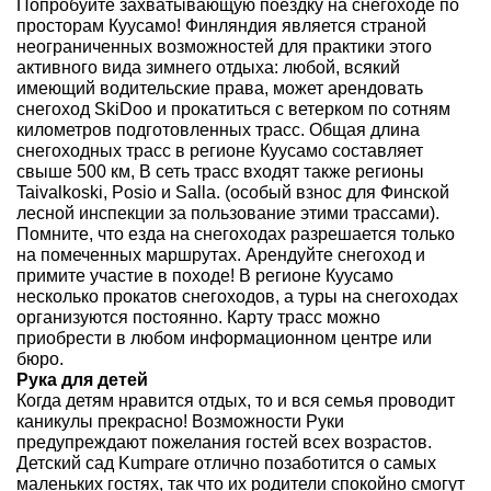
Попробуйте захватывающую поездку на снегоходе по
просторам Куусамо! Финляндия является страной
неограниченных возможностей для практики этого
активного вида зимнего отдыха: любой, всякий
имеющий водительские права, может арендовать
снегоход SkiDoo и прокатиться с ветерком по сотням
километров подготовленных трасс. Общая длина
снегоходных трасс в регионе Куусамо составляет
свыше 500 км, В сеть трасс входят также регионы
Taivalkoski, Posio и Salla. (особый взнос для Финской
лесной инспекции за пользование этими трассами).
Помните, что езда на снегоходах разрешается только
на помеченных маршрутах. Арендуйте снегоход и
примите участие в походе! В регионе Куусамо
несколько прокатов снегоходов, а туры на снегоходах
организуются постоянно. Карту трасс можно
приобрести в любом информационном центре или
бюро.
Рука для детей
Когда детям нравится отдых, то и вся семья проводит
каникулы прекрасно! Возможности Руки
предупреждают пожелания гостей всех возрастов.
Детский сад Kumpare отлично позаботится о самых
маленьких гостях, так что их родители спокойно смогут