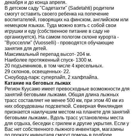
декабря и до конца апреля.
В детском саду "Садетахти" (Sadetahti) родители
смогут оставить своего ребенка на попечение
воспитателей, говорящих на финском, английском или
немецком языках. Туда можно взять с собой свои
игрушки и еду (собственное питание в саду не
организуется). На самом пологом склоне курорта -
"Вуосселли" (Vuosselli) - проводятся обучающие
занятия для детей.
Максимальный перепад высот- 204 м.
Наиболее протяженный спуск- 1300 м.
20 подъемников, в том числе 4 кресельных.
29 склонов, освещенных- 22.
Сноуборд-парк: суперпайп, 2 халфпайпа.
Катание на беговых лыжах
Регион Куусамо имеет превосходные возможности для
занятий беговыми лыжами. Общая длина лыжных
трасс составляет не менее 500 км, при этом 40 км из
них оборудованы подсветкой. Северная Финляндия
признается наилучшим местом на планете для занятий
беговыми лыжами.. Вдоль трасс установлены места
для отдыха, беседки с грилем и другие укрытия. Если у
Вас нет собственного лыжного инвентаря, магазины
по прокату инвентаря смогут помочь в подборе