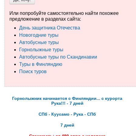
Туры по России
Или попробуйте самостоятельно найти похожее
предложение в разделах сайта:
Автобусные туры
День защитника Отечества
Новогодние туры
Круизы
Автобусные туры
Горнолыжные туры
Туры на пароме
Автобусные туры по Скандинавии
Авиабилеты
Туры в Финляндию
Поиск туров
Туристическая страховка
Услуги
Горнолыжник начинается с Финляндии... с курорта
О компании
Рука!!! - 7 дней
СПб - Куусамо - Рука - СПб
Отзывы
7 дней