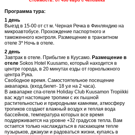
Стоимость: от 490 евро с человека
Программа тура:
1 день
Выезд в 15-00 от ст м. Черная Речка в Финляндию на
микроавтобусе. Прохождение паспортного и
таможенного контроля. Размещение в транзитном
отеле 3* Ночь в отеле.
2 день
Завтрак в отеле. Прибытие в Куусамо.
Размещение в
отеле
Sokos Hotel Kuusamo, который находится в
центре города, в 20 минутах езды от горнолыжного
центра Рука.
Свободное время. Самостоятельное посещение
аквапарка. (вход.билет- 18 у.е на 2 часа).
В аквапарке спа-отеля Holiday Club Kuusamon Tropiikki
вас ждут настоящие тропики с их пышной
растительностью и природными камнями, атмосферу
тропиков создают влажный воздух и теплая вода
бассейнов, температура которых все время
поддерживается на уровне +32 градусов тепла. Вам
остается только наслаждаться в ласкающем тепле
пузырьков, джакузи и радоваться жизни, купаясь в