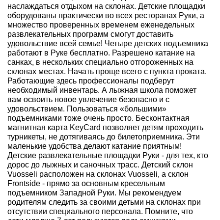
наслаждаться отдыхом на склонах. Детские площадки
оборудованы практически во всех ресторанах Руки, а
множество проверенных временем еженедельных
развлекательных программ смогут доставить
удовольствие всей семье! Четыре детских подъемника
работают в Руке бесплатно. Разрешено катание на
санках, в нескольких специально отгороженных на
склонах местах. Начать проще всего с пункта проката.
Работающие здесь профессионалы подберут
необходимый инвентарь. А лыжная школа поможет
вам освоить новое увлечение безопасно и с
удовольствием. Пользоваться «большими»
подъемниками тоже очень просто. Бесконтактная
магнитная карта KeyCard позволяет детям проходить
турникеты, не дотягиваясь до билетоприемника. Эти
маленькие удобства делают катание приятным!
Детские развлекательные площадки Руки - для тех, кто
дорос до лыжных и саночных трасс. Детский склон
Vuosseli расположен на склонах Vuosseli, а склон
Frontside - прямо за основным кресельным
подъемником Западной Руки. Мы рекомендуем
родителям следить за своими детьми на склонах при
отсутствии специального персонала. Помните, что