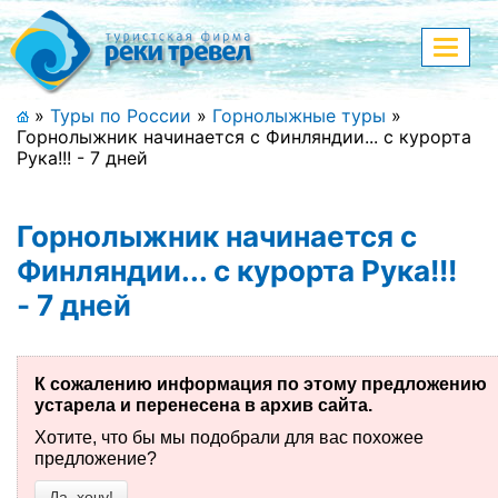
Меню
Показа
меню
+7 (911) 182-44-68
»
Туры по России
»
Горнолыжные туры
»
Горнолыжник начинается с Финляндии... с курорта
Адрес офиса, контакты
Рука!!! - 7 дней
Полная версия сайта
Горнолыжник начинается с
Финляндии... с курорта Рука!!!
- 7 дней
Главная
Спецпредложения
К сожалению информация по этому предложению
Праздничные туры
устарела и перенесена в архив сайта.
Хотите, что бы мы подобрали для вас похожее
Страны и направления
предложение?
Поиск тура
Да, хочу!