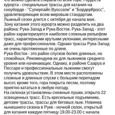
курорта - специальные трассы для катания на
сноуборде - "Суперпайп Вуоссели" и "БордерКросс",
удовлетворяющие всем мировым стандартам.
Лыжный сезон длится с октября до начала мая.
Зону катания этого курорта можно разделить на два
района: Рука-Запад и Рука-Восток. Рука-Запад - этот
район характеризуется наиболее сложным рельефом
трасс, характерными крутыми уклонами, интересными
даже для профессионалов. Однако трассы Рука-Запад
не очень протяженные по длине.
Рука-Восток - это район спусков более длинных, но
спокойных. Рекомендуем их для лыжников среднего
уровня или начинающих. Однако, в районе Сааруа и
Пессари и профессиональные лыжники смогут
получить удовольствие. В этом месте расположены
сложные и длинные спуски с большим перепадом
высот, кроме того, гора покрыта лесом, поэтому
приятно кататься в любую погоду.
На склонах установлены снежные пушки, открыто 22
освещенных трасс. Есть кресельные подъемники,
детские трассы, трассы для беговых лыж. Новинка
нынешнего сезона в Руке - ночной склон, открытый
для катания каждую пятницу 19.00-23.00 с начала