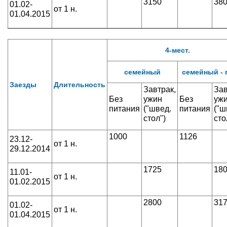
3150
38
01.02-
от 1 н.
01.04.2015
4-мест.
семейный
семейный -
Заезды
Длительность
Завтрак,
Зав
Без
ужин
Без
уж
питания
("швед.
питания
("ш
стол")
сто
1000
1126
23.12-
от 1 н.
29.12.2014
1725
18
11.01-
от 1 н.
01.02.2015
2800
31
01.02-
от 1 н.
01.04.2015