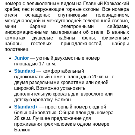
номера с великолепным видом на Главный Кавказский
хребет, лес и окружающие горные склоны. Все номера
Туры по России
отеля оснащены: спутниковым телевидением,
международной и междугородней телефонной связью,
Автобусные туры
мини барами, электронными сейфами,
информационными материалами об отеле. В ванных
Круизы
комнатах: душевые кабины, фены, фирменные
наборы гостевых принадлежностей, наборы
полотенец.
Туры на пароме
Junior
— уютный двухместные номер
Авиабилеты
площадью 17 кв.м.
Standard
— комфортабельный
Туристическая страховка
однокомнатный номер, площадью 20 кв.м., с
двумя раздельными кроватями или одной
широкой. Возможно установить
Услуги
дополнительную кровать для взрослого или
детскую кроватку. Балкон.
О компании
Standard+
— просторный номер с одной
большой кроватью. Общая площадь номера
Отзывы
28 кв.м. Лучшее предложение для
проживания трех человек в одном номере.
Балкон.