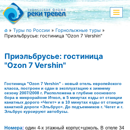
Меню
Показа
меню
+7 (911) 182-44-68
»
Туры по России
»
Горнолыжные туры
»
Приэльбрусье: гостиница "Ozon 7 Vershin"
Адрес офиса, контакты
Полная версия сайта
Приэльбрусье: гостиница
"Ozon 7 Vershin"
Главная
Гостиница "Ozon 7 Vershin" - новый отель европейского
класса, построен и сдан в эксплуатацию к зимнему
Спецпредложения
сезону 2007/2008 г. Расположена в глубине соснового
бора в микрорайоне Иткол, в 5 минутах езды от станции
канатных дорого «Чегет» и в 10 минутах езды от станции
Праздничные туры
канатной дороги «Эльбрус». До подъемников г. Чегет и г.
Эльбрус курсируют автобусы.
Страны и направления
Номера
:
один 4-х этажный корпус+цоколь. В отеле 34
Поиск тура