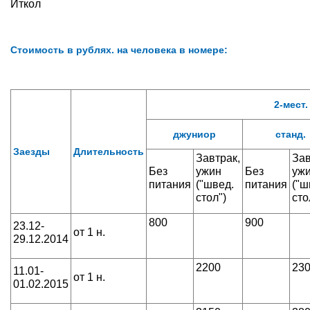
Иткол
Стоимость в рублях. на человека в номере:
2-мест.
джуниор
станд.
Заезды
Длительность
Завтрак,
Зав
Без
ужин
Без
уж
питания
("швед.
питания
("ш
стол")
сто
800
900
23.12-
от 1 н.
29.12.2014
2200
23
11.01-
от 1 н.
01.02.2015