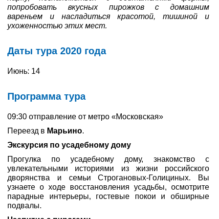
попробовать вкусных пирожков с домашним
вареньем и насладиться красотой, тишиной и
Туры по России
ухоженностью этих мест.
Автобусные туры
Даты тура 2020 года
Круизы
Июнь: 14
Туры на пароме
Программа тура
Авиабилеты
09:30 отправление от метро «Московская»
Туристическая страховка
Переезд в
Марьино
.
Услуги
Экскурсия по усадебному дому
Прогулка по усадебному дому, знакомство с
О компании
увлекательными историями из жизни российского
дворянства и семьи Строгановых-Голициных. Вы
Отзывы
узнаете о ходе восстановления усадьбы, осмотрите
парадные интерьеры, гостевые покои и обширные
подвалы.