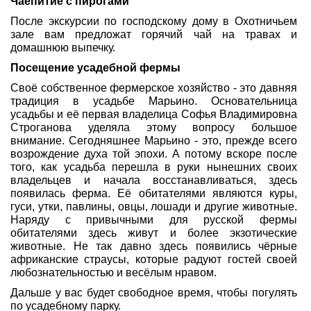
Чаепитие с пирогами
После экскурсии по господскому дому в Охотничьем
зале вам предложат горячий чай на травах и
домашнюю выпечку.
Посещение усадебной фермы
Своё собственное фермерское хозяйство - это давняя
традиция в усадьбе Марьино. Основательница
усадьбы и её первая владелица Софья Владимировна
Строганова уделяла этому вопросу большое
внимание. Сегодняшнее Марьино - это, прежде всего
возрождение духа той эпохи. А потому вскоре после
того, как усадьба перешла в руки нынешних своих
владельцев и начала восстанавливаться, здесь
появилась ферма. Её обитателями являются куры,
гуси, утки, павлины, овцы, лошади и другие животные.
Наряду с привычными для русской фермы
обитателями здесь живут и более экзотические
животные. Не так давно здесь появились чёрные
африканские страусы, которые радуют гостей своей
любознательностью и весёлым нравом.
Дальше у вас будет свободное время, чтобы погулять
по усадебному парку.