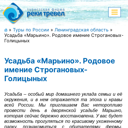
Меню
Показа
меню
+7 (911) 182-44-68
»
Туры по России
»
Ленинградская область
»
Усадьба «Марьино». Родовое имение Строгановых-
Адрес офиса, контакты
Голицыных
Полная версия сайта
Усадьба «Марьино». Родовое
имение Строгановых-
Голицыных
Главная
Спецпредложения
Усадьба – особый мир домашнего уклада семьи и её
окружения, и в нем отражается та эпоха и нравы
Праздничные туры
всей России. Мы приглашаем Вас неторопливо
провести день в дворянской усадьбе Марьино,
Страны и направления
которая сейчас бережно восстановлена. У вас будет
возможность прогуляться по красивому ухоженному
Поиск тура
парку, познакомиться с обитателями фермы,