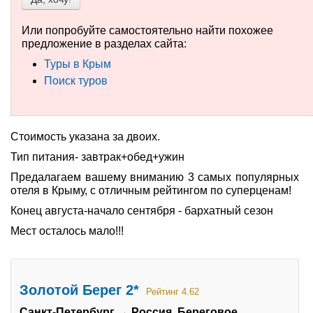
Туры по России
Или попробуйте самостоятельно найти похожее
предложение в разделах сайта:
Автобусные туры
Туры в Крым
Поиск туров
Круизы
Туры на пароме
Стоимость указана за двоих.
Авиабилеты
Тип питания- завтрак+обед+ужин
Туристическая страховка
Предалагаем вашему вниманию 3 самых популярных
отеля в Крыму, с отличным рейтингом по суперценам!
Услуги
Конец августа-начало сентября - бархатный сезон
Мест осталось мало!!!
О компании
Отзывы
Золотой Берег 2*
Рейтинг 4.62
Санкт-Петербург → Россия, Береговое