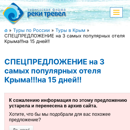
Меню
Показа
меню
+7 (911) 182-44-68
»
Туры по России
»
Туры в Крым
»
СПЕЦПРЕДЛОЖЕНИЕ на 3 самых популярных отеля
Адрес офиса, контакты
Крыма!!!на 15 дней!!
Полная версия сайта
СПЕЦПРЕДЛОЖЕНИЕ на 3
самых популярных отеля
Крыма!!!на 15 дней!!
Главная
Спецпредложения
К сожалению информация по этому предложению
Праздничные туры
устарела и перенесена в архив сайта.
Хотите, что бы мы подобрали для вас похожее
Страны и направления
предложение?
Поиск тура
Да, хочу!