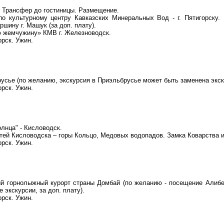
к. Трансфер до гостиницы. Размещение.
по культурному центру Кавказских Минеральных Вод - г. Пятигорску
ршину г. Машук (за доп. плату).
ю жемчужину» КМВ г. Железноводск.
рск. Ужин.
усье (по желанию, экскурсия в Приэльбрусье может быть заменена экск
рск. Ужин.
олнца" - Кисловодск.
тей Кисловодска – горы Кольцо, Медовых водопадов. Замка Коварства 
рск. Ужин.
ый горнолыжный курорт страны Домбай (по желанию - посещение Алибе
 экскурсии, за доп. плату).
рск. Ужин.