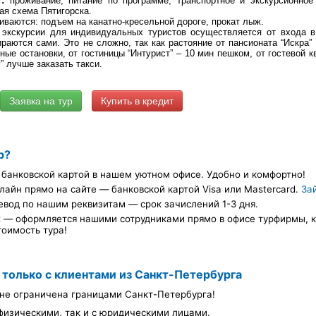
:
проживание, питание по программе, транспортное и экскурсионное 
ная схема Пятигорска.
ваются: подъем на канатно-кресельной дороге, прокат лыж.
кскурсии для индивидуальных туристов осуществляется от входа в 
раются сами. Это не сложно, так как растояние от пансионата “Искра” 
йные остановки, от гостиницы “Интурист” – 10 мин пешком, от гостевой к
” лучше заказать такси.
Купить в кредит
р?
банковской картой в нашем уютном офисе. Удобно и комфортно!
лайн прямо на сайте — банковской картой Visa или Mastercard.
За
евод по нашим реквизитам — срок зачислений 1-3 дня.
х — оформляется нашими сотрудниками прямо в офисе турфирмы, ка
тоимость тура!
 только с клиентами из Санкт-Петербурга
не ограничена границами Санкт-Петербурга!
физическими, так и с юридическими лицами.