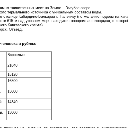
самых таинственных мест на Земле – Голубое озеро.
ого термального источника с уникальным составом воды.
о столице Кабардино-Балкарии г. Нальчику (по желанию подъем на кана
соте 615 м над уровнем моря находится панорамная площадка, с которо
ого Кавказского хребта).
рск. Отъезд.
 человека в рублях:
Взрослые
21840
15120
16800
,
15000
й,
14340
й,
13000