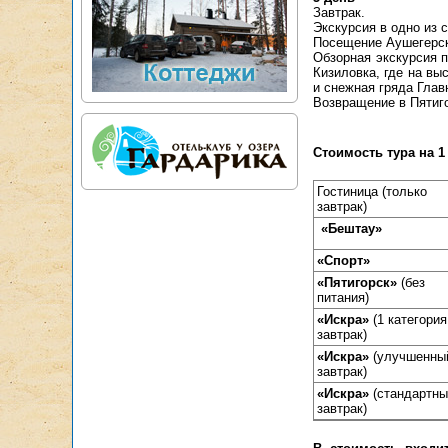
Завтрак.
Экскурсия в одно из 
Посещение Аушегерск
Обзорная экскурсия п
Кизиловка, где на вы
и снежная гряда Главн
Возвращение в Пятиго
Стоимость тура на 1
Гостиница (только
завтрак)
«Бештау»
«Спорт»
«Пятигорск»
(без
питания)
«Искра»
(1 категория
завтрак)
«Искра»
(улучшенны
завтрак)
«Искра»
(стандартны
завтрак)