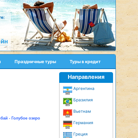
е:
айн
и
Праздничные туры
Туры в кредит
Направления
Аргентина
Бразилия
Вьетнам
бай - Голубое озеро
Германия
Греция