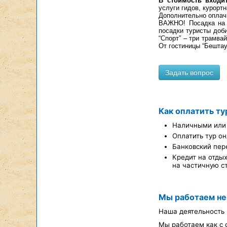
В стоимость входит
услуги гидов, курорт
Дополнительно оплачи
ВАЖНО! Посадка на э
посадки туристы доби
“Спорт” – три трамва
От гостиницы “Бештау
Как оплатить ту
Наличными или 
Оплатить тур он
Банковский пер
Кредит на отды
на частичную с
Мы работаем не
Наша деятельность 
Мы работаем как с 