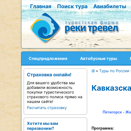
Главная
Поиск тура
Авиабилеты
Спецпредложения
Автобусные туры
»
Туры по России
Страховка онлайн!
Для вашего удобства мы
Кавказска
добавили возможность
покупки туристического
страхового полиса прямо на
нашем сайте!
Расчитать страховку
Пятигорск - Ж
Хотите мы вам
перезвоним?
Программа: