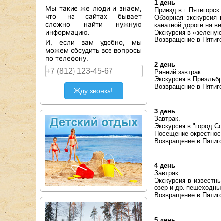
1 день
Мы такие же люди и знаем,
Приезд в г. Пятигорс
что на сайтах бывает
Обзорная экскурсия 
сложно найти нужную
канатной дороге на ве
информацию.
Экскурсия в «зелену
Возвращение в Пятиго
И, если вам удобно, мы
можем обсудить все вопросы
по телефону.
2 день
Ранний завтрак.
Экскурсия в Приэльбр
Возвращение в Пятиго
Жду звонка!
3 день
Завтрак.
Экскурсия в "город С
Посещение окрестнос
Возвращение в Пятиго
4 день
Завтрак.
Экскурсия в известн
озер и др. пешеходные
Возвращение в Пятиго
5 день