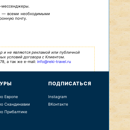
т-мессенджеры.
а — всеми необходимыми
ронную почту.
р и не являются рекламой или публичной
ых условий договора с Клиентом.
8, а так же e-mail:
info@reki-travel.ru
ТУРЫ
ПОДПИСАТЬСЯ
по Европе
Instagram
по Скандинавии
ВКонтакте
по Прибалтике