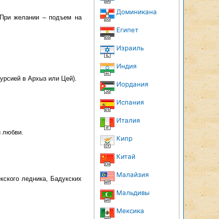
Доминикана
. При желании – подъем на
Египет
Израиль
Индия
урсией в Архыз или Цей).
Иордания
Испания
Италия
и любви.
Кипр
Китай
Малайзия
кского ледника, Бадукских
Мальдивы
Мексика