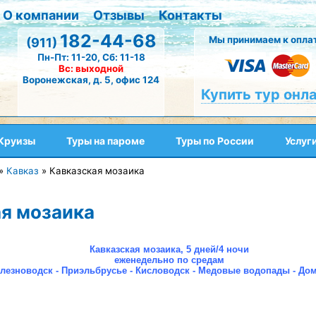
О компании
Отзывы
Контакты
182-44-68
Мы принимаем к оплат
(911)
Пн-Пт: 11-20, Сб: 11-18
Вс: выходной
Воронежская, д. 5, офис 124
Купить тур онл
Круизы
Туры на пароме
Туры по России
Услуг
»
Кавказ
»
Кавказская мозаика
я мозаика
Кавказская мозаика, 5 дней/4 ночи
еженедельно по средам
елезноводск - Приэльбрусье - Кисловодск - Медовые водопады - Дом