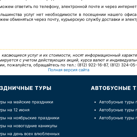
можем ответить по телефону, электронной почте и через интерне
льшинства услуг нет необходимости в посещении нашего офис
ем обменяться через почту, курьерскую службу доставки и элект
, касающиеся услуг и их стоимости, носят информационный характе
ируется с учетом действующих акций, курса валют и индивидуальн
 пожалуйста, обращайтесь по тел.: (812) 922-16-87, (812) 324-05-7
Полная версия сайта
ЗДНИЧНЫЕ ТУРЫ
АВТОБУСНЫЕ 
уры на майские праздники
Автобусные туры 
уры на 12 июня
Автобусные туры 
уры на ноябрьские праздники
Автобусные туры 
уры на новогодние каникулы
уры на день всех влюбленных