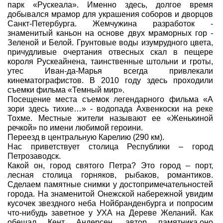
парк «Рускеала». Именно здесь, долгое время
добывался мрамор для украшения соборов и дворцов
Санкт-Петербурга. Жемчужина разработок -
знаменитый каньон на основе двух мраморных гор -
Зеленой и Белой. Грунтовые воды изумрудного цвета,
причудливые очертания отвесных скал в пещере
короля Рускеайнена, таинственные штольни и гроты,
утес Иван-да-Марья всегда привлекали
кинематографистов. В 2010 году здесь проходили
съемки фильма «Темный мир».
Посещение места съемок легендарного фильма «А
зори здесь тихие…» - водопада Ахвенкоски на реке
Тохме. Местные жители называют ее «Женькиной
речкой» по имени любимой героини.
Переезд в центральную Карелию (290 км).
Нас приветствует столица Республики – город
Петрозаводск.
Какой он, город святого Петра? Это город – порт,
лесная столица горняков, рыбаков, романтиков.
Сделаем памятные снимки у достопримечательностей
города. На знаменитой Онежской набережной увидим
кусочек звездного неба Нойбранденбурга и попросим
что-нибудь заветное у УХА на Дереве Желаний. Как
обещал Кент Андерсен, автор памятника,оно