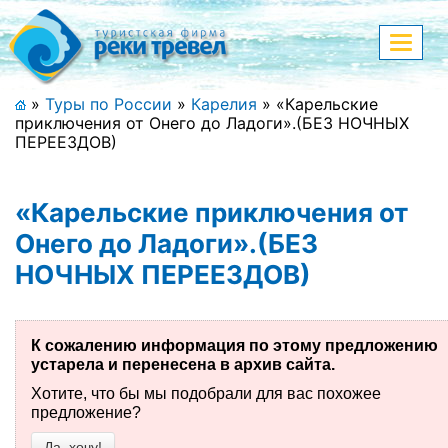
Меню
Показа
меню
+7 (911) 182-44-68
»
Туры по России
»
Карелия
»
«Карельские
приключения от Онего до Ладоги».(БЕЗ НОЧНЫХ
Адрес офиса, контакты
ПЕРЕЕЗДОВ)
Полная версия сайта
«Карельские приключения от
Онего до Ладоги».(БЕЗ
НОЧНЫХ ПЕРЕЕЗДОВ)
Главная
Спецпредложения
К сожалению информация по этому предложению
Праздничные туры
устарела и перенесена в архив сайта.
Хотите, что бы мы подобрали для вас похожее
Страны и направления
предложение?
Поиск тура
Да, хочу!