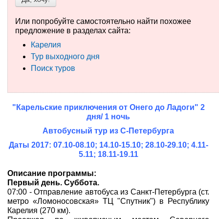
Туры по России
Или попробуйте самостоятельно найти похожее
предложение в разделах сайта:
Автобусные туры
Карелия
Тур выходного дня
Круизы
Поиск туров
Туры на пароме
Авиабилеты
"Карельские приключения от Онего до Ладоги" 2
дня/ 1 ночь
Туристическая страховка
Автобусный тур из С-Петербурга
Услуги
Даты 2017: 07.10-08.10; 14.10-15.10; 28.10-29.10; 4.11-
5.11; 18.11-19.11
О компании
Описание программы:
Первый день. Суббота.
Отзывы
07:00 - Отправление автобуса из Санкт-Петербурга (ст.
метро «Ломоносовская» ТЦ "Спутник") в Республику
Карелия (270 км).