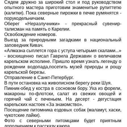
Сядем дружно за широкий стол и под руководством
опытного мастера приготовим знаменитые рупиттетю
(калитки). Пока северные пирожки в печке румянятся -
порукодельничаем.
Оберег «Неразлучники» - прекрасный сувенир-
талисман на память о Карелии.
Освобождение номеров.
Выезд за природными загадками в национальный
заповедник Кивач.
«Алмазна сыплется гора с уступа четырьмя скалами...»
- восхищенно писал Гаврила Державин о величавом
карельском исполине. Пришло время узнать легенду о
рождении водопада,посетить музей природы и рощу
карельской березы.
Отправление в Санкт-Петербург.
В пути остановка на живописном берегу реки Шуя.
Пикник-обед у костра в сосновом бору. Уха из форели,
макароны по-флотски, салат из свежих овощей и
горячий чай с печеньем. На десерт - дегустация
карельских настоек «За знакомство».
Посещение питомника ездовых собак (маламут, хаски,
чукотские лайки).
Фото с северными питомцами будет приятным
дополнением к рассказу каюра.