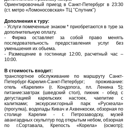
Ориентировочный приезд в Санкт-Петербург в 23:30
(ст. метро «Ломоносовская» ТЦ "Спутник")
Дополнения к туру:
- Услуги помеченные знаком * приобретаются в туре за
дополнительную оплату.
- Фирма оставляет за собой право менять
последовательность предоставления услуг без
уменьшения их объема.
- Размещение в гостинице 12:00, расчетный час –
10:00.
В стоимость входит:
транспортное обслуживание по маршруту Санкт-
Петербург-Карелия-Санкт-Петербург; проживание:
отель «Карелия» (г. Кондопога, пл. Ленина 5);
питание:завтрак (шведский стол), пикник - обед с
дегустацией карельских настоек, чаепитие с
калитками; экскурсии:горный парк «Рускеала»
(прогулка), водопады Кивач и Ахвенкоски, обзорная по
столице Карелии - г. Петрозаводску, музей
авангардных скульптур под открытым небом, обзорная
по г.Сортавала, Крепость «Корела» (осмотр);