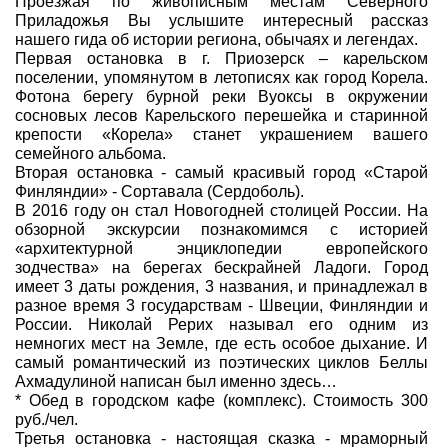
Проезжая по живописным местам Северного
Приладожья Вы услышите интересный рассказ
нашего гида об истории региона, обычаях и легендах.
Первая остановка в г. Приозерск – карельском
поселении, упомянутом в летописях как город Корела.
Фотона берегу бурной реки Вуоксы в окружении
сосновых лесов Карельского перешейка и старинной
крепости «Корела» станет украшением вашего
семейного альбома.
Вторая остановка - самый красивый город «Старой
Финляндии» - Сортавала (Сердоболь).
В 2016 году он стал Новогодней столицей России. На
обзорной экскурсии познакомимся с историей
«архитектурной энциклопедии европейского
зодчества» на берегах бескрайней Ладоги. Город
имеет 3 даты рождения, 3 названия, и принадлежал в
разное время 3 государствам - Швеции, Финляндии и
России. Николай Рерих называл его одним из
немногих мест на Земле, где есть особое дыхание. И
самый романтический из поэтических циклов Беллы
Ахмадулиной написан был именно здесь…
* Обед в городском кафе (комплекс). Стоимость 300
руб./чел.
Третья остановка - настоящая сказка - мраморный