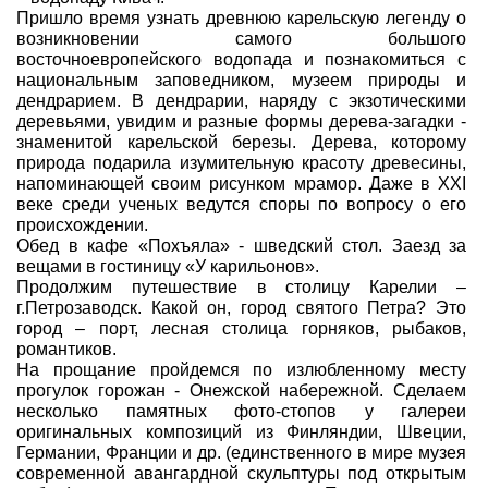
Пришло время узнать древнюю карельскую легенду о
возникновении самого большого
восточноевропейского водопада и познакомиться с
национальным заповедником, музеем природы и
дендрарием. В дендрарии, наряду с экзотическими
деревьями, увидим и разные формы дерева-загадки -
знаменитой карельской березы. Дерева, которому
природа подарила изумительную красоту древесины,
напоминающей своим рисунком мрамор. Даже в XXI
веке среди ученых ведутся споры по вопросу о его
происхождении.
Обед в кафе «Похъяла» - шведский стол. Заезд за
вещами в гостиницу «У карильонов».
Продолжим путешествие в столицу Карелии –
г.Петрозаводск. Какой он, город святого Петра? Это
город – порт, лесная столица горняков, рыбаков,
романтиков.
На прощание пройдемся по излюбленному месту
прогулок горожан - Онежской набережной. Сделаем
несколько памятных фото-стопов у галереи
оригинальных композиций из Финляндии, Швеции,
Германии, Франции и др. (единственного в мире музея
современной авангардной скульптуры под открытым