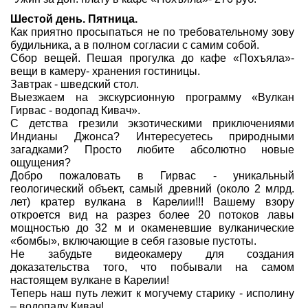
Шестой день. Пятница.
Как приятно просыпаться не по требовательному зову
будильника, а в полном согласии с самим собой.
Сбор вещей. Пешая прогулка до кафе «Похъяла»-
вещи в камеру- хранения гостиницы.
Завтрак - шведский стол.
Выезжаем на экскурсионную программу «Вулкан
Гирвас - водопад Кивач».
С детства грезили экзотическими приключениями
Индианы Джонса? Интересуетесь природными
загадками? Просто любите абсолютно новые
ощущения?
Добро пожаловать в Гирвас - уникальный
геологический объект, самый древний (около 2 млрд.
лет) кратер вулкана в Карелии!!! Вашему взору
откроется вид на разрез более 20 потоков лавы
мощностью до 32 м и окаменевшие вулканические
«бомбы», включающие в себя газовые пустоты.
Не забудьте видеокамеру для создания
доказательства того, что побывали на самом
настоящем вулкане в Карелии!
Теперь наш путь лежит к могучему старику - исполину
– водопаду Кивач!