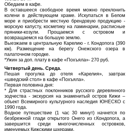
Обедаем в кафе.
В оставшееся свободное время можно преклонить
колени в действующем храме. Искупаться в Белом
море и приобрести местную брендовую продукцию -
морскую капусту, косметику на ламинарии, расписные
пряники-козули. Прощаемся с островом и
возвращаемся на большую землю.
Выезжаем в центральную Карелию - г. Кондопога (390
км). Размещение на берегу Онежского озера в
палаточном городке.
*Ужин за доп. плату в кафе «Похъяла»- 270 руб.
Четвертый день. Среда.
Пешая прогулка до отеля «Карелия», завтрак
«шведский стол» в кафе «Похъяла».
Первая половина дня:
* Для страстных поклонников русского деревянного
зодчества - экскурсия на знаменитый остров Кижи –
объект Всемирного культурного наследия ЮНЕСКО с
1990 года.
Водное путешествие (1 час 30 минут) начнется по
безбрежной глади открытого Онего из г.Кондопога, а
завершится среди многочисленных островков,
именуемых Кижскими шхерами.