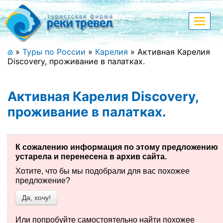
Меню
Показа
меню
+7 (911) 182-44-68
»
Туры по России
»
Карелия
»
Активная Карелия
Discovery, проживание в палатках.
Адрес офиса, контакты
Полная версия сайта
Активная Карелия Discovery,
проживание в палатках.
Главная
К сожалению информация по этому предложению
Спецпредложения
устарела и перенесена в архив сайта.
Хотите, что бы мы подобрали для вас похожее
Праздничные туры
предложение?
Да, хочу!
Страны и направления
Поиск тура
Или попробуйте самостоятельно найти похожее