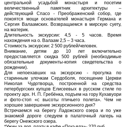
центральной усадьбой монастыря и посетим
величественный памятник архитектуры –
действующий Спасо - Преображенский собор, где
покоятся мощи основателей монастыря Германа и
Сергия Валаамских. Возвращаемся в мирскую суету,
на материк.
Длительность экскурсии: 4,5 - 5 часов. Время
нахождения на о. Валаам 2,5 – 3 часа.
Стоимость экскурсии: 2 500 рублей/человек.
Внимание, детям до 10 лет включительно
предоставляется скидка 500 рублей (необходимые
обязательные документы-копия свидетельства о
рождении).
Для непоехавших на экскурсию - прогулка по
старинным улочкам Сердоболя, посещение Церкви
Николая Чудотворца, построенной на средства
петербургских купцов Елисеевых в русском стиле по
проекту арх. Н. П. Гребёнка, подъем на гору Кухавуори
и фото-стоп «с высоты птичьего полета». Чем не
хорошее завершение экскурсионного дня?
Встречаемся на берегу Ладожского озера и по уже
знакомой дороге следуем в палаточный лагерь на
берегу Онежского озера.
*Ужин за доп. плату в кафе «Похъяла»- 270 руб.