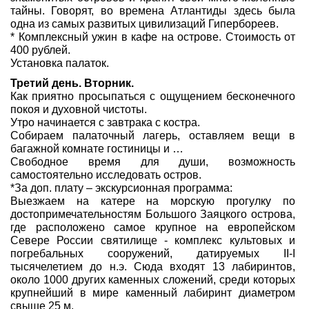
тайны. Говорят, во времена Атлантиды здесь была
одна из самых развитых цивилизаций Гипербореев.
* Комплексный ужин в кафе на острове. Стоимость от
400 рублей.
Установка палаток.
Третий день. Вторник.
Как приятно просыпаться с ощущением бесконечного
покоя и духовной чистоты.
Утро начинается с завтрака с костра.
Собираем палаточный лагерь, оставляем вещи в
багажной комнате гостиницы и …
Свободное время для души, возможность
самостоятельно исследовать остров.
*За доп. плату – экскурсионная программа:
Выезжаем на катере на морскую прогулку по
достопримечательностям Большого Заяцкого острова,
где расположено самое крупное на европейском
Севере России святилище - комплекс культовых и
погребальных сооружений, датируемых II-I
тысячелетием до н.э. Сюда входят 13 лабиринтов,
около 1000 других каменных сложений, среди которых
крупнейший в мире каменный лабиринт диаметром
свыше 25 м.