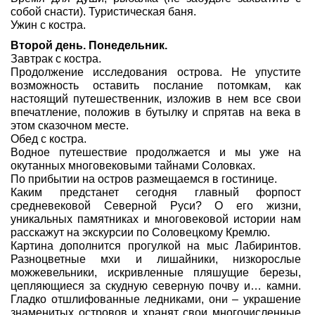
собой снасти). Туристическая баня.
Ужин с костра.
Второй день. Понедельник.
Завтрак с костра.
Продолжение исследования острова. Не упустите
возможность оставить послание потомкам, как
настоящий путешественник, изложив в нем все свои
впечатление, положив в бутылку и спрятав на века в
этом сказочном месте.
Обед с костра.
Водное путешествие продолжается и мы уже на
окутанных многовековыми тайнами Соловках.
По прибытии на остров размещаемся в гостинице.
Каким предстанет сегодня главный форпост
средневековой Северной Руси? О его жизни,
уникальных памятниках и многовековой истории нам
расскажут на экскурсии по Соловецкому Кремлю.
Картина дополнится прогулкой на мыс Лабиринтов.
Разноцветные мхи и лишайники, низкорослые
можжевельники, искривленные пляшущие березы,
цепляющиеся за скудную северную почву и… камни.
Гладко отшлифованные ледниками, они – украшение
знаменитых островов и хранят свои многочисленные