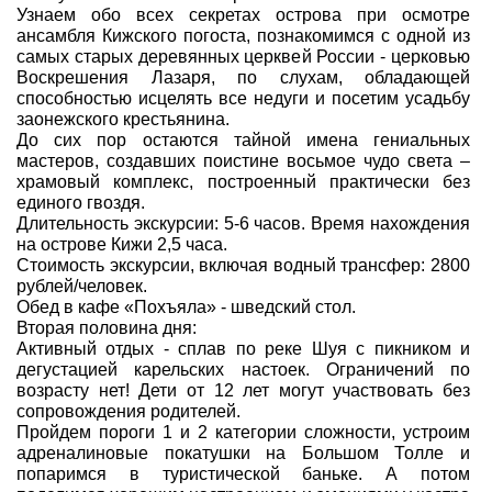
Узнаем обо всех секретах острова при осмотре
ансамбля Кижского погоста, познакомимся с одной из
самых старых деревянных церквей России - церковью
Воскрешения Лазаря, по слухам, обладающей
способностью исцелять все недуги и посетим усадьбу
заонежского крестьянина.
До сих пор остаются тайной имена гениальных
мастеров, создавших поистине восьмое чудо света –
храмовый комплекс, построенный практически без
единого гвоздя.
Длительность экскурсии: 5-6 часов. Время нахождения
на острове Кижи 2,5 часа.
Стоимость экскурсии, включая водный трансфер: 2800
рублей/человек.
Обед в кафе «Похъяла» - шведский стол.
Вторая половина дня:
Активный отдых - сплав по реке Шуя с пикником и
дегустацией карельских настоек. Ограничений по
возрасту нет! Дети от 12 лет могут участвовать без
сопровождения родителей.
Пройдем пороги 1 и 2 категории сложности, устроим
адреналиновые покатушки на Большом Толле и
попаримся в туристической баньке. А потом