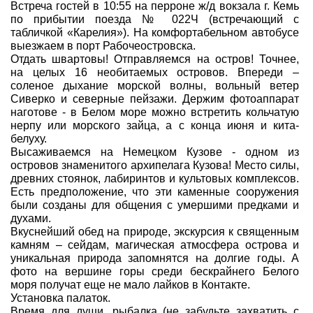
Встреча гостей в 10:55 на перроне ж/д вокзала г. Кемь
по прибытии поезда № 022Ч (встречающий с
табличкой «Карелия»). На комфортабельном автобусе
выезжаем в порт Рабочеостровска.
Отдать швартовы! Отправляемся на остров! Точнее,
на целых 16 необитаемых островов. Впереди –
соленое дыхание морской волны, вольный ветер
Сиверко и северные пейзажи. Держим фотоаппарат
наготове - в Белом море можно встретить кольчатую
нерпу или морского зайца, а с конца июня и кита-
белуху.
Высаживаемся на Немецком Кузове - одном из
островов знаменитого архипелага Кузова! Место силы,
древних стоянок, лабиринтов и культовых комплексов.
Есть предположение, что эти каменные сооружения
были созданы для общения с умершими предками и
духами.
Вкуснейший обед на природе, экскурсия к священным
камням – сейдам, магическая атмосфера острова и
уникальная природа запомнятся на долгие годы. А
фото на вершине горы среди бескрайнего Белого
моря получат еще не мало лайков в Контакте.
Установка палаток.
Время для души, рыбалка (не забудьте захватить с