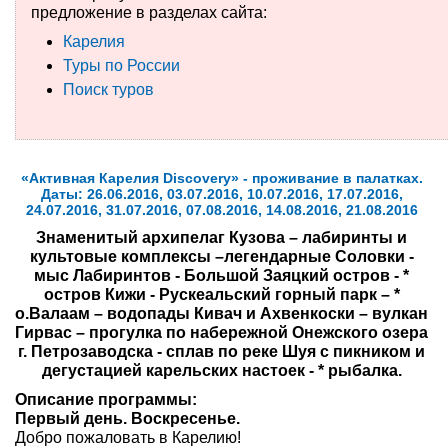
предложение в разделах сайта:
Туры по России
Карелия
Туры по России
Автобусные туры
Поиск туров
Круизы
Туры на пароме
«Активная Карелия Discovery» - проживание в палатках.
Даты: 26.06.2016, 03.07.2016, 10.07.2016, 17.07.2016,
Авиабилеты
24.07.2016, 31.07.2016, 07.08.2016, 14.08.2016, 21.08.2016
Знаменитый архипелаг Кузова – лабиринты и
Туристическая страховка
культовые комплексы –легендарные Соловки -
мыс Лабиринтов - Большой Заяцкий остров - *
Услуги
остров Кижи - Рускеальский горный парк – *
о.Валаам – водопады Кивач и Ахвенкоски – вулкан
Гирвас – прогулка по набережной Онежского озера
О компании
г. Петрозаводска - сплав по реке Шуя с пикником и
дегустацией карельских настоек - * рыбалка.
Отзывы
Описание программы:
Первый день. Воскресенье.
Добро пожаловать в Карелию!