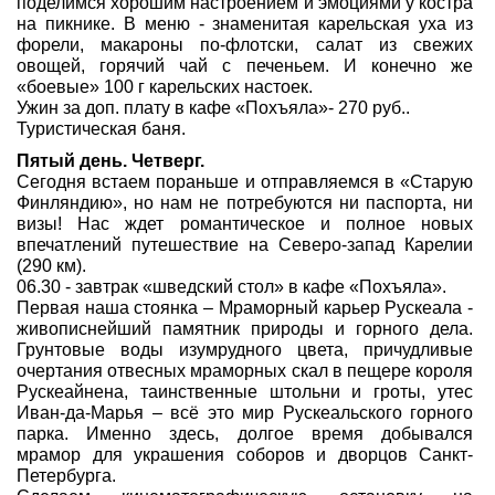
поделимся хорошим настроением и эмоциями у костра
на пикнике. В меню - знаменитая карельская уха из
форели, макароны по-флотски, салат из свежих
овощей, горячий чай с печеньем. И конечно же
«боевые» 100 г карельских настоек.
Ужин за доп. плату в кафе «Похъяла»- 270 руб..
Туристическая баня.
Пятый день. Четверг.
Сегодня встаем пораньше и отправляемся в «Старую
Финляндию», но нам не потребуются ни паспорта, ни
визы! Нас ждет романтическое и полное новых
впечатлений путешествие на Северо-запад Карелии
(290 км).
06.30 - завтрак «шведский стол» в кафе «Похъяла».
Первая наша стоянка – Мраморный карьер Рускеала -
живописнейший памятник природы и горного дела.
Грунтовые воды изумрудного цвета, причудливые
очертания отвесных мраморных скал в пещере короля
Рускеайнена, таинственные штольни и гроты, утес
Иван-да-Марья – всё это мир Рускеальского горного
парка. Именно здесь, долгое время добывался
мрамор для украшения соборов и дворцов Санкт-
Петербурга.