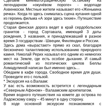
Сделаем кинематографическую остановку на
легендарном «окунёвом пороге» - водопаде
Ахвенкоски. Местные жители называют его «Женькина
речка». Когда-то здесь снималась сцена купания одной
из героинь фильма «А зори здесь тихие». Путешествие
продолжается.
Старая финская дорога ведет в край сердобольских
гранитов - город Сортавала, имеющий 3 даты
рождения, 3 названия, и принадлежавший в разное
время 3 государствам - Швеции, Финляндии и России.
Здесь дома «вырастают» прямо из скал, благодаря
бесконечно талантливому использованию природного
камня. Николай Рерих называл его одним из немногих
мест на Земле, где есть особое дыхание. И самый
романтический из поэтических циклов Беллы
Ахмадулиной написан был именно здесь…
Обедаем в кафе города. Свободное время для души.
Проведите его с пользой.
* Экскурсия на о.Валаам:
У вас есть возможность встретится с легендарным
«Северным Афоном» - Валаамским архипелагом.
Время водного путешествия на комете до острова по
Ладожскому озеру – 45 минут в одну сторону.
В ходе основной экскурсии познакомимся с