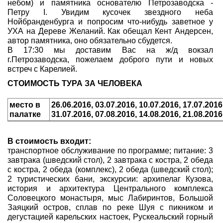
небом) и памятника основателю Петрозаводска -
Петру I. Увидим кусочек звездного неба
Нойбранденбурга и попросим что-нибудь заветное у
УХА на Дереве Желаний. Как обещал Кент Андерсен,
автор памятника, оно обязательно сбудется.
В 17:30 мы доставим Вас на ж/д вокзал
г.Петрозаводска, пожелаем доброго пути и новых
встреч с Карелией.
СТОИМОСТЬ ТУРА ЗА ЧЕЛОВЕКА
место в
26.06.2016, 03.07.2016, 10.07.2016, 17.07.2016
палатке
31.07.2016, 07.08.2016, 14.08.2016, 21.08.2016
В стоимость входит:
транспортное обслуживание по программе; питание: 3
завтрака (шведский стол), 2 завтрака с костра, 2 обеда
с костра, 2 обеда (комплекс), 2 обеда (шведский стол);
2 туристических бани, экскурсии: архипелаг Кузова,
история и архитектура Центрального комплекса
Соловецкого монастыря, мыс Лабиринтов, Большой
Заяцкий остров, сплав по реке Шуя с пикником и
дегустацией карельских настоек, Рускеальский горный