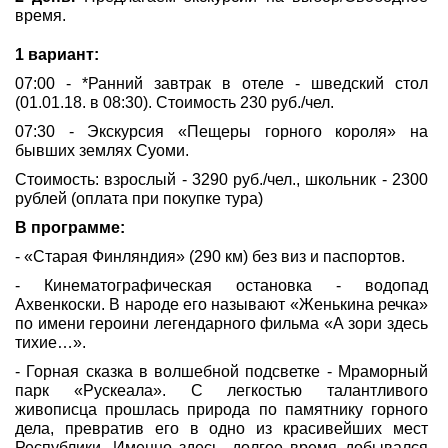
время.
1 вариант:
07:00 - *Ранний завтрак в отеле - шведский стол
(01.01.18. в 08:30). Стоимость 230 руб./чел.
07:30 - Экскурсия «Пещеры горного короля» на
бывших землях Суоми.
Стоимость: взрослый - 3290 руб./чел., школьник - 2300
рублей (оплата при покупке тура)
В программе:
- «Старая Финляндия» (290 км) без виз и паспортов.
- Кинематографическая остановка - водопад
Ахвенкоски. В народе его называют «Женькина речка»
по имени героини легендарного фильма «А зори здесь
тихие…».
- Горная сказка в волшебной подсветке - Мраморный
парк «Рускеала». С легкостью талантливого
живописца прошлась природа по памятнику горного
дела, превратив его в одно из красивейших мест
Республики. Именно здесь, долгое время добывался