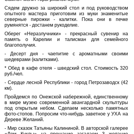
Сядем дружно за широкий стол и под руководством
опытного мастера приготовим из муки знаменитые
северные пирожки - калитки. Пока они в печке
румянятся - достанем рукоделие.
Оберег «Неразлучники» - прекрасный сувенир на
память о Карелии и талисман для семейного
благополучия.
- Десерт дня - чаепитие с ароматными своими
шедеврами (калитками).
* Обед в кафе отеля - шведский стол. Стоимость 320
руб./чел.
- Сердце лесной Республики - город Петрозаводск (42
км).
Пройдемся по Онежской набережной, единственному
в мире музею современной авангардной скульптуры
под открытым небом. Сделаем несколько памятных
фото-стопов. Попросим что-нибудь заветное у УХА на
Дереве Желаний.
- Мир сказок Татьяны Калининой. В авторской галерее
«Дом Куклы» на прощание загадаем 3 желание