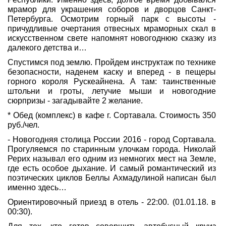
мрамор для украшения соборов и дворцов Санкт-
Петербурга. Осмотрим горный парк с высоты -
причудливые очертания отвесных мраморных скал в
искусственном свете напомнят новогоднюю сказку из
далекого детства и…
Спустимся под землю. Пройдем инструктаж по технике
безопасности, наденем каску и вперед - в пещеры
горного короля Рускеайнена. А там: таинственные
штольни и гроты, летучие мыши и новогодние
сюрпризы - загадывайте 2 желание.
* Обед (комплекс) в кафе г. Сортавала. Стоимость 350
руб./чел.
- Новогодняя столица России 2016 - город Сортавала.
Прогуляемся по старинным улочкам города. Николай
Рерих называл его одним из немногих мест на Земле,
где есть особое дыхание. И самый романтический из
поэтических циклов Беллы Ахмадулиной написан был
именно здесь…
Ориентировочный приезд в отель - 22:00. (01.01.18. в
00:30).