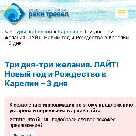
Меню
Показа
меню
+7 (911) 182-44-68
»
Туры по России
»
Карелия
»
Три дня-три
желания. ЛАЙТ! Новый год и Рождество в Карелии
Адрес офиса, контакты
– 3 дня
Полная версия сайта
Три дня-три желания. ЛАЙТ!
Новый год и Рождество в
Карелии – 3 дня
Главная
Спецпредложения
К сожалению информация по этому предложению
Праздничные туры
устарела и перенесена в архив сайта.
Хотите, что бы мы подобрали для вас похожее
Страны и направления
предложение?
Поиск тура
Да, хочу!