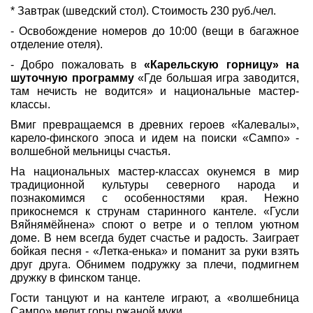
* Завтрак (шведский стол). Стоимость 230 руб./чел.
- Освобождение номеров до 10:00 (вещи в багажное
отделение отеля).
- Добро пожаловать в
«Карельскую горницу» на
шуточную программу
«Где большая игра заводится,
там нечисть не водится» и национальные мастер-
классы.
Вмиг превращаемся в древних героев «Калевалы»,
карело-финского эпоса и идем на поиски «Сампо» -
волшебной мельницы счастья.
На национальных мастер-классах окунемся в мир
традиционной культуры северного народа и
познакомимся с особенностями края. Нежно
прикоснемся к струнам старинного кантеле. «Гусли
Вяйнямёйнена» споют о ветре и о теплом уютном
доме. В нем всегда будет счастье и радость. Заиграет
бойкая песня - «Летка-енька» и поманит за руки взять
друг друга. Обнимем подружку за плечи, подмигнем
дружку в финском танце.
Гости танцуют и на кантеле играют, а «волшебница
Сампо» мелит горы ржаной муки.