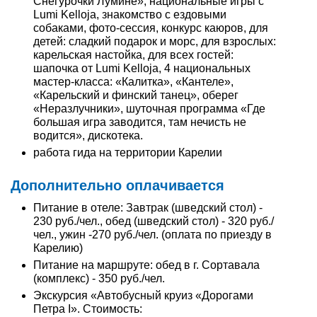
Снегурочки Лумине», национальные игры с
Lumi Kelloja, знакомство с ездовыми
собаками, фото-сессия, конкурс каюров, для
детей: сладкий подарок и морс, для взрослых:
карельская настойка, для всех гостей:
шапочка от Lumi Kelloja, 4 национальных
мастер-класса: «Калитка», «Кантеле»,
«Карельский и финский танец», оберег
«Неразлучники», шуточная программа «Где
большая игра заводится, там нечисть не
водится», дискотека.
работа гида на территории Карелии
Дополнительно оплачивается
Питание в отеле: Завтрак (шведский стол) -
230 руб./чел., обед (шведский стол) - 320 руб./
чел., ужин -270 руб./чел. (оплата по приезду в
Карелию)
Питание на маршруте: обед в г. Сортавала
(комплекс) - 350 руб./чел.
Экскурсия «Автобусный круиз «Дорогами
Петра I». Стоимость: