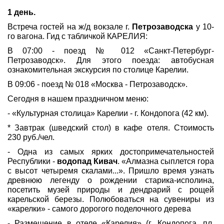
1 день.
Встреча гостей на ж/д вокзале г.
Петрозаводска
у 10-
го вагона. Гид с табличкой КАРЕЛИЯ:
В 07:00 - поезд № 012 «Санкт-Петербург-
Петрозаводск». Для этого поезда: автобусная
ознакомительная экскурсия по столице Карелии.
В 09:06 - поезд № 018 «Москва - Петрозаводск».
Сегодня в нашем праздничном меню:
- «Культурная столица» Карелии - г. Кондопога (42 км).
* Завтрак (шведский стол) в кафе отеля. Стоимость
230 руб./чел.
- Одна из самых ярких достопримечательностей
Республики -
водопад Кивач
. «Алмазна сыплется гора
с высот четыремя скалами...». Пришло время узнать
древнюю легенду о рождении старика-исполина,
посетить музей природы и дендрарий с рощей
карельской березы. Полюбоваться на сувениры из
«карелки» - самого дорогого поделочного дерева
- Размещение в отеле «Карелия» (г. Кондопога, пл.