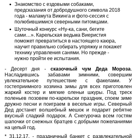
Знакомство с ездовыми собаками,
предсказания от добродушного символа 2018
года - маламута Викинга и фото-сессия с
полюбившимися северными питомцами.
Шуточный конкурс «Ну-ка, сани, бегите
сами…». Карельская ведьма Виеристия
поможет превратиться в настоящего каюра,
научит правильно собирать упряжку и покажет
технику управления санями. Но прежде -
нужно пройти ее испытания.
- Десерт дня -
сказочный чум Деда Мороза
.
Насладившись забавами зимними, совершим
увлекательное путешествие с факелами. У
гостеприимного хозяина зимы для всех приготовлен
жаркий костер и мягкие оленьи шкуры. Под треск
поленьев позовем по-карельски праздник, споем зиме
дружно песни и поиграем в веселые игры. Северный
Дед достанет волшебный мешок и подарит ребятне
вкусный сладкий подарок. А Снегурочка всем гостям
шапочки от снежных братцев с добрыми пожеланиями
на целый год.
* 31.12.17. - праздничный банкет с развлекательной