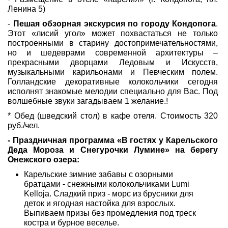
Ленина 5)
-
Пешая обзорная экскурсия по городу Кондопога
.
Этот «лисий угол» может похвастаться не только
построенными в старину достопримечательностями,
но и шедеврами современной архитектуры –
прекрасными дворцами Ледовым и Искусств,
музыкальными карильонами и Певческим полем.
Голландские декоративные колокольчики сегодня
исполнят знакомые мелодии специально для Вас. Под
волшебные звуки загадываем 1 желание.!
* Обед (шведский стол) в кафе отеля. Стоимость 320
руб./чел.
- Праздничная программа «В гостях у Карельского
Деда Мороза и Снегурочки Лумине» на берегу
Онежского озера:
Карельские зимние забавы с озорными
братцами - снежными колокольчиками Lumi
Kelloja. Сладкий приз - морс из брусники для
деток и ягодная настойка для взрослых.
Выпиваем призы без промедления под треск
костра и бурное веселье.