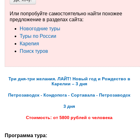
Туры по России
Или попробуйте самостоятельно найти похожее
предложение в разделах сайта:
Автобусные туры
Новогодние туры
Туры по России
Круизы
Карелия
Поиск туров
Туры на пароме
Авиабилеты
Туристическая страховка
Три дня-три желания. ЛАЙТ! Новый год и Рождество в
Карелии – 3 дня
Услуги
Петрозаводск - Кондопога - Сортавала - Петрозаводск
О компании
3 дня
Стоимость: от 5800 рублей с человека
Отзывы
Программа тура: