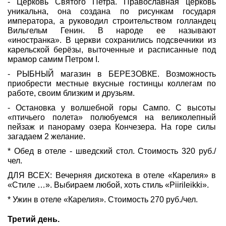
- Церковь Святого Петра. Православная церковь
уникальна, она создана по рисункам государя
императора, а руководил строительством голландец
Вильгельм Генин. В народе ее называют
«иностранка». В церкви сохранились подсвечники из
карельской берёзы, выточенные и расписанные под
мрамор самим Петром I.
- РЫБНЫЙ магазин в БЕРЕЗОВКЕ. Возможность
приобрести местные вкусные гостинцы коллегам по
работе, своим близким и друзьям.
- Остановка у волшебной горы Сампо. С высоты
«птичьего полета» полюбуемся на великолепный
пейзаж и панораму озера Кончезера. На горе силы
загадаем 2 желание.
* Обед в отеле - шведский стол. Стоимость 320 руб./
чел.
ДЛЯ ВСЕХ: Вечерняя дискотека в отеле «Карелия» в
«Стиле …». Выбираем любой, хоть стиль «Piirileikki».
* Ужин в отеле «Карелия». Стоимость 270 руб./чел.
Третий день.