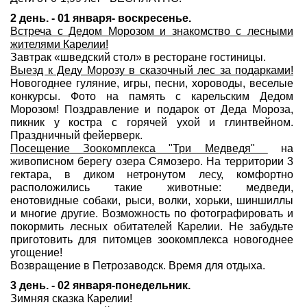
2 день. - 01 января- воскресенье.
Встреча с Дедом Морозом и знакомство с лесными
жителями Карелии!
Завтрак «шведский стол» в ресторане гостиницы.
Выезд к Деду Морозу в сказочный лес за подарками!
Новогоднее гуляние, игры, песни, хороводы, веселые
конкурсы. Фото на память с карельским Дедом
Морозом! Поздравление и подарок от Деда Мороза,
пикник у костра с горячей ухой и глинтвейном.
Праздничный фейерверк.
Посещение Зоокомплекса "Три Медведя"
на
живописном берегу озера Сямозеро. На территории 3
гектара, в диком нетронутом лесу, комфортно
расположились такие животные: медведи,
енотовидные собаки, рыси, волки, хорьки, шиншиллы
и многие другие. Возможность по фотографировать и
покормить лесных обитателей Карелии. Не забудьте
приготовить для питомцев зоокомплекса новогоднее
угощение!
Возвращение в Петрозаводск. Время для отдыха.
3 день. - 02 января-понедельник.
Зимняя сказка Карелии!