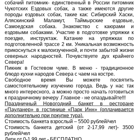
собачий питомник- единственный в России питомник
Чукотских Ездовых собак, а также имеются другие
породы ездовых собак, такие как: Сибирский Хаски,
Аляскинский Маламут, Таймырские ездовые,
Самоедская собака. Знакомство с каюрами и
ездовыми собаками. Участие в подготовке упряжки к
поездке, инструктаж. Катание на упряжках по
подготовленной трассе 2 км. Уникальная возможность
прикоснуться к малоизученной, и почти забытой жизни
северных народностей. Почувствуете дух крайнего
Севера!
Пикник в Гостевом чуме. В меню - традиционное
блюдо кухни народов Севера с чаем на костре.
Свободное время Вы можете посвятить
самостоятельному изучению города. Ведь у нас так
много интересного, а можно просто начать готовиться
к праздничному вечеру .Главное - не опаздывайте!!!
Праздничный Новогодний банкет в ресторане
«Пауланер» в гостинице «Парк Инн» (оплачивается
дополнительно при покупке тура).
Стоимость банкета взрослый – 5500 рублей/чел
Стоимость банкета детский (от 2-17,99 лет)- 3500
рублей/чел
Дети от 0-1,99 лет - БЕСПЛАТНО.