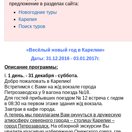
предложение в разделах сайта:
Туры по России
Новогодние туры
Карелия
Автобусные туры
Поиск туров
Круизы
Туры на пароме
«Весёлый новый год в Карелии»
Даты: 31.12.2016 - 03.01.2017г.
Авиабилеты
Описание программы:
Туристическая страховка
1 день. - 31 декабря - суббота.
Добро пожаловать в Карелию!
Встретимся с Вами на ж/д вокзале города
Услуги
Петрозаводска у 9 вагона поезда №18.
Для гостей прибывших поездом № 12 встреча с гидом
О компании
в 08:30 на первом этаже здания ж/д вокзала.
Завтрак в кафе города.
Отзывы
А теперь мы предлагаем Вам окунуться в дружескую
атмосферу северного города – столицу Карелии –
город Петрозаводск.
На обзорной экскурсии Вы
увидите красивую набережную Онежского озера, где