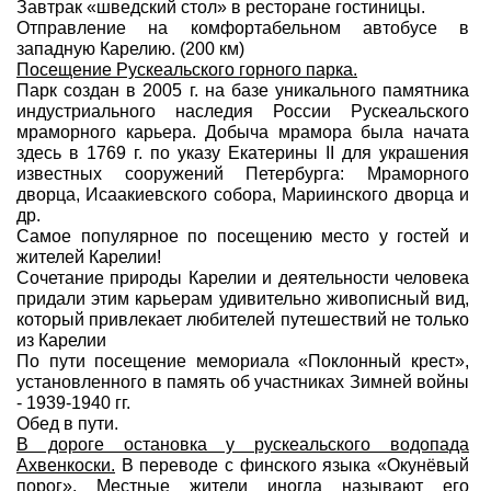
Завтрак «шведский стол» в ресторане гостиницы.
Отправление на комфортабельном автобусе в
западную Карелию. (200 км)
Посещение Рускеальского горного парка.
Парк создан в 2005 г. на базе уникального памятника
индустриального наследия России Рускеальского
мраморного карьера. Добыча мрамора была начата
здесь в 1769 г. по указу Екатерины II для украшения
известных сооружений Петербурга: Мраморного
дворца, Исаакиевского собора, Мариинского дворца и
др.
Самое популярное по посещению место у гостей и
жителей Карелии!
Сочетание природы Карелии и деятельности человека
придали этим карьерам удивительно живописный вид,
который привлекает любителей путешествий не только
из Карелии
По пути посещение мемориала «Поклонный крест»,
установленного в память об участниках Зимней войны
- 1939-1940 гг.
Обед в пути.
В дороге остановка у рускеальского водопада
Ахвенкоски.
В переводе с финского языка «Окунёвый
порог». Местные жители иногда называют его