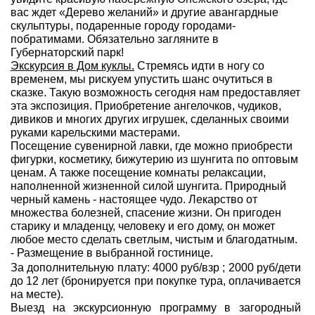
вас ждет «Дерево желаний» и другие авангардные
скульптуры, подаренные городу городами-
побратимами. Обязательно загляните в
Губернаторский парк!
Экскурсия в Дом куклы.
Стремясь идти в ногу со
временем, мы рискуем упустить шанс очутиться в
сказке. Такую возможность сегодня нам предоставляет
эта экспозиция. Приобретение ангелочков, чудиков,
дивиков и многих других игрушек, сделанных своими
руками карельскими мастерами.
Посещение сувенирной лавки, где можно приобрести
фигурки, косметику, бижутерию из шунгита по оптовым
ценам. А также посещение комнаты релаксации,
наполненной жизненной силой шунгита. Природный
черный камень - настоящее чудо. Лекарство от
множества болезней, спасение жизни. Он пригоден
старику и младенцу, человеку и его дому, он может
любое место сделать светлым, чистым и благодатным.
- Размещение в выбранной гостинице.
За дополнительную плату: 4000 руб/взр ; 2000 руб/дети
до 12 лет (бронируется при покупке тура, оплачивается
на месте).
Выезд на экскурсионную программу в загородный