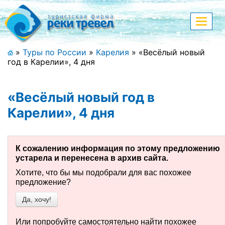
Меню
Показа
меню
+7 (911) 182-44-68
»
Туры по России
»
Карелия
»
«Весёлый новый
год в Карелии», 4 дня
Адрес офиса, контакты
Полная версия сайта
«Весёлый новый год в
Карелии», 4 дня
Главная
К сожалению информация по этому предложению
Спецпредложения
устарела и перенесена в архив сайта.
Хотите, что бы мы подобрали для вас похожее
Праздничные туры
предложение?
Да, хочу!
Страны и направления
Поиск тура
Или попробуйте самостоятельно найти похожее