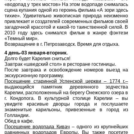
«водопад у трех мостов» На этом водопаде снималась
сцена купания одной из героинь фильма «А зори здесь
тихие». Удивительно живописная природа неизменно
привлекает и создателей современных фильмов своей
загадочной красотой и какой-то таинственной силой. В
2010 году здесь снимался фильм в жанре фэнтези
«Темный мир».
Возвращение в г. Петрозаводск. Время для отдыха.
4 день-03 января-вторник.
Долго будет Карелия сниться!
Завтрак «шведский стол» в ресторане гостиницы.
После завтрака и освобождение номеров выезд на
экскурсионную программу.
Посещение старинной Успенской церкви – 1774 г.–
выдающийся памятник деревянного зодчества
Карелии, расположенный на берегу Онежского озера в
г. Кондопога. В культурной столице Карелии – вы
увидите красивые дворцы города и послушаете
знаменитые карильоны, привезенные в город из
Голландии.
Обед в кафе.
Посещение водопада Кивач
– одного из крупнейших
равнинных водопадов Европы. Вы также посетите