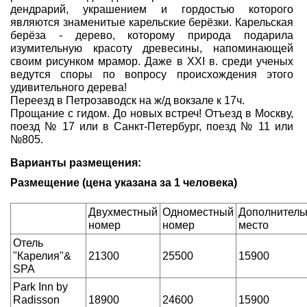
дендрарий, украшением и гордостью которого
являются знаменитые карельские берёзки. Карельская
берёза - дерево, которому природа подарила
изумительную красоту древесины, напоминающей
своим рисунком мрамор. Даже в XXI в. среди ученых
ведутся споры по вопросу происхождения этого
удивительного дерева!
Переезд в Петрозаводск на ж/д вокзале к 17ч.
Прощание с гидом. До новых встреч! Отъезд в Москву,
поезд № 17 или в Санкт-Петербург, поезд № 11 или
№805.
Варианты размещения:
Размещение (цена указана за 1 человека)
Двухместный
Одноместный
Дополнитель
номер
номер
место
Отель
"Карелия"&
21300
25500
15900
SPA
Park Inn by
Radisson
18900
24600
15900