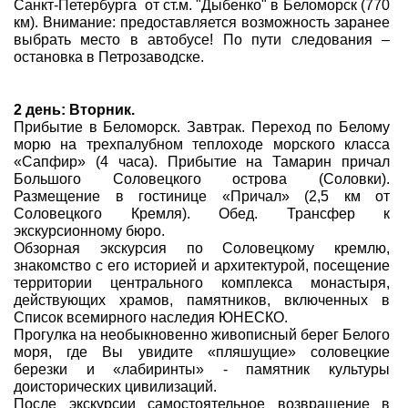
Санкт-Петербурга от ст.м. "Дыбенко" в Беломорск (770
км). Внимание: предоставляется возможность заранее
выбрать место в автобусе! По пути следования –
остановка в Петрозаводске.
2 день: Вторник.
Прибытие в Беломорск. Завтрак. Переход по Белому
морю на трехпалубном теплоходе морского класса
«Сапфир» (4 часа). Прибытие на Тамарин причал
Большого Соловецкого острова (Соловки).
Размещение в гостинице «Причал» (2,5 км от
Соловецкого Кремля). Обед. Трансфер к
экскурсионному бюро.
Обзорная экскурсия по Соловецкому кремлю,
знакомство с его историей и архитектурой, посещение
территории центрального комплекса монастыря,
действующих храмов, памятников, включенных в
Список всемирного наследия ЮНЕСКО.
Прогулка на необыкновенно живописный берег Белого
моря, где Вы увидите «пляшущие» соловецкие
березки и «лабиринты» - памятник культуры
доисторических цивилизаций.
После экскурсии самостоятельное возвращение в