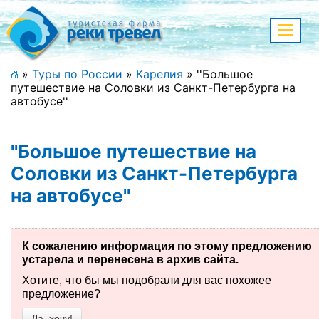
Меню
Показа
меню
+7 (911) 182-44-68
»
Туры по России
»
Карелия
»
''Большое
путешествие на Соловки из Санкт-Петербурга на
Адрес офиса, контакты
автобусе''
Полная версия сайта
''Большое путешествие на
Соловки из Санкт-Петербурга
на автобусе''
Главная
Спецпредложения
К сожалению информация по этому предложению
Праздничные туры
устарела и перенесена в архив сайта.
Хотите, что бы мы подобрали для вас похожее
Страны и направления
предложение?
Поиск тура
Да, хочу!