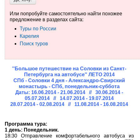
Туры по России
Или попробуйте самостоятельно найти похожее
предложение в разделах сайта:
Автобусные туры
Туры по России
Карелия
Круизы
Поиск туров
Туры на пароме
Авиабилеты
''Большое путешествие на Соловки из Санкт-
Петербурга на автобусе'' ЛЕТО 2014
Туристическая страховка
СПб - Соловки 4 дня - Александро-Свирский
монастырь - СПб, понедельник-суббота
Услуги
Даты: 16.06.2014 - 21.06.2014 // 30.06.2014 -
05.07.2014 // 14.07.2014 - 19.07.2014
28.07.2014 - 02.08.2014 // 11.08.2014 - 16.08.2014
О компании
Отзывы
Программа тура:
1 день: Понедельник.
18:30 Отправление комфортабельного автобуса из