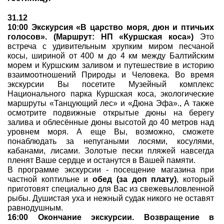
31.12
10:00 Экскурсия «В царство моря, дюн и птичьих
голосов». (Маршрут: НП «Куршская коса»)
Это
встреча с удивительным хрупким миром песчаной
косы, шириной от 400 м до 4 км между Балтийским
морем и Куршским заливом и путешествие в историю
взаимоотношений Природы и Человека. Во время
экскурсии Вы посетите Музейный комплекс
Национального парка Куршская коса, экологические
маршруты «Танцующий лес» и «Дюна Эфа»., А также
осмотрите подвижные открытые дюны на берегу
залива и облесённые дюны высотой до 40 метров над
уровнем моря. А еще Вы, возможно, сможете
понаблюдать за непугаными лосями, косулями,
кабанами, лисами. Золотые пески пляжей навсегда
пленят Ваше сердце и останутся в Вашей памяти.
В программе экскурсии - посещение магазина при
частной коптильне и
обед (за доп плату)
, который
приготовят специально для Вас из свежевыловленной
рыбы. Душистая уха и нежный судак никого не оставят
равнодушным.
16:00 Окончание экскурсии. Возвращение в