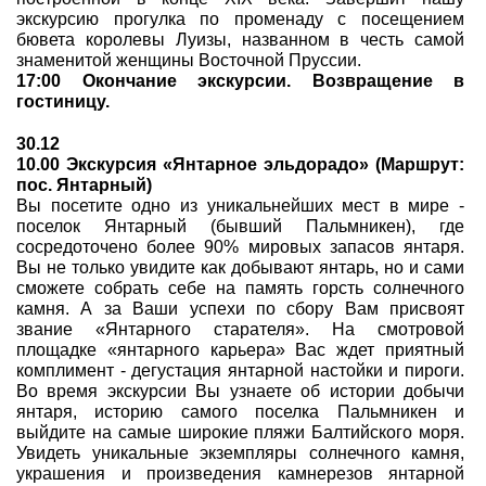
экскурсию прогулка по променаду с посещением
бювета королевы Луизы, названном в честь самой
знаменитой женщины Восточной Пруссии.
17:00 Окончание экскурсии. Возвращение в
гостиницу.
30.12
10.00 Экскурсия «Янтарное эльдорадо» (Маршрут:
пос. Янтарный)
Вы посетите одно из уникальнейших мест в мире -
поселок Янтарный (бывший Пальмникен), где
сосредоточено более 90% мировых запасов янтаря.
Вы не только увидите как добывают янтарь, но и сами
сможете собрать себе на память горсть солнечного
камня. А за Ваши успехи по сбору Вам присвоят
звание «Янтарного старателя». На смотровой
площадке «янтарного карьера» Вас ждет приятный
комплимент - дегустация янтарной настойки и пироги.
Во время экскурсии Вы узнаете об истории добычи
янтаря, историю самого поселка Пальмникен и
выйдите на самые широкие пляжи Балтийского моря.
Увидеть уникальные экземпляры солнечного камня,
украшения и произведения камнерезов янтарной