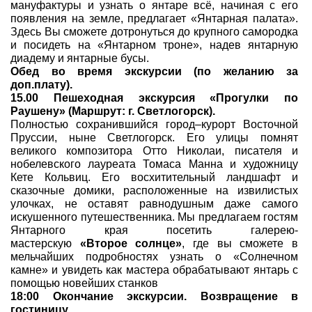
мануфактуры и узнать о янтаре всё, начиная с его
появления на земле, предлагает «Янтарная палата».
Здесь Вы сможете дотронуться до крупного самородка
и посидеть на «Янтарном троне», надев янтарную
диадему и янтарные бусы.
Обед во время экскурсии (по желанию за
доп.плату).
15.00 Пешеходная экскурсия «Прогулки по
Раушену» (Маршрут: г. Светлогорск).
Полностью сохранившийся город–курорт Восточной
Пруссии, ныне Светлогорск. Его улицы помнят
великого композитора Отто Николаи, писателя и
нобелевского лауреата Томаса Манна и художницу
Кете Кольвиц. Его восхитительный ландшафт и
сказочные домики, расположенные на извилистых
улочках, не оставят равнодушным даже самого
искушенного путешественника. Мы предлагаем гостям
Янтарного края посетить галерею-
мастерскую
«Второе солнце»
, где вы сможете в
мельчайших подробностях узнать о «Солнечном
камне» и увидеть как мастера обрабатывают янтарь с
помощью новейших станков
18:00 Окончание экскурсии. Возвращение в
гостиницу.