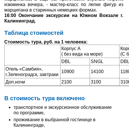
изюминка вечера, - мастер-класс по лепке фигур из
марципана в старинных немецких формах.
16:00 Окончание экскурсии на Южном Вокзале г.
Калининград.
Таблица стоимостей
Стоимость тура, руб. на 1 человека:
Корпус А
Кор
( без вида на море)
(С 
DBL
SNGL
DB
Отель «Самбия»,
10900
14100
118
г.Зеленоградск, завтраки
Доп.ночи
2100
3100
310
В стоимость тура включено
транспортное и экскурсионное обслуживание
по программе,
проживание в выбранной гостинице в
Калининграде,