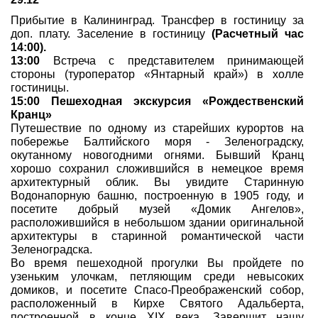
Прибытие в Калининград. Трансфер в гостиницу за
Туры по России
доп. плату. Заселение в гостиницу
(Расчетный час
14:00).
Автобусные туры
13:00
Встреча с представителем принимающей
стороны (туроператор «Янтарный край») в холле
Круизы
гостиницы.
15:00 Пешеходная экскурсия «Рождественский
Кранц»
Туры на пароме
Путешествие по одному из старейших курортов на
побережье Балтийского моря - Зеленоградску,
Авиабилеты
окутанному новогодними огнями. Бывший Кранц
хорошо сохранил сложившийся в немецкое время
Туристическая страховка
архитектурный облик. Вы увидите Старинную
Водонапорную башню, построенную в 1905 году, и
посетите добрый музей «Домик Ангелов»,
Услуги
расположившийся в небольшом здании оригинальной
архитектуры в старинной романтической части
О компании
Зеленоградска.
Во время пешеходной прогулки Вы пройдете по
Отзывы
узеньким улочкам, петляющим среди невысоких
домиков, и посетите Спасо-Преображенский собор,
расположенный в Кирхе Святого Адальберта,
построенной в конце XIX века. Завершит нашу