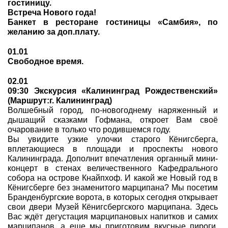
гостиницу.
Встреча Нового года!
Банкет в ресторане гостиницы «Самбия», по
желанию за доп.плату.
01.01
Свободное время.
02.01
09:30 Экскурсия «Калининград Рождественский»
(Маршрут:г. Калининград)
Волшебный город, по-новогоднему наряженный и
дышащий сказками Гофмана, откроет Вам своё
очарование в только что родившемся году.
Вы увидите узкие улочки старого Кёнигсберга,
вплетающиеся в площади и проспекты нового
Калининграда. Дополнит впечатления органный мини-
концерт в стенах величественного Кафедрального
собора на острове Кнайпхоф. И какой же Новый год в
Кёнигсберге без знаменитого марципана? Мы посетим
Бранденбургские ворота, в которых сегодня открывает
свои двери Музей Кёнигсбергского марципана. Здесь
Вас ждёт дегустация марципановых напитков и самих
марципанов, а еще мы приготовим вкусные пироги,