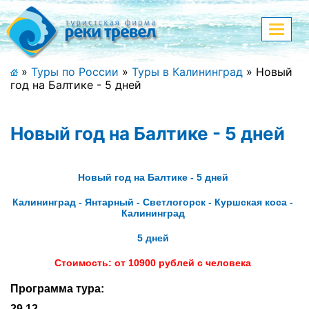
Меню
Показа
меню
+7 (911) 182-44-68
»
Туры по России
»
Туры в Калининград
»
Новый
год на Балтике - 5 дней
Адрес офиса, контакты
Полная версия сайта
Новый год на Балтике - 5 дней
Новый год на Балтике - 5 дней
Главная
Калининград - Янтарный - Светлогорск - Куршская коса -
Калининград
Спецпредложения
5 дней
Праздничные туры
Стоимость: от 10900 рублей с человека
Страны и направления
Программа тура:
Поиск тура
29.12