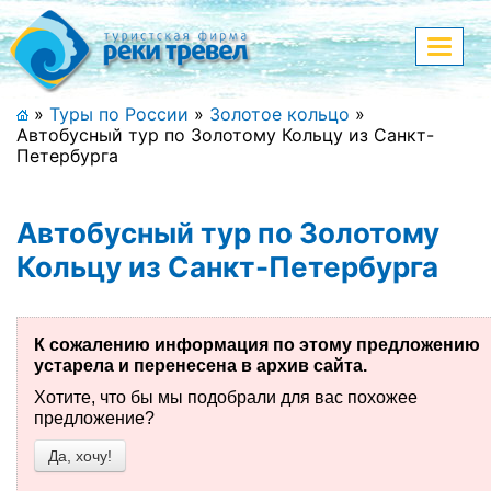
Меню
Показа
меню
+7 (911) 182-44-68
»
Туры по России
»
Золотое кольцо
»
Автобусный тур по Золотому Кольцу из Санкт-
Адрес офиса, контакты
Петербурга
Полная версия сайта
Автобусный тур по Золотому
Кольцу из Санкт-Петербурга
Главная
Спецпредложения
К сожалению информация по этому предложению
устарела и перенесена в архив сайта.
Праздничные туры
Хотите, что бы мы подобрали для вас похожее
предложение?
Страны и направления
Да, хочу!
Поиск тура