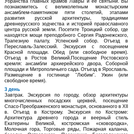
Убранства главных храмов Лавры и её святыни. Вы
познакомитесь с великолепным монастырским
ансамблем-памятником пяти столетий, этапами
развития русской архитектуры, традициями
древнерусского зодчества и историей православного
центра русской земли. Посетите Троицкий собор, где
находятся мощи преподобного Сергия Радонежского,
Трапезную палату, Успенский собор. Отъезд в
Переславль-Залесский. Экскурсия с посещением
Красной площади. Обед (или свободное время).
Отъезд в Ростов Великий.Посещение Ростовского
кремля: ансамбли архиерейского двора, Соборной
площади и Митрополичьего сада. Отъезд в Ярославль.
Размещение в гостинице "Любим". Ужин (или
свободное время).
3 день
Завтрак. Экскурсия по городу, обзор архитектуры
многочисленных посадских церквей, посещение
Спасо-Преображенского монастыря, основанного в XII
в. Отъезд в Кострому. Экскурсия по Костроме:
Архитектура древнего города и веерный стиль
Екатерины Великой, костромская «сковородка»,
Молочная гора, Торговые ряды, Пожарная каланча,