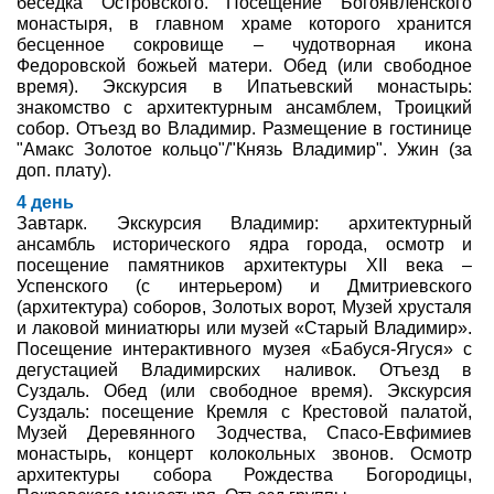
беседка Островского. Посещение Богоявленского
монастыря, в главном храме которого хранится
бесценное сокровище – чудотворная икона
Федоровской божьей матери. Обед (или свободное
время). Экскурсия в Ипатьевский монастырь:
знакомство с архитектурным ансамблем, Троицкий
собор. Отъезд во Владимир. Размещение в гостинице
"Амакс Золотое кольцо"/"Князь Владимир". Ужин (за
доп. плату).
4 день
Завтарк. Экскурсия Владимир: архитектурный
ансамбль исторического ядра города, осмотр и
посещение памятников архитектуры XII века –
Успенского (с интерьером) и Дмитриевского
(архитектура) соборов, Золотых ворот, Музей хрусталя
и лаковой миниатюры или музей «Старый Владимир».
Посещение интерактивного музея «Бабуся-Ягуся» с
дегустацией Владимирских наливок. Отъезд в
Суздаль. Обед (или свободное время). Экскурсия
Суздаль: посещение Кремля с Крестовой палатой,
Музей Деревянного Зодчества, Спасо-Евфимиев
монастырь, концерт колокольных звонов. Осмотр
архитектуры собора Рождества Богородицы,