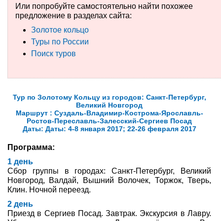
Или попробуйте самостоятельно найти похожее
предложение в разделах сайта:
Туры по России
Золотое кольцо
Автобусные туры
Туры по России
Поиск туров
Круизы
Туры на пароме
Тур по Золотому Кольцу из городов: Санкт-Петербург,
Авиабилеты
Великий Новгород
Маршрут : Суздаль-Владимир-Кострома-Ярославль-
Ростов-Переславль-Залесский-Сергиев Посад
Туристическая страховка
Даты: Даты: 4-8 января 2017; 22-26 февраля 2017
Услуги
Программа:
1 день
О компании
Сбор группы в городах: Санкт-Петербург, Великий
Новгород, Валдай, Вышний Волочек, Торжок, Тверь,
Отзывы
Клин. Ночной переезд.
2 день
Приезд в Сергиев Посад. Завтрак. Экскурсия в Лавру.