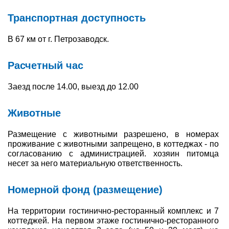
Транспортная доступность
Туры по России
В 67 км от г. Петрозаводск.
Автобусные туры
Круизы
Расчетный час
Туры на пароме
Заезд после 14.00, выезд до 12.00
Авиабилеты
Животные
Туристическая страховка
Размещение с животными разрешено, в номерах
проживание с животными запрещено, в коттеджах - по
Услуги
согласованию с администрацией. хозяин питомца
несет за него материальную ответственность.
О компании
Номерной фонд (размещение)
Отзывы
На территории гостинично-ресторанный комплекс и 7
коттеджей. На первом этаже гостинично-ресторанного