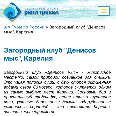
Меню
Показа
меню
+7 (911) 182-44-68
»
Туры по России
»
Загородный клуб "Денисов
мыс", Карелия
Адрес офиса, контакты
Полная версия сайта
Загородный клуб "Денисов
мыс", Карелия
Главная
Загородный клуб «Денисов мыс» - живописное
местечко, самой природой созданное для отдыха.
Спецпредложения
Это узкая полоска суши, с двух сторон окружённая
водами озера Сямозеро, которое считается одним
из самых рыбных мест Карелии. Сосновый бор и
Праздничные туры
оригинальный ландшафт, пение птиц и шуршание
волн, уютные деревянные домики, оборудованные
Страны и направления
камином и верандой - это настоящая Карелия,
чистая и гостеприимная.
Поиск тура