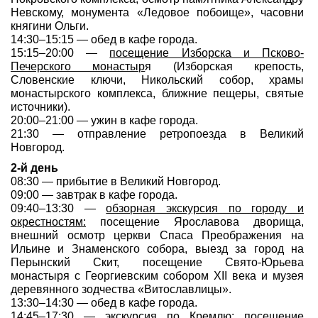
Невскому, монумента «Ледовое побоище», часовни
княгини Ольги.
14:30–15:15 — обед в кафе города.
15:15–20:00 —
посещение Изборска и Псково-
Печерского монастыр
я (Изборская крепость,
Словенские ключи, Никольский собор, храмы
монастырского комплекса, ближние пещеры, святые
источники).
20:00–21:00 — ужин в кафе города.
21:30 — отправление ретропоезда в Великий
Новгород.
2-й день
08:30 — прибытие в Великий Новгород.
09:00 — завтрак в кафе города.
09:40–13:30 —
обзорная экскурсия по городу и
окрестностям:
посещение Ярославова дворища,
внешний осмотр церкви Спаса Преображения на
Ильине и Знаменского собора, выезд за город на
Перынский Скит, посещение Свято-Юрьева
монастыря с Георгиевским собором ХII века и музея
деревянного зодчества «Витославлицы».
13:30–14:30 — обед в кафе города.
14:45–17:30 —
экскурсия по Кремлю:
посещение