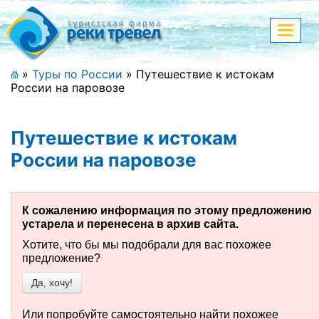
Меню
Показа
меню
+7 (911) 182-44-68
»
Туры по России
»
Путешествие к истокам
России на паровозе
Адрес офиса, контакты
Полная версия сайта
Путешествие к истокам
России на паровозе
Главная
К сожалению информация по этому предложению
Спецпредложения
устарела и перенесена в архив сайта.
Хотите, что бы мы подобрали для вас похожее
Праздничные туры
предложение?
Да, хочу!
Страны и направления
Поиск тура
Или попробуйте самостоятельно найти похожее