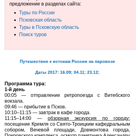
предложение в разделах сайта:
Туры по России
Туры по России
Псковская область
Автобусные туры
Туры в Псковскую область
Поиск туров
Круизы
Туры на пароме
Путешествие к истокам России на паровозе
Авиабилеты
Даты 2017: 16.09; 04.11; 23.12;
Туристическая страховка
Программа тура:
1-й день
Услуги
00:05 — отправление ретропоезда с Витебского
вокзала.
О компании
09:46 — прибытие в Псков.
10:10–11:15 — завтрак в кафе города.
Отзывы
11:15–14:00 —
обзорная экскурсия по городу:
посещение Кремля со Свято-Троицким кафедральным
собором, Вечевой площади, Довмонтова города,
Покровского комплекса, осмотр памятника Александру