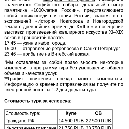
знаменитого Софийского собора, детальный осмотр
памятника «1000-летие России», представляющего
собой энциклопедию истории России, знакомство с
экспозицией «История Новгорода и Новгородской
земли с древнейших времен до XVII в.» и посещение
выставки произведений ювелирного искусства XI–XIX
веков в Грановитой палате.
17:45 — ужин в кафе города.
19:00 — отправление ретропоезда в Санкт-Петербург.
23:46 — прибытие на Витебский вокзал.
*Мы оставляем за собой право вносить некоторые
изменения в программу тура без уменьшения общего
объема и качества услуг.
**График движения поезда может измениться.
Информацию о времени отправления вы получите по
электронной почте за 1-2 дня до даты тура.
Стоимость тура за человека:
Стоимость тура:
Купе
СВ
Граждане РФ
14 500 RUB
22 500 RUB
Иностранные граждане
21 750 RUB
33 750 RUB