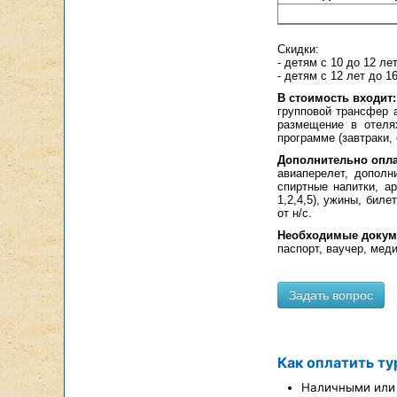
Скидки:
- детям с 10 до 12 ле
- детям с 12 лет до 1
В стоимость входит:
групповой трансфер 
размещение в отелях
программе (завтраки, 
Дополнительно опла
авиаперелет, дополн
спиртные напитки, а
1,2,4,5), ужины, биле
от н/с.
Необходимые докум
паспорт, ваучер, мед
Как оплатить ту
Наличными или 