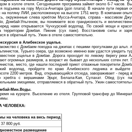
идом в холле отеля. Сегодняшняя программа займет около 6-7 часов. В
я подъема на гору Мусса-Ачитара (доп плата). В начале пути первая о
 на поляну ЛИИ, расположенную на высоте 1751 метр. В компании опытн
сь, окруженные слева хребтом Мусса-Ачитара, справа - массивом Джуг
, Домбай-Ульгеном, вы понимаете всю грандиозность и величественн
перед нами открывается Чучхурский водопад. По своей мощи и красот
 территории Домбая. Пикник (сух паек). Восстановив силы и зар
ся в обратный путь. Ужин в отеле самостоятельно.
экскурсия в Алибекское ущелье.
акомство с Домбаем поездка на джипах с пешими прогулками до альп. л
пинистов, Турьего озера, где возможно именно вам удастся увидеть ту
звестное ущелье в Домбае. Дорога проходит по левому берегу реки А
ают огромных размеров, а возраст их бывает до нескольких сотен лет.
инистов, место, где нашли последний приют отважные покорители Домб
кий водопад, пройдете по краю Алибекского ледника и выйдете 
ысоте 2200 метров. Вид, открывающийся отсюда, завораживает - перед 
го хребта с вершинами Эрцог, Белала-Кая, Сулахат. Обед (сух па
ельными эмоциями, отправляемся в обратный путь. Ужин самостоятельн
омбай-Мин.Воды.
ремя на курорте. Выселение из отеля. Групповой трансфер до Минераль
аммы.
А ЧЕЛОВЕКА:
мы на человека
на весь период
37 800 руб.
одноместное размещение