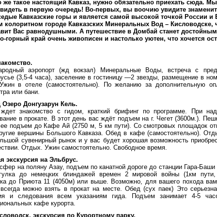
о же такое настоящий Кавказ, нужно обязательно приехать сюда. Мы
видеть в первую очередь! Во-первых, вы воочию увидите знаменит
седые Кавказские горы и является самой высокой точкой России и
м колоритном городе Кавказских Минеральных Вод – Кисловодске, 
авит Вас равнодушными. А путешествие в Домбай станет достойным
то-горный край очень живописен и настолько уютен, что хочется ост
накомство.
родный аэропорт (жд вокзал) Минеральные Воды, встреча с предс
сье (3,5-4 часа), заселение в гостиницу —2 звезды, размещение в ном
. Ужин в отеле (самостоятельно). По желанию за дополнительную о
тра или бани.
 Озеро Донгузарун Кель.
 ждет знакомство с гидом, краткий брифинг по программе. При на
ание в прокате. В этот день вас ждёт подъем на г. Чегет (3600м.). Пе
лее подъем до Кафе Ай (2750 м, 5 км пути). Со смотровых площадок 
ругие вершины Большого Кавказа. Обед в кафе (самостоятельно). Отды
льшой сувенирный рынок и у вас будет хорошая возможность приобрес
ствии. Отдых. Ужин самостоятельно. Свободное время.
я экскурсия на Эльбрус.
нсфер на поляну Азау, подъем по канатной дороге до станции Гара-Баши
гулка до немецких блиндажей времен 2 мировой войны (1км пути,
ка до Приюта 11 (4050м) или выше. Возможно, для вашего похода ва
 всегда можно взять в прокат на месте. Обед (сух паек) Это серьезна
ия и следования всем указаниям гида. Подъем занимает 4-5 час
циональных кафе курорта.
исловодск, экскурсия по Курортному парку.