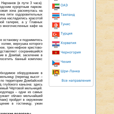
Нарзанов (в пути 3 часа).
ОАЭ
водским курортным парком.
ковая зона раскинулась на
ина пяти оздоровительных
Таиланд
олна насладились красотой
ной галерее, а у Главных
Тунис
из многочисленных кафе на
Турция
те остановку и поднимитесь
Хорватия
 холме, верхушка которого
ое, трех-нефное крестово-
едставляют сохранившийся
Черногория
ие в Домбай, заселение в
 посетить банный комплекс
Чехия
Шри-Ланка
обходимое оборудование в
мельницу (перепад высот –
Все направления
 по территории Домбайской
 глубокого каньона: здесь
аемый Чёртовой мельницей.
водопада – одни из самых
ружает облако мельчайшей
паек) пройдет в окружении
щение в гостиницу, ужин
чхурские водопады.