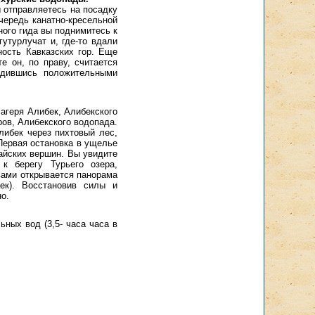
ы отправляетесь на посадку
чередь канатно-кресельной
ого гида вы поднимитесь к
утурлучат и, где-то вдали
ость Кавказских гор. Еще
е он, по праву, считается
ядившись положительными
агеря Алибек, Алибекского
ров, Алибекского водопада.
либек через пихтовый лес,
 Первая остановка в ущелье
айских вершин. Вы увидите
к берегу Турьего озера,
вами открывается панорама
ек). Восстановив силы и
о.
ных вод (3,5- часа часа в