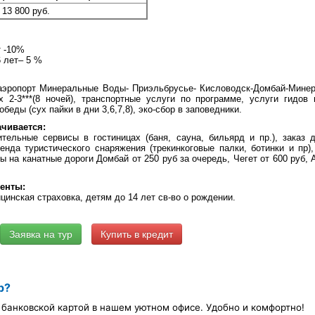
13 800 руб.
т -10%
6 лет– 5 %
аэропорт Минеральные Воды- Приэльбрусье- Кисловодск-Домбай-Минер
 2-3***(8 ночей), транспортные услуги по программе, услуги гидов
обеды (сух пайки в дни 3,6,7,8), эко-сбор в заповедники.
чивается:
ительные сервисы в гостиницах (баня, сауна, бильярд и пр.), заказ 
ренда туристического снаряжения (трекинкоговые палки, ботинки и пр)
ты на канатные дороги Домбай от 250 руб за очередь, Чегет от 600 руб, 
енты:
ицинская страховка, детям до 14 лет св-во о рождении.
Купить в кредит
р?
банковской картой в нашем уютном офисе. Удобно и комфортно!