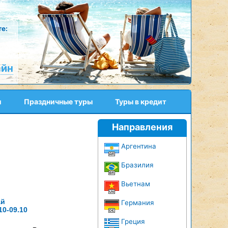
е:
айн
и
Праздничные туры
Туры в кредит
Направления
Аргентина
Бразилия
Вьетнам
ай
Германия
10-09.10
Греция