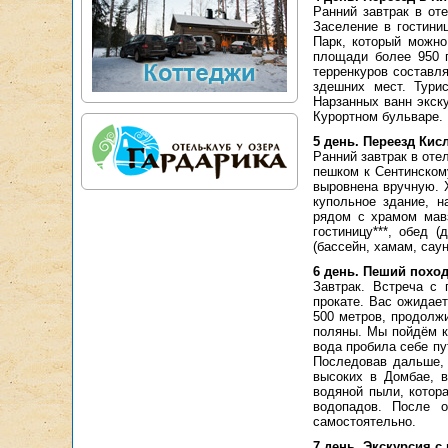
Ранний завтрак в от
Заселение в гостини
Парк, который можно
площади более 950 г
терренкуров составл
здешних мест. Тури
Нарзанных ванн экск
Курортном бульваре.
5 день. Переезд Кис
Ранний завтрак в оте
пешком к Сентинском
выровнена вручную. 
купольное здание, н
рядом с храмом мавз
гостиницу***, обед 
(бассейн, хамам, сау
6 день. Пеший похо
Завтрак. Встреча с
прокате. Вас ожидае
500 метров, продолжи
поляны. Мы пойдём к
вода пробила себе пу
Последовав дальше,
высоких в Домбае, 
водяной пыли, котор
водопадов. После о
самостоятельно.
7 день. Экскурсия с