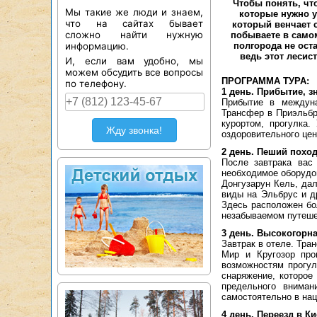
Чтобы понять, чт
Мы такие же люди и знаем,
которые нужно у
что на сайтах бывает
который венчает 
сложно найти нужную
побываете в само
информацию.
полгорода не ост
ведь этот лесис
И, если вам удобно, мы
можем обсудить все вопросы
ПРОГРАММА ТУРА:
по телефону.
1 день. Прибытие, з
Прибытие в междуна
Трансфер в Приэльбру
курортом, прогулка
Жду звонка!
оздоровительного цен
2 день. Пеший поход
После завтрака вас
необходимое оборудов
Донгузарун Кель, да
виды на Эльбрус и д
Здесь расположен бо
незабываемом путеше
3 день. Высокогорна
Завтрак в отеле. Тра
Мир и Кругозор про
возможностям прогул
снаряжение, которое
предельного вниман
самостоятельно в на
4 день. Переезд в К