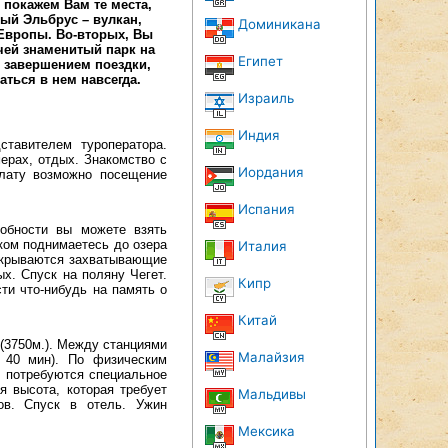
 покажем Вам те места,
ый Эльбрус – вулкан,
Доминикана
 Европы. Во-вторых, Вы
чей знаменитый парк на
Египет
 завершением поездки,
аться в нем навсегда.
Израиль
Индия
тавителем туроператора.
ерах, отдых. Знакомство с
Иордания
плату возможно посещение
Испания
добности вы можете взять
шком поднимаетесь до озера
Италия
открываются захватывающие
х. Спуск на поляну Чегет.
Кипр
ти что-нибудь на память о
Китай
 (3750м.). Между станциями
Малайзия
 40 мин). По физическим
м потребуются специальное
я высота, которая требует
Мальдивы
ов. Спуск в отель. Ужин
Мексика