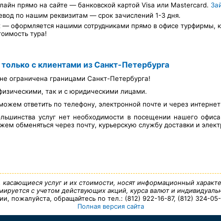
лайн прямо на сайте — банковской картой Visa или Mastercard.
За
евод по нашим реквизитам — срок зачислений 1-3 дня.
х — оформляется нашими сотрудниками прямо в офисе турфирмы, ка
тоимость тура!
 только с клиентами из Санкт-Петербурга
не ограничена границами Санкт-Петербурга!
физическими, так и с юридическими лицами.
можем ответить по телефону, электронной почте и через интерне
льшинства услуг нет необходимости в посещении нашего офис
ем обменяться через почту, курьерскую службу доставки и элект
, касающиеся услуг и их стоимости, носят информационный характе
ируется с учетом действующих акций, курса валют и индивидуальн
 пожалуйста, обращайтесь по тел.: (812) 922-16-87, (812) 324-05-7
Полная версия сайта