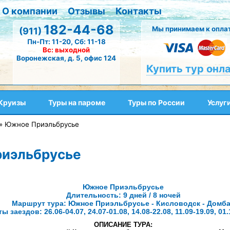
О компании
Отзывы
Контакты
182-44-68
Мы принимаем к оплат
(911)
Пн-Пт: 11-20, Сб: 11-18
Вс: выходной
Воронежская, д. 5, офис 124
Купить тур онл
Круизы
Туры на пароме
Туры по России
Услуг
»
Южное Приэльбрусье
иэльбрусье
Южное Приэльбрусье
Длительность: 9 дней / 8 ночей
Маршрут тура: Южное Приэльбрусье - Кисловодск - Домб
ы заездов: 26.06-04.07, 24.07-01.08, 14.08-22.08, 11.09-19.09, 01.
ОПИСАНИЕ ТУРА: