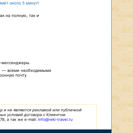
ймёт около 5 минут!
к на полную, так и
т-мессенджеры.
а — всеми необходимыми
ронную почту.
р и не являются рекламой или публичной
ых условий договора с Клиентом.
8, а так же e-mail:
info@reki-travel.ru