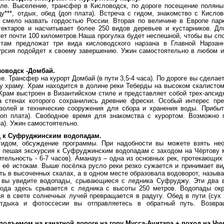
еле. Выселение, трансфер в Кисловодск, по дороге посещение поляны 
цу***, отдых, обед (доп плата). Встреча с гидом, знакомство с Кисло
 смело назвать гордостью России. Вторая по величине в Европе пар
ектаров и насчитывает более 250 видов деревьев и кустарников. Дл
яет почти 100 километров.Наша прогулка будет неспешной, чтобы вы сп
стам предложат три вида кисловодского нарзана в Главной Нарзан
урсия подойдет к своему завершению. Ужин самостоятельно в любом 
ловодск -Домбай.
ле. Трансфер на курорт Домбай (в пути 3,5-4 часа). По дороге вы сделае
у храму. Храм находится в долине реки Теберды на высоком скалистом
Храм выстроен в Византийском стиле и представляет собой трех-апсидн
а стенах которого сохранились древние фрески. Особый интерес пр
олей и технические сооружения для сбора и хранения воды. Прибыт
(доп плата). Свободное время для знакомства с курортом. Возможно
на). Ужин самостоятельно.
д к Суфруджинским водопадам.
 гидом, обсуждение программы. При надобности вы можете взять не
т пешая экскурсия к Суфруджинским водопадам с заходом на Чёртову 
тельность - 6-7 часов). Аманауз – одна из основных рек, протекающих
 её истокам. Выше посёлка русло реки резко сужается и принимает вид
ть в высоченных скалах, а в одном месте образовала водоворот, назыв
 вы увидите водопады, срывающиеся с ледника Суфруджу. Эти два 
вода здесь срывается с ледника с высоты 250 метров. Водопады ок
ая в свете солнечных лучей превращается в радугу. Обед в пути (сух 
тдыха и фотоссесии вы отправляетесь в обратный путь. Возвра
 подъемом на канатной дороге на гору Мусса-Ачитара + поход на Чу