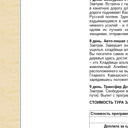
Завтрак. Встреча с г
в канатную дорогу дл
дороги поднимает Вас
Русской поляне. Зде
вздымающимся в небо
немного усилий - и 
одним из лучших на
эмоциями, отправляем
8 день. Авто-пешая 
Завтрак. Завершит зн
ущелья, кладбища аль
Вы посетите самое и
деревья здесь достиг
– это Кладбище альп
живописный Алибекс
расположенного на в
Главного Кавказско
зарядившись положит
9 день. Трансфер Д
Завтрак. Свободное в
пути). Вылет с прогр
СТОИМОСТЬ ТУРА З
Стоимость програм
Доплата за 