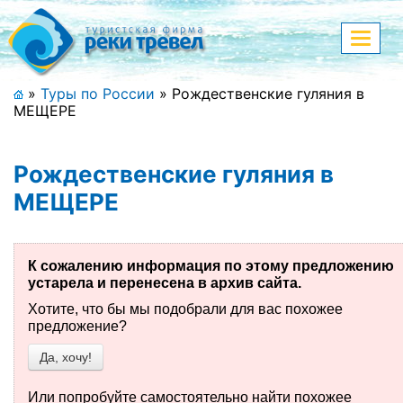
Меню
Показа
меню
+7 (911) 182-44-68
»
Туры по России
»
Рождественские гуляния в
МЕЩЕРЕ
Адрес офиса, контакты
Полная версия сайта
Рождественские гуляния в
МЕЩЕРЕ
Главная
К сожалению информация по этому предложению
Спецпредложения
устарела и перенесена в архив сайта.
Хотите, что бы мы подобрали для вас похожее
Праздничные туры
предложение?
Да, хочу!
Страны и направления
Поиск тура
Или попробуйте самостоятельно найти похожее