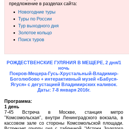
предложение в разделах сайта:
Туры по России
Новогодние туры
Туры по России
Автобусные туры
Тур выходного дня
Золотое кольцо
Круизы
Поиск туров
Туры на пароме
Авиабилеты
РОЖДЕСТВЕНСКИЕ ГУЛЯНИЯ В МЕЩЕРЕ, 2 дня/1
ночь
Туристическая страховка
Покров-Мещера-Гусь-Хрустальный-Владимир-
Боголюбово + интерактивный музей «Бабуся-
Ягуся» с дегустацией Владимирских наливок.
Услуги
Даты: 7-8 января 2016г.
О компании
Программа:
1 день
Отзывы
7-45 Встреча в Москве, станция метро
"Комсомольская", внутри Ленинградского вокзала, в
кассовом зале со стороны Комсомольской площади.
Встречает группу гид с табличкой "Истоки Золотого