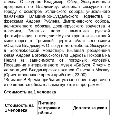
стекла. Отъезд во Владимир. Обед. Экскурсионная
программа по Владимиру: обзорная экскурсия по
городу с осмотром Успенского собора, уникального
памятника Владимиро-Суздальского зодчества с
фресками Андрея Рублева, Дмитриевского собора,
великолепного образца древнерусского зодчества и
пластики, Золотых ворот, памятника русской
фортификации, посещение Музея хрусталя и лаковой
миниатюры в Троицкой церкви и/или экспозиции
«Старый Владимир». Отъезд в Боголюбово. Экскурсия
в Боголюбовский монастырь (бывшая резиденция
князя Андрея Боголюбского) или Церковь Покрова на
Нерли (в зависимости от погодных условий).
Посещение интерактивного музея «Бабуся Ягуся» с
дегустацией Владимирских наливок. Отъезд в Москву.
(Ориентировочное время прибытия, 23-00).
*Внимание! Время прибытия указано ориентировочно
и не является обязательным пунктом в программе!
Стоимость на 1 человека
Питание
Стоимость на
завтраки и
Доплата за ужин
1 человека
обеды