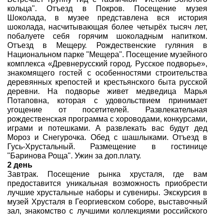
кольца". Отъезд в Покров. Посещение музея
Шоколада, в музее представлена вся история
шоколада, насчитывающая более четырёх тысяч лет,
побалуете себя горячим шоколадным напитком.
Отъезд в Мещеру. Рождественские гуляния в
Национальном парке "Мещера". Посещение музейного
комплекса «Древнерусский город. Русское подворье»,
знакомящего гостей с особенностями строительства
деревянных крепостей и крестьянского быта русской
деревни. На подворье живет медведица Марья
Потаповна, которая с удовольствием принимает
угощение от посетителей. Развлекательная
рождественская программа с хороводами, конкурсами,
играми и потешками. А развлекать вас будут дед
Мороз и Снегурочка. Обед с шашлыками. Отъезд в
Гусь-Хрустальный. Размещение в гостинице
"Баринова Роща". Ужин за доп.плату.
2 день
Завтрак. Посещение рынка хрусталя, где вам
предоставится уникальная возможность приобрести
лучшие хрустальные наборы и сувениры. Экскурсия в
музей Хрусталя в Георгиевском соборе, выставочный
зал, знакомство с лучшими коллекциями российского