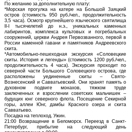
По желанию за дополнительную плату:
*Морская прогулка на катере на Большой Заяцкий
остров (стоимость 950 руб./чел., продолжительность
3,5 часа). Осмотр крупнейшего языческого святилища
II-I тысячелетий до н.э., уникальных каменных
лабиринтов, комплекса культовых и погребальных
сооружений, церкви Андрея Первозванного, первой в
России каменной гавани и памятников Андреевского
скита.
*Автомобильно-пешеходная экскурсия «Соловецкие
скиты. История и легенды» (стоимость 1200 руб./чел.,
продолжительность 4 часа). Экскурсия проходит по
северной части Большого Соловецкого острова, где
расположены уединенные скиты – Свято-
Вознесенский и Савватьевский. Они хранят память о
духовном подвиге монахов, тяжком труде
заключенных и взрослении советских мальчишек –
будущих юнг северного флота. Посещение Секирной
горы, аллеи Юнг, дамбы Красного озера и скита
Савватьево.
Посадка на теплоход. Ужин.
21:00 Возвращение в Беломорск. Переезд в Санкт-
Петербург, прибытие на следующий день