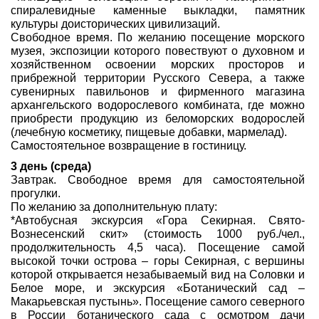
спиралевидные каменные выкладки, памятник
культуры доисторических цивилизаций.
Свободное время. По желанию посещение морского
музея, экспозиции которого повествуют о духовном и
хозяйственном освоении морских просторов и
прибрежной территории Русского Севера, а также
сувенирных павильонов и фирменного магазина
архангельского водорослевого комбината, где можно
приобрести продукцию из беломорских водорослей
(лечебную косметику, пищевые добавки, мармелад).
Самостоятельное возвращение в гостиницу.
3 день (среда)
Завтрак. Свободное время для самостоятельной
прогулки.
По желанию за дополнительную плату:
*Автобусная экскурсия «Гора Секирная. Свято-
Вознесенский скит» (стоимость 1000 руб./чел.,
продолжительность 4,5 часа). Посещение самой
высокой точки острова – горы Секирная, с вершины
которой открывается незабываемый вид на Соловки и
Белое море, и экскурсия «Ботанический сад –
Макарьевская пустынь». Посещение самого северного
в России ботанического сада с осмотром дачи