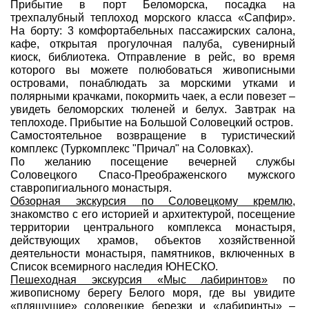
Прибытие в порт Беломорска, посадка на
трехпалубный теплоход морского класса «Сапфир».
На борту: 3 комфортабельных пассажирских салона,
кафе, открытая прогулочная палуба, сувенирный
киоск, библиотека. Отправление в рейс, во время
которого вы можете полюбоваться живописными
островами, понаблюдать за морскими утками и
полярными крачками, покормить чаек, а если повезет –
увидеть беломорских тюленей и белух. Завтрак на
теплоходе. Прибытие на Большой Соловецкий остров.
Самостоятельное возвращение в туристический
комплекс (Туркомплекс "Причал" на Соловках).
По желанию посещение вечерней службы
Соловецкого Спасо-Преображенского мужского
ставропигиального монастыря.
Обзорная экскурсия по Соловецкому кремлю,
знакомство с его историей и архитектурой, посещение
территории центрального комплекса монастыря,
действующих храмов, объектов хозяйственной
деятельности монастыря, памятников, включенных в
Список всемирного наследия ЮНЕСКО.
Пешеходная экскурсия «Мыс лабиринтов»
по
живописному берегу Белого моря, где вы увидите
«пляшущие» соловецкие березки и «лабиринты» –