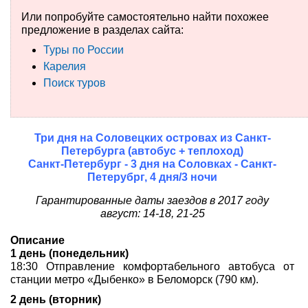
Или попробуйте самостоятельно найти похожее
Туры по России
предложение в разделах сайта:
Туры по России
Автобусные туры
Карелия
Поиск туров
Круизы
Туры на пароме
Три дня на Соловецких островах из Санкт-
Авиабилеты
Петербурга (автобус + теплоход)
Санкт-Петербург - 3 дня на Соловках - Санкт-
Туристическая страховка
Петерубрг, 4 дня/3 ночи
Гарантированные даты заездов в 2017 году
Услуги
август: 14-18, 21-25
О компании
Описание
1 день (понедельник)
Отзывы
18:30 Отправление комфортабельного автобуса от
станции метро «Дыбенко» в Беломорск (790 км).
2 день (вторник)