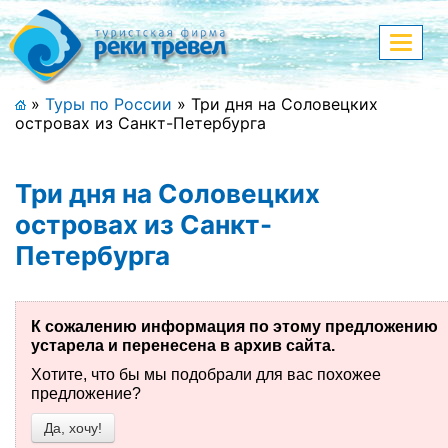
Меню
Показа
меню
+7 (911) 182-44-68
»
Туры по России
»
Три дня на Соловецких
островах из Санкт-Петербурга
Адрес офиса, контакты
Полная версия сайта
Три дня на Соловецких
островах из Санкт-
Петербурга
Главная
Спецпредложения
К сожалению информация по этому предложению
устарела и перенесена в архив сайта.
Праздничные туры
Хотите, что бы мы подобрали для вас похожее
предложение?
Страны и направления
Да, хочу!
Поиск тура