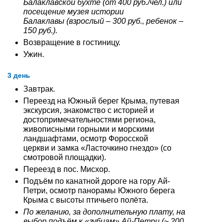
Балаклавской бухте (от 400 руб./чел.) или
посещение музея истории
Балаклавы (взрослый – 300 руб., ребенок –
150 руб.).
Возвращение в гостиницу.
Ужин.
3 день
Завтрак.
Переезд на Южный берег Крыма, путевая
экскурсия, знакомство с историей и
достопримечательностями региона,
живописными горными и морскими
ландшафтами, осмотр Форосской
церкви и замка «Ласточкино гнездо» (со
смотровой площадки).
Переезд в пос. Мисхор.
Подъём по канатной дороге на гору Ай-
Петри, осмотр панорамы Южного берега
Крыма с высоты птичьего полёта.
По желанию, за дополнительную плату, на
выбор подъём к «зубцам» Ай-Петри (~ 200