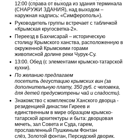
12:00 (справа от выхода из здания терминала
(СНАРУЖИ ЗДАНИЯ), над выходом –
наружная надпись: «Симферополь»).
Руководитель группы встречает с табличкой
«Крымская кругосветка-2».
Переезд в Бахчисарай
– историческую
столицу Крымского ханства, расположенную в
окруженной Крымскими горами
живописной долине реки Чурук-Су.
13:00. Обед (с элементами крымско-татарской
кухни).
По желанию предлагаем
посетить дегустацию крымских вин (за
дополнительную плату, 350 руб. с человека,
для детей предусмотрены чай и сладости).
Знакомство с комплексом Ханского дворца -
резиденцией династии Гиреев и
единственным в мире образцом крымско-
татарской архитектуры и быта: дворцовая
мечеть, зал Совета и Суда, гарем,
прославленный Пушкиным Фонтан
слёз, Золотой фонтан, Персидский дворик.