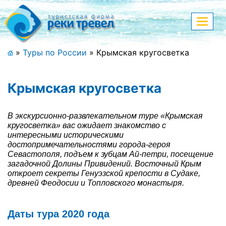
Меню
Показа
меню
+7 (911) 182-44-68
»
Туры по России
»
Крымская кругосветка
Адрес офиса, контакты
Крымская кругосветка
Полная версия сайта
В экскурсионно-развлекательном туре «Крымская
кругосветка» вас ожидает знакомство с
интересными историческими
Главная
достопримечательностями города-героя
Севастополя, подъем к зубцам Ай-петри, посещение
Спецпредложения
загадочной Долины Привидений. Восточный Крым
откроет секреты Генуэзской крепости в Судаке,
Праздничные туры
древней Феодосии и Топловского монастыря.
Страны и направления
Даты тура 2020 года
Поиск тура