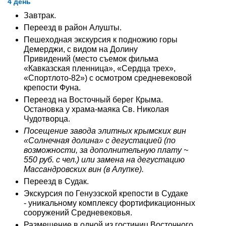
4 день
Завтрак.
Переезд в район Алушты.
Пешеходная экскурсия к подножию горы
Демерджи, с видом на Долину
Привидений (место съемок фильма
«Кавказская пленница», «Сердца трех»,
«Спортлото-82») с осмотром средневековой
крепости Фуна.
Переезд на Восточный берег Крыма.
Остановка у храма-маяка Св. Николая
Чудотворца.
Посещение завода элитных крымских вин
«Солнечная долина» с дегустацией (по
возможности, за дополнительную плату ~
550 руб. с чел.) или замена на дегустацию
Массандровских вин (в Алупке).
Переезд в Судак.
Экскурсия по Генуэзской крепости в Судаке
- уникальному комплексу фортификационных
сооружений Средневековья.
Размещение в одной из гостиниц Восточного