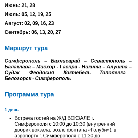
Июнь: 21, 28
Туры по России
Июль: 05, 12, 19, 25
Август: 02, 09, 16, 23
Автобусные туры
Сентябрь: 06, 13, 20, 27
Круизы
Маршрут тура
Туры на пароме
Симферополь – Бахчисарай – Севастополь –
Авиабилеты
Балаклава – Мисхор - Гаспра - Никита – Алушта –
Судак – Феодосия – Коктебель - Тополевка –
Туристическая страховка
Белогорск - Симферополь
Услуги
Программа тура
О компании
1 день
Отзывы
Встреча гостей на Ж/Д ВОКЗАЛЕ г.
Симферополя с 10:00 до 10:30 (внутренний
дворик вокзала, возле фонтана «Голуби»), в
аэропорту г. Симферополя с 11:30 до