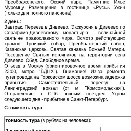
Преображенского. Окский парк. Памятник Илье
Муромцу. Размещение в гостинице «Русь». Ужин
(только для полного пансиона).
2 день:
Завтрак. Переезд в Дивеево. Экскурсия в Дивеево по
Серафимо-Дивеевскому монастырю - величайшей
святыне православного мира. Осмотр действующих
храмов: Троицкий собор, Преображенский собор,
Казанская церковь. Святая канавка Божьей Матери.
Посещение Святых источников на территории села
Дивеево. Обед. Свободное время.
Отъезд в Москву (ориентировочное время прибытия
23:00, метро "ВДНХ"). Внимание! Из-за ремонта
путепровода на Горковском шоссе возможна задержка
прибытия. Самостоятельный переезд на
Ленинградский вокзал (ст. м. "Комсомольская").
Отправление в СПб ночным поездом. Утром
следующего дня - прибытие в Санкт-Петербург.
Стоимость тура:
тоимость тура
(в рублях на человека)
:
2-х местный
номер