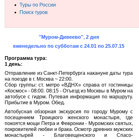
Туры по России
Туры по России
Поиск туров
Автобусные туры
''Муром-Дивеево'', 2 дня
Круизы
еженедельно по субботам с 24.01 по 25.07.15
Туры на пароме
Программа тура:
1 день:
Авиабилеты
Отправление из Санкт-Петербурга накануне даты тура
Туристическая страховка
на поезде в г. Москва ~ 22:00.
Сбор группы: ст. метро «ВДНХ» справа от гостиницы
«Космос» - 08:00. 08:15 - Отъезд из Москвы в Муром на
Услуги
автобусе с гидом. Путевая информация по маршруту.
Прибытие в Муром. Обед.
О компании
Автобусная обзорная экскурсия по городу Мурому с
посещением Троицкого женского монастыря, где
Отзывы
покоятся мощи Петра и Февронии - Муромских святых,
покровителей любви и брака. Осмотр древних мужских
монастырей - Благовещенского и Спасо-