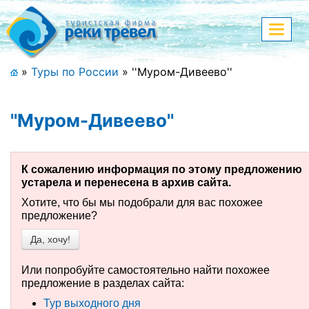
Меню
Показа
меню
+7 (911) 182-44-68
»
Туры по России
»
''Муром-Дивеево''
Адрес офиса, контакты
''Муром-Дивеево''
Полная версия сайта
К сожалению информация по этому предложению
устарела и перенесена в архив сайта.
Главная
Хотите, что бы мы подобрали для вас похожее
Спецпредложения
предложение?
Да, хочу!
Праздничные туры
Или попробуйте самостоятельно найти похожее
Страны и направления
предложение в разделах сайта:
Тур выходного дня
Поиск тура