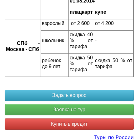
01.08.2014
плацкарт
купе
взрослый
от 2 600
от 4 200
скидка 40
школьник
% от
-
СПб -
тарифа
Москва - СПб
скидка 50
ребенок
скидка 50 % от
% от
до 9 лет
тарифа
тарифа
Купить в кредит
Туры по России